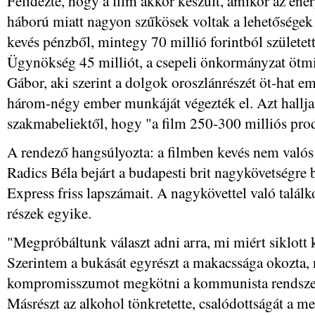
Felidézte, hogy a film akkor készült, amikor az ener
háború miatt nagyon szűkösek voltak a lehetőségek
kevés pénzből, mintegy 70 millió forintból születet
Ügynökség 45 milliót, a csepeli önkormányzat ötmil
Gábor, aki szerint a dolgok oroszlánrészét öt-hat em
három-négy ember munkáját végezték el. Azt hallja
szakmabeliektől, hogy "a film 250-300 milliós pro
A rendező hangsúlyozta: a filmben kevés nem valós s
Radics Béla bejárt a budapesti brit nagykövetségre
Express friss lapszámait. A nagykövettel való találk
részek egyike.
"Megpróbáltunk választ adni arra, mi miért siklott 
Szerintem a bukását egyrészt a makacssága okozta, 
kompromisszumot megkötni a kommunista rendszerre
Másrészt az alkohol tönkretette, csalódottságát a mel