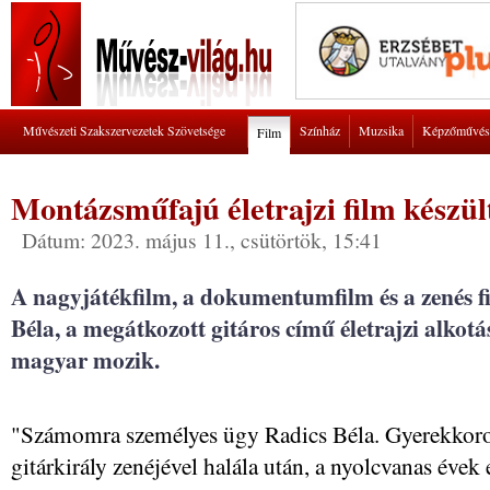
Művészeti Szakszervezetek Szövetsége
Színház
Muzsika
Képzőművés
Film
Montázsműfajú életrajzi film készül
Dátum: 2023. május 11., csütörtök, 15:41
A nagyjátékfilm, a dokumentumfilm és a zenés f
Béla, a megátkozott gitáros című életrajzi alkot
magyar mozik.
"Számomra személyes ügy Radics Béla. Gyerekkoro
gitárkirály zenéjével halála után, a nyolcvanas évek