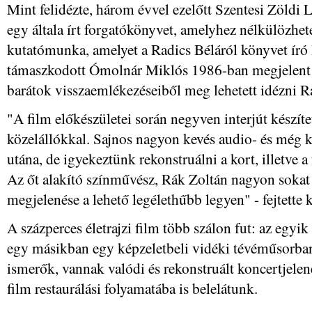
Mint felidézte, három évvel ezelőtt Szentesi Zöldi L
egy általa írt forgatókönyvet, amelyhez nélkülözhete
kutatómunka, amelyet a Radics Béláról könyvet író 
támaszkodott Ómolnár Miklós 1986-ban megjelent kö
barátok visszaemlékezéseiből meg lehetett idézni R
"A film előkészületei során negyven interjút készí
közelállókkal. Sajnos nagyon kevés audio- és még k
utána, de igyekeztünk rekonstruálni a kort, illetve a
Az őt alakító színművész, Rák Zoltán nagyon sokat 
megjelenése a lehető legélethűbb legyen" - fejtette k
A százperces életrajzi film több szálon fut: az egyi
egy másikban egy képzeletbeli vidéki tévéműsorban 
ismerők, vannak valódi és rekonstruált koncertjelene
film restaurálási folyamatába is belelátunk.