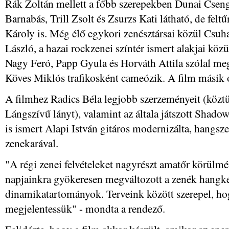
Rák Zoltán mellett a főbb szerepekben Dunai Csenge
Barnabás, Trill Zsolt és Zsurzs Kati látható, de felt
Károly is. Még élő egykori zenésztársai közül Csuha
László, a hazai rockzenei színtér ismert alakjai kö
Nagy Feró, Papp Gyula és Horváth Attila szólal me
Köves Miklós trafikosként cameózik. A film másik 
A filmhez Radics Béla legjobb szerzeményeit (közt
Lángszívű lányt), valamint az általa játszott Shad
is ismert Alapi István gitáros modernizálta, hangszere
zenekarával.
"A régi zenei felvételeket nagyrészt amatőr körülmé
napjainkra gyökeresen megváltozott a zenék hangk
dinamikatartományok. Terveink között szerepel, hog
megjelentessük" - mondta a rendező.