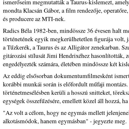
ismerőseim megmutatták a Taurus-kislemezt, amelyen
mondta Klacsán Gábor, a film rendezője, operatőre,
és producere az MTI-nek.
Radics Béla 1982-ben, mindössze 36 évesen halt m
történetének egyik megkerülhetetlen figurája volt, j
a Tűzkerék, a Taurus és az Alligátor zenekarban. Szer
gitározási stílusát Jimi Hendrixéhez hasonlították,
engedélyezték számára, életében mindössze két kisl
Az eddig elsősorban dokumentumfilmesként ismert 
korábbi munkái során is előfordult műfaji montázs.
történetmesélésben kerüli a hosszú snitteket, töreks
egységek összefűzésére, emellett közel áll hozzá, ha 
"Az volt a célom, hogy ne egymás mellett jelenjen
alkotásmódok, hanem egymásban" - jegyezte meg.