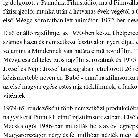
ig dolgozott a Pannónia Filmstúdió, majd Filmváll
fázisrajzolói munka után a hatvanas évek végétől a 
első Mézga-sorozatban lett animátor, 1972-ben nev
Első önálló rajzfilmje, az 1970-ben készült hétpe
számos hazai és nemzetközi fesztiválon nyert díjat, 
valamint a Mindennek van határa című rövidfilm. Tá
Mézga család televíziós rajzfilmsorozatnak és 197
József és Nepp József társaságában létrehozott 26 r
közismertebb nevén dr. Bubó - című rajzfilmsorozat
az első magyar egész estés rajzjátékfilmnek, a Janko
vitéznek.
1979-től rendezőként több nemzetközi produkcióban
nagysikerű Pumukli című rajzfilmsorozatban. Első egé
Macskafogót 1986-ban mutatták be, s az év legnépsz
Magyarországon négy és fél millióan nézték meg, az a