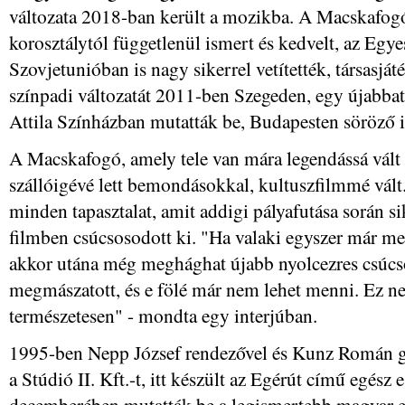
változata 2018-ban került a mozikba. A Macskafogó
korosztálytól függetlenül ismert és kedvelt, az Egy
Szovjetunióban is nagy sikerrel vetítették, társasját
színpadi változatát 2011-ben Szegeden, egy újabbat
Attila Színházban mutatták be, Budapesten söröző i
A Macskafogó, amely tele van mára legendássá vált 
szállóigévé lett bemondásokkal, kultuszfilmmé vált
minden tapasztalat, amit addigi pályafutása során si
filmben csúcsosodott ki. "Ha valaki egyszer már m
akkor utána még meghághat újabb nyolcezres csúcso
megmászatott, és e fölé már nem lehet menni. Ez n
természetesen" - mondta egy interjúban.
1995-ben Nepp József rendezővel és Kunz Román gy
a Stúdió II. Kft.-t, itt készült az Egérút című egész 
decemberében mutatták be a legismertebb magyar e