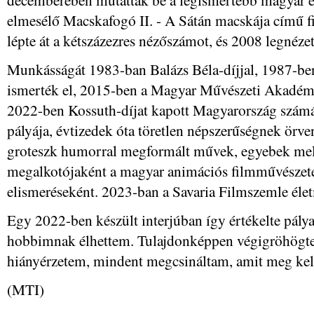
elmesélő Macskafogó II. - A Sátán macskája című fi
lépte át a kétszázezres nézőszámot, és 2008 legnéze
Munkásságát 1983-ban Balázs Béla-díjjal, 1987-be
ismerték el, 2015-ben a Magyar Művészeti Akadémia
2022-ben Kossuth-díjat kapott Magyarország számár
pályája, évtizedek óta töretlen népszerűségnek örven
groteszk humorral megformált művek, egyebek mell
megalkotójaként a magyar animációs filmművészete
elismeréseként. 2023-ban a Savaria Filmszemle élet
Egy 2022-ben készült interjúban így értékelte pályaf
hobbimnak élhettem. Tulajdonképpen végigröhögte
hiányérzetem, mindent megcsináltam, amit meg kell
(MTI)