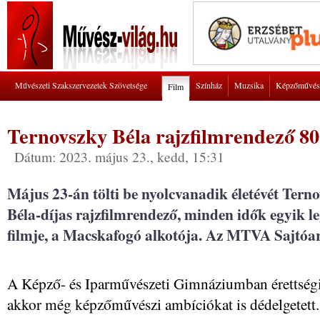
Művészeti Szakszervezetek Szövetsége
Színház
Muzsika
Képzőművés
Film
Ternovszky Béla rajzfilmrendező 80
Dátum: 2023. május 23., kedd, 15:31
Május 23-án tölti be nyolcvanadik életévét Tern
Béla-díjas rajzfilmrendező, minden idők egyik 
filmje, a Macskafogó alkotója. Az MTVA Sajtóa
A Képző- és Iparművészeti Gimnáziumban érettségi
akkor még képzőművészi ambíciókat is dédelgetett