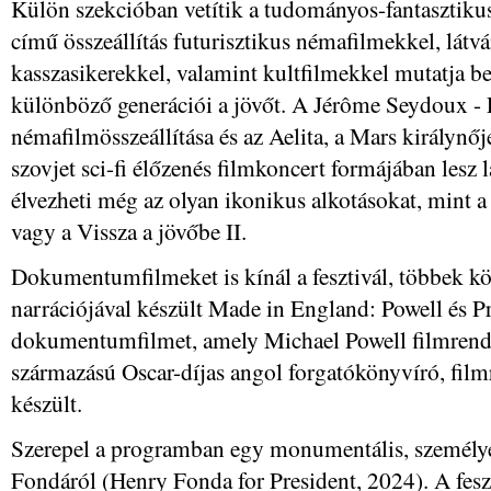
Külön szekcióban vetítik a tudományos-fantasztikus
című összeállítás futurisztikus némafilmekkel, látv
kasszasikerekkel, valamint kultfilmekkel mutatja be
különböző generációi a jövőt. A Jérôme Seydoux - 
némafilmösszeállítása és az Aelita, a Mars királynő
szovjet sci-fi élőzenés filmkoncert formájában les
élvezheti még az olyan ikonikus alkotásokat, mint a 
vagy a Vissza a jövőbe II.
Dokumentumfilmeket is kínál a fesztivál, többek kö
narrációjával készült Made in England: Powell és P
dokumentumfilmet, amely Michael Powell filmrend
származású Oscar-díjas angol forgatókönyvíró, fil
készült.
Szerepel a programban egy monumentális, személye
Fondáról (Henry Fonda for President, 2024). A fesz