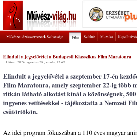
Művészeti Szakszervezetek Szövetsége
Színház
Muzsika
Képzőművés
Film
Elindult a jegyelővétel a Budapesti Klasszikus Film Maratonra
Dátum: 2024. agusztus 28., szerda, 13:49
Elindult a jegyelővétel a szeptember 17-én kezd
Film Maratonra, amely szeptember 22-ig több mi
ritkán látható alkotást kínál a közönségnek, 500
ingyenes vetítésekkel - tájékoztatta a Nemzeti Fi
csütörtökön.
Az idei program fókuszában a 110 éves magyar ani