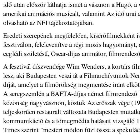
idő után először láthatja ismét a vásznon a Hugó, a
amerikai animációs musicalt, valamint Az idő urai c
olvasható az NFI tájékoztatójában.
Eredeti szerepének megfelelően, kísérőfilmekként i
fesztiválon, felelevenítve a régi mozis hagyományt, 
ceglédi születésű, Oscar-díjas animátor, filmrendező
A fesztivál díszvendége Wim Wenders, a kortárs fi
lesz, aki Budapesten veszi át a Filmarchívumok Ne
díját, amelyet a filmörökség megmentése iránt elköt
A seregszemlén a BAFTA-díjas német filmrendező 12 f
közönség nagyvásznon, köztük Az erőszak vége (19
teljeskörűen restaurált változata Budapesten mutatk
kommunikáció és a tömegmédia hatásait vizsgáló 19
Times szerint "mesteri módon fűzi össze a spekuláci