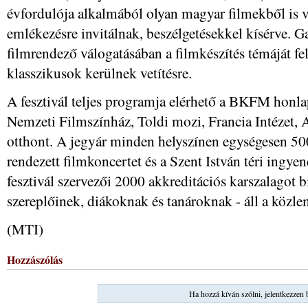
évfordulója alkalmából olyan magyar filmekből is v
emlékezésre invitálnak, beszélgetésekkel kísérve. G
filmrendező válogatásában a filmkészítés témáját f
klasszikusok kerülnek vetítésre.
A fesztivál teljes programja elérhető a BKFM honla
Nemzeti Filmszínház, Toldi mozi, Francia Intézet
otthont. A jegyár minden helyszínen egységesen 50
rendezett filmkoncertet és a Szent István téri ingyen
fesztivál szervezői 2000 akkreditációs karszalagot b
szereplőinek, diákoknak és tanároknak - áll a közl
(MTI)
Hozzászólás
Ha hozzá kíván szólni, jelentkezzen 