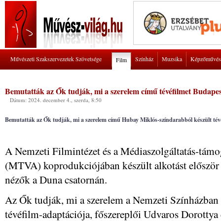
Művészeti Szakszervezetek Szövetsége
Színház
Muzsika
Képzőművés
Film
Bemutatták az Ők tudják, mi a szerelem című tévéfilmet Budape
Dátum: 2024. december 4., szerda, 8:50
Bemutatták az Ők tudják, mi a szerelem című Hubay Miklós-színdarabból készült té
A Nemzeti Filmintézet és a Médiaszolgáltatás-tám
(MTVA) koprodukciójában készült alkotást először 
nézők a Duna csatornán.
Az Ők tudják, mi a szerelem a Nemzeti Színházban n
tévéfilm-adaptációja, főszereplői Udvaros Dorottya 