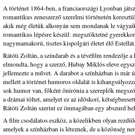
A történet 1864-ben, a franciaországi Lyonban játsz
romantikus zeneszerző szerelmi történetén keresztül
akik még életük alkonyán sem mondanak le vágyaikr
romantikus lépésre készül: megszöktetné gyerekkori
nagymamakorú, tisztes kispolgári életet élő Estellát
Rátóti Zoltán, a színdarab és a tévéfilm rendezője 
elmondta, hogy a szerző, Hubay Miklós eleve egysz
jellemezte a művet. A darabot a színházban is már ú
mellett a történet humoros oldalát is kihangsúlyoz
sok humor van, főként önirónia a szereplők megszól
a drámai töltet, amelyet ez az időskori, kétségbees
Rátóti Zoltán szerint ez önmagában egy abszurd hely
A film csodálatos eszköz, a közelikben olyan rezdü
amelyek a színházban is léteznek, de a közönség nem 