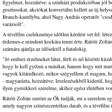
figyelmet, hozzátéve: a színházi produkcióban jól b
gesztusokat, akciókat konvertálni kellett az új hely
Brauch-kastélyba, ahol Nagy András operatőr "csod
varázsolt".
A tévéfilm cselekménye időtlen kérdést vet fel: létez
érdemes-e mindent kockára tenni érte. Rátóti Zoltán
számára ajánlja az idősektől a fiatalokig.
"Jó emberi érzelmeket látni, férfi és nő közötti küz
hogy le kell győzni a másikat, hanem hogy mit m
vagyok kitárulkozó, mikor szégyellem el magam, h
- magyarázta, hozzátéve: levelezésekből kiderül, h
ilyen gyerekkori szerelme, akihez egész életében vo
Rátóti Zoltán szerint az Ők tudják, mi a szerelem e
amely nagyon színészcentrikus darab, és a tévéfilm i