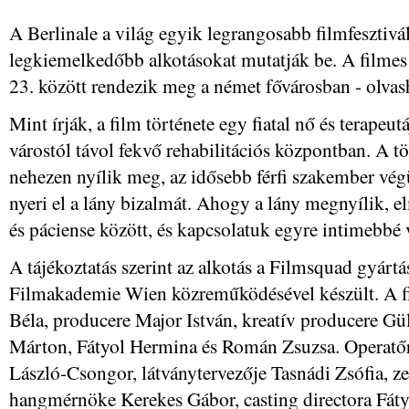
A Berlinale a világ egyik legrangosabb filmfesztivál
legkiemelkedőbb alkotásokat mutatják be. A filmes 
23. között rendezik meg a német fővárosban - olva
Mint írják, a film története egy fiatal nő és terapeut
várostól távol fekvő rehabilitációs központban. A tö
nehezen nyílik meg, az idősebb férfi szakember végü
nyeri el a lány bizalmát. Ahogy a lány megnyílik, e
és páciense között, és kapcsolatuk egyre intimebbé 
A tájékoztatás szerint az alkotás a Filmsquad gyártá
Filmakademie Wien közreműködésével készült. A fi
Béla, producere Major István, kreatív producere Gü
Márton, Fátyol Hermina és Román Zsuzsa. Operatő
László-Csongor, látványtervezője Tasnádi Zsófia, ze
hangmérnöke Kerekes Gábor, casting directora Fáty