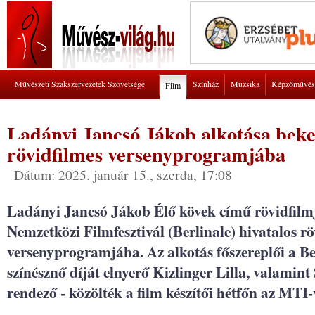
Művészeti Szakszervezetek Szövetsége
Színház
Muzsika
Képzőművés
Film
Ladányi Jancsó Jákob alkotása beker
rövidfilmes versenyprogramjába
Dátum: 2025. január 15., szerda, 17:08
Ladányi Jancsó Jákob Élő kövek című rövidfilmje
Nemzetközi Filmfesztivál (Berlinale) hivatalos rö
versenyprogramjába. Az alkotás főszereplői a B
színésznő díját elnyerő Kizlinger Lilla, valamint
rendező - közölték a film készítői hétfőn az MTI-