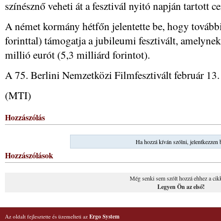
színésznő veheti át a fesztivál nyitó napján tartott 
A német kormány hétfőn jelentette be, hogy további
forinttal) támogatja a jubileumi fesztivált, amelynek
millió eurót (5,3 milliárd forintot).
A 75. Berlini Nemzetközi Filmfesztivált február 13.
(MTI)
Hozzászólás
Ha hozzá kíván szólni, jelentkezzen 
Hozzászólások
Még senki sem szólt hozzá ehhez a cik
Legyen Ön az első!
Az oldalt fejlesztette és üzemelteti az
Ergo System