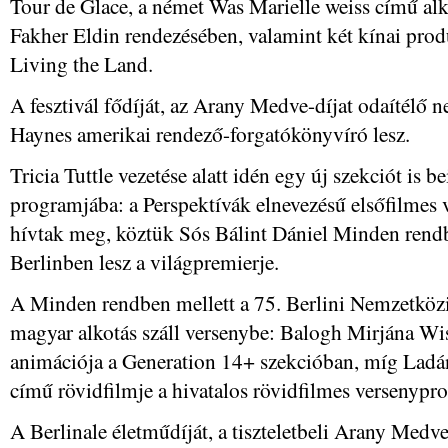
Tour de Glace, a német Was Marielle weiss című al
Fakher Eldin rendezésében, valamint két kínai produ
Living the Land.
A fesztivál fődíját, az Arany Medve-díjat odaítélő 
Haynes amerikai rendező-forgatókönyvíró lesz.
Tricia Tuttle vezetése alatt idén egy új szekciót is be
programjába: a Perspektívák elnevezésű elsőfilmes
hívtak meg, köztük Sós Bálint Dániel Minden rend
Berlinben lesz a világpremierje.
A Minden rendben mellett a 75. Berlini Nemzetközi
magyar alkotás száll versenybe: Balogh Mirjána W
animációja a Generation 14+ szekcióban, míg Ladá
című rövidfilmje a hivatalos rövidfilmes versenypr
A Berlinale életműdíját, a tiszteletbeli Arany Medv