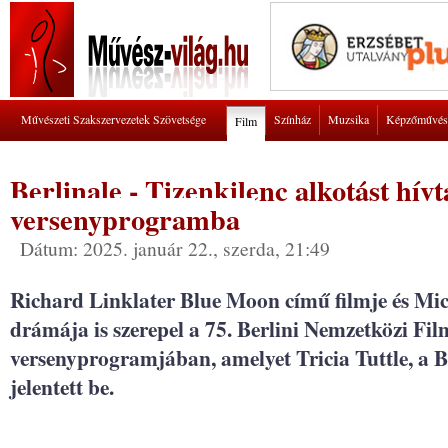
Művészeti Szakszervezetek Szövetsége
Színház
Muzsika
Képzőművés
Film
Berlinale - Tizenkilenc alkotást hí
versenyprogramba
Dátum: 2025. január 22., szerda, 21:49
Richard Linklater Blue Moon című filmje és Mi
drámája is szerepel a 75. Berlini Nemzetközi Film
versenyprogramjában, amelyet Tricia Tuttle, a B
jelentett be.