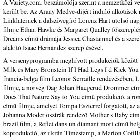
A Variety.com. beszámolója szerint a nemzetközi v
került be. Az Arany Medve-díjért induló alkotások
Linklaternek a dalszövegíró Lorenz Hart utolsó na
filmje Ethan Hawke és Margaret Qualley főszereplé
Dreams című drámája Jessica Chastainnel és a szere
alakító Isaac Hernández szereplésével.
A versenyprogramba meghívott produkciók között 
Milk és Mary Bronstein If I Had Legs I d Kick You 
francia-belga film Leonor Serraille rendezésében, 
filmje, a norvég Dag Johan Haugerud Drommer című
Does That Nature Say to You című produkció, a ro
című filmje, amelyet Tompa Eszterrel forgatott, az 
Johanna Moder osztrák rendező Mother s Baby című
brazil film, a Reflet dans un diamant mort című be
koprodukció, az ukrán Timestamp, a Marion Cotillar