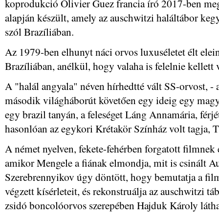
koprodukció Olivier Guez francia író 2017-ben me
alapján készült, amely az auschwitzi haláltábor keg
szól Brazíliában.
Az 1979-ben elhunyt náci orvos luxuséletet élt ele
Brazíliában, anélkül, hogy valaha is felelnie kellett
A "halál angyala" néven hírhedtté vált SS-orvost, - a
második világháborút követően egy ideig egy magya
egy brazil tanyán, a feleséget Láng Annamária, férj
hasonlóan az egykori Krétakör Színház volt tagja, T
A német nyelven, fekete-fehérben forgatott filmnek
amikor Mengele a fiának elmondja, mit is csinált A
Szerebrennyikov úgy döntött, hogy bemutatja a f
végzett kísérleteit, és rekonstruálja az auschwitzi t
zsidó boncolóorvos szerepében Hajduk Károly látha