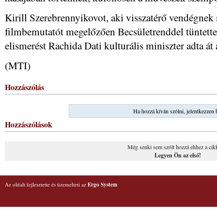
Kirill Szerebrennyikovot, aki visszatérő vendégnek
filmbemutatót megelőzően Becsületrenddel tüntette
elismerést Rachida Dati kulturális miniszter adta át
(MTI)
Hozzászólás
Ha hozzá kíván szólni, jelentkezzen 
Hozzászólások
Még senki sem szólt hozzá ehhez a cik
Legyen Ön az első!
Az oldalt fejlesztette és üzemelteti az
Ergo System