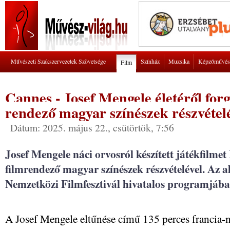
Művészeti Szakszervezetek Szövetsége
Színház
Muzsika
Képzőművés
Film
Cannes - Josef Mengele életéről forg
rendező magyar színészek részvétel
Dátum: 2025. május 22., csütörtök, 7:56
Josef Mengele náci orvosról készített játékfilmet
filmrendező magyar színészek részvételével. Az a
Nemzetközi Filmfesztivál hivatalos programjába
A Josef Mengele eltűnése című 135 perces francia-