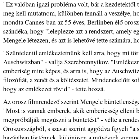
"Ez valóban igazi probléma volt, bár a kezdetektől 
meg kell mutatnom, különben fennáll a veszélye, ho
mondta Cannes-ban az 55 éves, Berlinben élő orosz 
szándéka, hogy "leleplezze azt a rendszert, amely eg
Mengele létezzen, és azt is lehetővé tette számára,
"Szüntelenül emlékeztetnünk kell arra, hogy mi tö
Auschwitzban" - vallja Szerebrennyikov. "Emlékezn
emberiség mire képes, és arra is, hogy az Auschwitz
filozófiát, a zenét és a költészetet. Mindenekelőtt s
hogy az emlékezet rövid" - tette hozzá.
Az orosz filmrendező szerint Mengele büntetlensége
"Most is vannak emberek, akik emberiesség elleni b
megpróbálják megúszni a büntetést" - vélte a rende
Oroszországból, s szavai szerint aggódva figyeli "a
hazájában történnek, különösen a művészek szempo