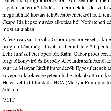
színesítik a programsorozatot: Női szemmel címen a
aspektusait érintő kérdések merülnek fel, de szó les
megtalálható kortárs felnövéstörténetekről is. E te
Csapó Ida képzőművész alkotásaiból Nőtörténeti cér
mozi aulájában.
A fesztiválzsűrit Szabó Gábor operatőr vezeti, akin
programként még a hivatalos bemutató előtt, pénteke
Lehr Juhász Péter operatőr, Rajna Gábor producer, 
forgatókönyvíró és Borbély Alexandra színésznő. Ért
zsűri, a Magyar Játékfilmrendezők Egyesületének tag
középiskolások és egyetemi hallgatók alkotta diákz
Hetén vetített filmeket a HCA (Magyar Filmoperatő
értékeli.
(MTI)
Hozzászólás