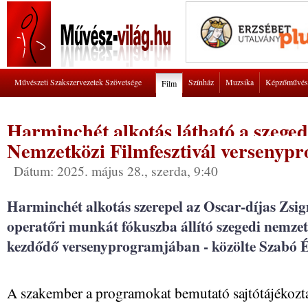
Művészeti Szakszervezetek Szövetsége
Színház
Muzsika
Képzőművés
Film
Harminchét alkotás látható a szege
Nemzetközi Filmfesztivál versenyp
Dátum: 2025. május 28., szerda, 9:40
Harminchét alkotás szerepel az Oscar-díjas Zsi
operatőri munkát fókuszba állító szegedi nemzet
kezdődő versenyprogramjában - közölte Szabó Év
A szakember a programokat bemutató sajtótájékozta