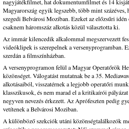
nagyjátékfilmet, hat dokumentumfilmet és 14 kisját
Magyarország egyik legszebb, több mint százéves,
szegedi Belvárosi Moziban. Ezeket az előzsűri idén
csaknem háromszáz alkotás közül választotta ki.
Az immár kilencedik alkalommal megszervezett fesz
videóklipek is szerepelnek a versenyprogramban. E
szerdán a filmszínházban.
A versenyprogramon felül a Magyar Operatőrök Hetén
közönséget. Válogatást mutatnak be a 35. Mediaw
alkotásaiból, visszatérnek a legjobb operatőri munk
klasszikusok, és nem marad el a kritikaírói pályáza
negyven nevezés érkezett. Az Aprófeszten pedig gy
vetítenek a Belvárosi Moziban.
A különböző szekciók utáni közönségtalálkozók mel