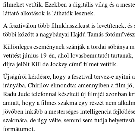
filmeket vetítik. Ezekben a digitális világ és a meste
láttató alkotások is láthatók lesznek.
A fesztiválon több filmklasszikust is levetítenek, é
többi között a nagybányai Hajdú Tamás fotóművész k
Különleges eseménynek szánják a tordai sóbánya mell
vetítést június 19-én, ahol lovasbemutatót tartanak,
díjra jelölt Kill de Jockey című filmet vetítik.
Újságírói kérdésre, hogy a fesztivál tervez-e nyitni 
irányába, Chirilov elmondta: amennyiben a film jó,
Radu Jude telefonnal készített új filmjét azonban k
amiatt, hogy a filmes szakma egy részét nem alkalm
jövőben inkább a mesterséges intelligencia fejlődése
szakmára, de úgy vélte, semmi sem tudja helyettesít
formátumot.