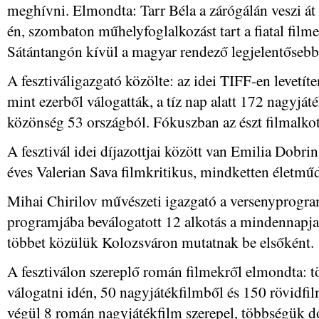
meghívni. Elmondta: Tarr Béla a zárógálán veszi át 
én, szombaton műhelyfoglalkozást tart a fiatal film
Sátántangón kívül a magyar rendező legjelentősebb fi
A fesztiváligazgató közölte: az idei TIFF-en levetí
mint ezerből válogatták, a tíz nap alatt 172 nagyjáté
közönség 53 országból. Fókuszban az észt filmalkot
A fesztivál idei díjazottjai között van Emilia Dobri
éves Valerian Sava filmkritikus, mindketten életműd
Mihai Chirilov művészeti igazgató a versenyprogra
programjába beválogatott 12 alkotás a mindennapjai
többet közülük Kolozsváron mutatnak be elsőként.
A fesztiválon szereplő román filmekről elmondta: t
válogatni idén, 50 nagyjátékfilmből és 150 rövidf
végül 8 román nagyjátékfilm szerepel, többségük