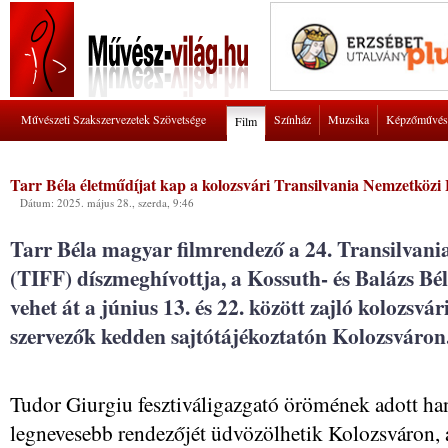
Művészeti Szakszervezetek Szövetsége
Színház
Muzsika
Képzőművés
Film
Tarr Béla életműdíjat kap a kolozsvári Transilvania Nemzetközi 
Dátum: 2025. május 28., szerda, 9:46
Tarr Béla magyar filmrendező a 24. Transilvani
(TIFF) díszmeghívottja, a Kossuth- és Balázs Bél
vehet át a június 13. és 22. között zajló kolozsvár
szervezők kedden sajtótájékoztatón Kolozsváron
Tudor Giurgiu fesztiváligazgató örömének adott ha
legnevesebb rendezőjét üdvözölhetik Kolozsváron, a