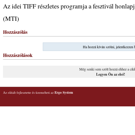
Az idei TIFF részletes programja a fesztivál honlapj
(MTI)
Hozzászólás
Ha hozzá kíván szólni, jelentkezzen 
Hozzászólások
Még senki sem szólt hozzá ehhez a cik
Legyen Ön az első!
Az oldalt fejlesztette és üzemelteti az
Ergo System