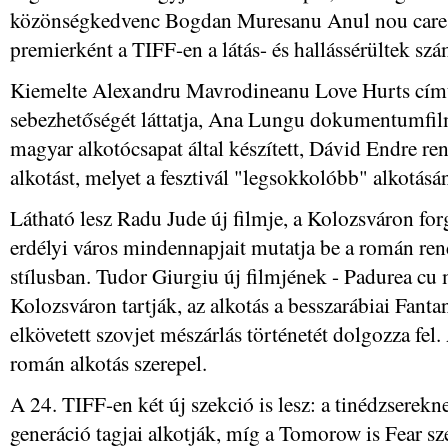
közönségkedvenc Bogdan Muresanu Anul nou care n
premierként a TIFF-en a látás- és hallássérültek szám
Kiemelte Alexandru Mavrodineanu Love Hurts című f
sebezhetőségét láttatja, Ana Lungu dokumentumfilmjé
magyar alkotócsapat által készített, Dávid Endre r
alkotást, melyet a fesztivál "legsokkolóbb" alkotásá
Látható lesz Radu Jude új filmje, a Kolozsváron for
erdélyi város mindennapjait mutatja be a román ren
stílusban. Tudor Giurgiu új filmjének - Padurea cu m
Kolozsváron tartják, az alkotás a besszarábiai Fant
elkövetett szovjet mészárlás történetét dolgozza fe
román alkotás szerepel.
A 24. TIFF-en két új szekció is lesz: a tinédzserekne
generáció tagjai alkotják, míg a Tomorow is Fear sz