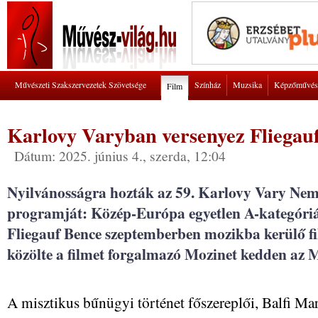
Művészeti Szakszervezetek Szövetsége
Színház
Muzsika
Képzőművés
Film
Karlovy Varyban versenyez Fliegauf
Dátum: 2025. június 4., szerda, 12:04
Nyilvánosságra hozták az 59. Karlovy Vary Nemz
programját: Közép-Európa egyetlen A-kategóriás
Fliegauf Bence szeptemberben mozikba kerülő fi
közölte a filmet forgalmazó Mozinet kedden az M
A misztikus bűnügyi történet főszereplői, Balfi Marc