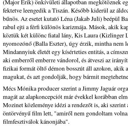
(Major Erik) önkívületi állapotban megkötöznek egy
fektetve leengedik a Tiszán. Később kiderül az áldo
bűnös. Az esetet kutató Léna (Jakab Juli) beépül B
rabul ejti a férfi különös karizmája. Mások, akik ka
köztük két különc fiatal lány, Kis Laura (Kizlinger 
nyomozónő (Balla Eszter), úgy érzik, mintha nem le
Mindannyiuk életét egy kísérteties entitás, a címsz
aki emberről emberre vándorol, és átveszi az irányí
fizikai formát öltő démon bosszút áll azokon, akik a 
magukat, és azt gondolják, hogy bármit megtehetn
Mécs Mónika producer szerint a Jimmy Jaguár orga
magát az alapkoncepciót már évekkel korábban elmes
Mozinet közleménye idézi a rendezőt is, aki szerint
öntörvényű film lett, "amiről nem gondoltam volna,
filmfesztiválok kánonjába".