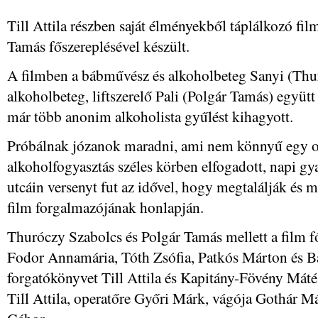
Till Attila részben saját élményekből táplálkozó fi
Tamás főszereplésével készült.
A filmben a bábművész és alkoholbeteg Sanyi (Thur
alkoholbeteg, liftszerelő Pali (Polgár Tamás) együtt
már több anonim alkoholista gyűlést kihagyott.
Próbálnak józanok maradni, ami nem könnyű egy ol
alkoholfogyasztás széles körben elfogadott, napi gy
utcáin versenyt fut az idővel, hogy megtalálják és 
film forgalmazójának honlapján.
Thuróczy Szabolcs és Polgár Tamás mellett a film f
Fodor Annamária, Tóth Zsófia, Patkós Márton és Bás
forgatókönyvet Till Attila és Kapitány-Fövény Máté í
Till Attila, operatőre Győri Márk, vágója Gothár M