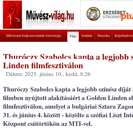
Művészeti Szakszervezetek Szövetsége
Színház
Muzsika
Képzőművés
Film
Thuróczy Szabolcs kapta a legjobb s
Linden filmfesztiválon
Dátum: 2025. június 10., kedd, 8:26
Thuróczy Szabolcs kapta a legjobb színész díjá
filmben nyújtott alakításáért a Golden Linden e
filmfesztiválon, amelyet a bulgáriai Sztara Za
31. és június 4. között - közölte a szófiai Liszt 
Központ csütörtökön az MTI-vel.