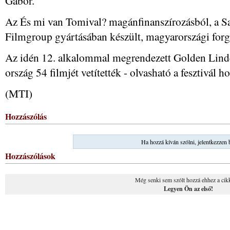
Gábor.
Az És mi van Tomival? magánfinanszírozásból, a Sa
Filmgroup gyártásában készült, magyarországi for
Az idén 12. alkalommal megrendezett Golden Lind
ország 54 filmjét vetítették - olvasható a fesztivál h
(MTI)
Hozzászólás
Ha hozzá kíván szólni, jelentkezzen 
Hozzászólások
Még senki sem szólt hozzá ehhez a cik
Legyen Ön az első!