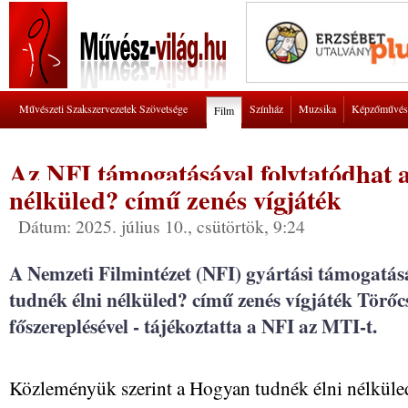
Művészeti Szakszervezetek Szövetsége
Színház
Muzsika
Képzőművés
Film
Az NFI támogatásával folytatódhat 
nélküled? című zenés vígjáték
Dátum: 2025. július 10., csütörtök, 9:24
A Nemzeti Filmintézet (NFI) gyártási támogatás
tudnék élni nélküled? című zenés vígjáték Törő
főszereplésével - tájékoztatta a NFI az MTI-t.
Közleményük szerint a Hogyan tudnék élni nélkül