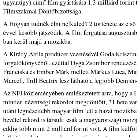
ugyanúgy) című film gyártására 1,3 milliárd forint
Filmszakmai Döntőbizottsága.
A Hogyan tudnék élni nélküled? 2 története az első r
évvel később játszódik. A film forgatása augusztus
ban kerül majd a mozikba.
A Kirády Attila producer vezetésévél Goda Kriszti
forgatókönyvéből, ezúttal Dyga Zsombor rendezésé
Franciska és Ember Márk mellett Márkus Luca, Mar
Marcell, Trill Beatrix lesz látható a legjobb Demjén-
Az NFI közleményében emlékeztetett arra, hogy a 
minden nézettségi rekordot megdöntött, 31 hete van
utáni legnézettebb magyar film lett a hazai mozikba
bevétel rekord is társult: csak a magyarországi mozi
eddig több mint 2 milliárd forint volt. A film külf