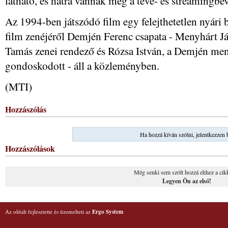
látható, és hátra vannak még a tévé- és streamingbev
Az 1994-ben játszódó film egy felejthetetlen nyári b
film zenéjéről Demjén Ferenc csapata - Menyhárt J
Tamás zenei rendező és Rózsa István, a Demjén men
gondoskodott - áll a közleményben.
(MTI)
Hozzászólás
Ha hozzá kíván szólni, jelentkezzen 
Hozzászólások
Még senki sem szólt hozzá ehhez a cik
Legyen Ön az első!
Az oldalt fejlesztette és üzemelteti az
Ergo System