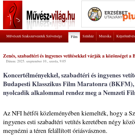
Művészeti Szakszervezetek Szövetsége
Színház
Muzsika
Képzőművés
Film
Zenés, szabadtéri és ingyenes vetítésekkel várják a közönséget 
Dátum: 2025. szeptember 10., szerda, 9:05
Koncertélményekkel, szabadtéri és ingyenes vetít
Budapesti Klasszikus Film Maratonra (BKFM), 
nyolcadik alkalommal rendez meg a Nemzeti Fil
Az NFI hétfői közleményében kiemelték, hogy a Szen
ingyenes esti szabadtéri vetítés keretében négy köz
megnézni a téren felállított óriásvásznon.