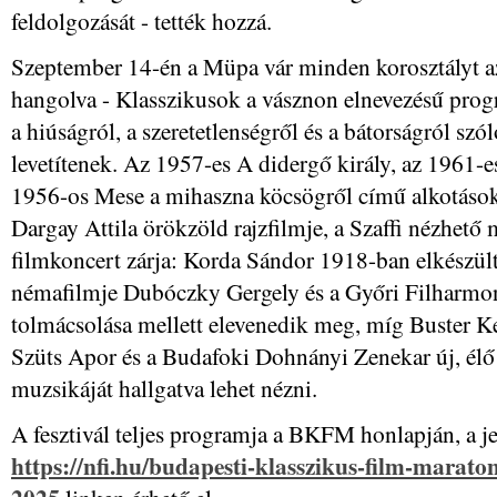
feldolgozását - tették hozzá.
Szeptember 14-én a Müpa vár minden korosztályt a
hangolva - Klasszikusok a vásznon elnevezésű prog
a hiúságról, a szeretetlenségről és a bátorságról sz
levetítenek. Az 1957-es A didergő király, az 1961-e
1956-os Mese a mihaszna köcsögről című alkotások
Dargay Attila örökzöld rajzfilmje, a Szaffi nézhető
filmkoncert zárja: Korda Sándor 1918-ban elkészül
némafilmje Dubóczky Gergely és a Győri Filharmo
tolmácsolása mellett elevenedik meg, míg Buster K
Szüts Apor és a Budafoki Dohnányi Zenekar új, élő
muzsikáját hallgatva lehet nézni.
A fesztivál teljes programja a BKFM honlapján, a j
https://nfi.hu/budapesti-klasszikus-film-marat