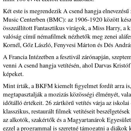
Két este is megrendezik A csend hangja elnevezésű
Music Centerben (BMC): az 1906-1920 között kész
összeállított Fantasztikus virágok, a Miss Harry, a
valóság című némafilmek nézhetők meg zenei aláfes
Kornél, Gőz László, Fenyvesi Márton és Dés Andrá
A Francia Intézetben a fesztivál zárónapján, szeptem
venni A csend hangja vetítésén, ahol Darvas Kristó
képeket.
Mint írták, a BKFM kiemelt figyelmet fordít arra is
megtapasztalják a mozizás közösségi élményét, val
időtálló értékeit. 26 zártkörű vetítés várja az iskola
klasszikus, restaurált filmek vetítéseit beszélgetés
az alkotók, szakértők és a Magyartanárok Egyesül
ezzel a programmal is szeretné támogatni a diákok 