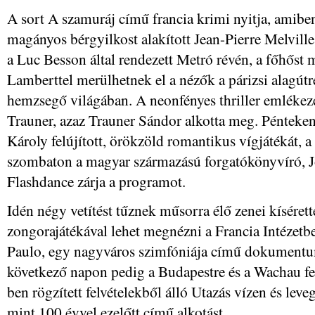
A sort A szamuráj című francia krimi nyitja, amibe
magányos bérgyilkost alakított Jean-Pierre Melvill
a Luc Besson által rendezett Metró révén, a főhőst
Lamberttel merülhetnek el a nézők a párizsi alagút
hemzsegő világában. A neonfényes thriller emlékeze
Trauner, azaz Trauner Sándor alkotta meg. Pénteken
Károly felújított, örökzöld romantikus vígjátékát, a 
szombaton a magyar származású forgatókönyvíró, Joe
Flashdance zárja a programot.
Idén négy vetítést tűznek műsorra élő zenei kísérett
zongorajátékával lehet megnézni a Francia Intézet
Paulo, egy nagyváros szimfóniája című dokumentu
következő napon pedig a Budapestre és a Wachau fe
ben rögzített felvételekből álló Utazás vízen és l
mint 100 évvel ezelőtt című alkotást.