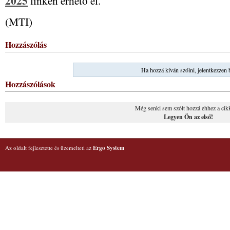
2025
linken érhető el.
(MTI)
Hozzászólás
Ha hozzá kíván szólni, jelentkezzen 
Hozzászólások
Még senki sem szólt hozzá ehhez a cik
Legyen Ön az első!
Az oldalt fejlesztette és üzemelteti az
Ergo System