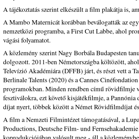
A tájékoztatás szerint elkészült a film plakátja is, a
A Mambo Maternicát korábban beválogatták az egy
nemzetközi programba, a First Cut Labbe, ahol pro
vágási folyamatot.
A közlemény szerint Nagy Borbála Budapesten tanul
dolgozott. 2011-ben Németországba költözött, ahol
Televízió Akadémiára (DFFB) járt, és részt vett a Ta
Berlinale Talents (2020) és a Cannes Cinéfondatio
programokban. Minden rendben című rövidfilmje v
fesztiválokra, ezt követő kisjátékfilmje, a Pannónia
díjat nyert, többek között a Német Rövidfilmdíjat é
A film a Nemzeti Filmintézet támogatásával, a Lupa 
Productions, Deutsche Film- und Fernsehakademie 
koprodukciójában valósult meg - áll a közleménybe