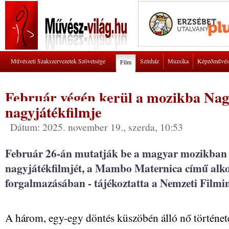
Művészeti Szakszervezetek Szövetsége
Színház
Muzsika
Képzőművés
Film
Február végén kerül a mozikba Nag
nagyjátékfilmje
Dátum: 2025. november 19., szerda, 10:53
Február 26-án mutatják be a magyar mozikban 
nagyjátékfilmjét, a Mambo Maternica című alko
forgalmazásában - tájékoztatta a Nemzeti Filmin
A három, egy-egy döntés küszöbén álló nő történet