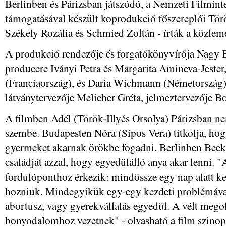
Berlinben és Párizsban játszódó, a Nemzeti Filmin
támogatásával készült koprodukció főszereplői Törö
Székely Rozália és Schmied Zoltán - írták a közle
A produkció rendezője és forgatókönyvírója Nagy B
producere Iványi Petra és Margarita Amineva-Jester,
(Franciaország), és Daria Wichmann (Németország)
látványtervezője Melicher Gréta, jelmeztervezője B
A filmben Adél (Török-Illyés Orsolya) Párizsban ne
szembe. Budapesten Nóra (Sipos Vera) titkolja, hog
gyermeket akarnak örökbe fogadni. Berlinben Becky
családját azzal, hogy egyedülálló anya akar lenni. 
fordulóponthoz érkezik: mindössze egy nap alatt kel
hozniuk. Mindegyikük egy-egy kezdeti problémáva
abortusz, vagy gyerekvállalás egyedül. A vélt meg
bonyodalomhoz vezetnek" - olvasható a film szinop