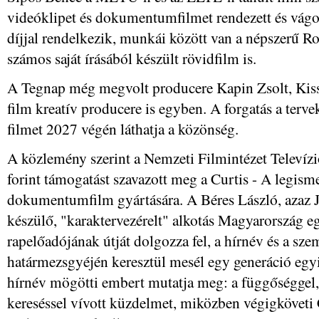
videóklipet és dokumentumfilmet rendezett és vágott
díjjal rendelkezik, munkái között van a népszerű 
számos saját írásából készült rövidfilm is.
A Tegnap még megvolt producere Kapin Zsolt, Kiss
film kreatív producere is egyben. A forgatás a terve
filmet 2027 végén láthatja a közönség.
A közlemény szerint a Nemzeti Filmintézet Televíz
forint támogatást szavazott meg a Curtis - A legis
dokumentumfilm gyártására. A Béres László, azaz 
készülő, "karaktervezérelt" alkotás Magyarország 
rapelőadójának útját dolgozza fel, a hírnév és a sz
határmezsgyéjén keresztül mesél egy generáció egyi
hírnév mögötti embert mutatja meg: a függőséggel,
kereséssel vívott küzdelmet, miközben végigköveti 