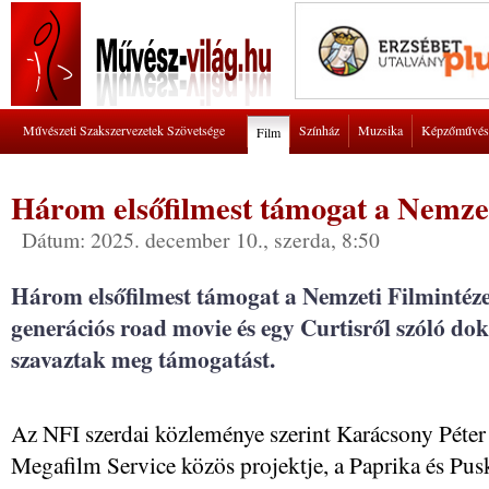
Művészeti Szakszervezetek Szövetsége
Színház
Muzsika
Képzőművés
Film
Három elsőfilmest támogat a Nemzet
Dátum: 2025. december 10., szerda, 8:50
Három elsőfilmest támogat a Nemzeti Filmintézet
generációs road movie és egy Curtisről szóló d
szavaztak meg támogatást.
Az NFI szerdai közleménye szerint Karácsony Péter 
Megafilm Service közös projektje, a Paprika és Pu