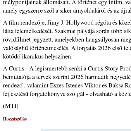
mélypontjainak állomásait. A történet egy intim, v
amely egyszerre szól a siker árnyoldaláról és az újr
A film rendezője, Jimy J. Hollywood régóta és közel
látta felemelkedését. Szakmai pályája során több s
rövidfilmet jegyzett, amelyekben hangsúlyosan meg
valósághű történetmesélés. A forgatás 2026 első felé
kötődő ikonikus helyszínen.
A Curtis - A legismertebb senki a Curtis Story Pro
bemutatója a tervek szerint 2026 harmadik negyedév
rendező , valamint Eszes-Istenes Viktor és Baksa 
fejlesztésű forgatókönyve szolgál - olvasható a köz
(MTI)
Hozzászólás