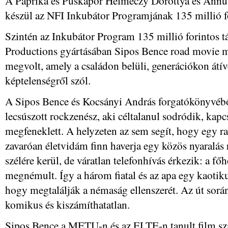
A Paprika és Puskapor Helmeczy Dorottya és Annus
készül az NFI Inkubátor Programjának 135 millió fo
Szintén az Inkubátor Program 135 millió forintos 
Productions gyártásában Sipos Bence road movie m
megvolt, amely a családon belüli, generációkon át
képtelenségről szól.
A Sipos Bence és Kocsányi András forgatókönyvébő
lecsúszott rockzenész, aki céltalanul sodródik, kapc
megfeneklett. A helyzeten az sem segít, hogy egy r
zavaróan életvidám finn haverja egy közös nyaralás
szélére kerül, de váratlan telefonhívás érkezik: a főh
megnémult. Így a három fiatal és az apa egy kaotiku
hogy megtalálják a némaság ellenszerét. Az út sorá
komikus és kiszámíthatatlan.
Sipos Bence a METU-n és az ELTE-n tanult film sz