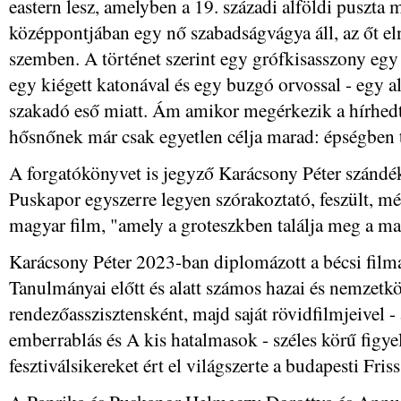
eastern lesz, amelyben a 19. századi alföldi puszta 
középpontjában egy nő szabadságvágya áll, az őt el
szemben. A történet szerint egy grófkisasszony egy 
egy kiégett katonával és egy buzgó orvossal - egy a
szakadó eső miatt. Ám amikor megérkezik a hírhedt
hősnőnek már csak egyetlen célja marad: épségben tú
A forgatókönyvet is jegyző Karácsony Péter szándék
Puskapor egyszerre legyen szórakoztató, feszült, m
magyar film, "amely a groteszkben találja meg a ma
Karácsony Péter 2023-ban diplomázott a bécsi fil
Tanulmányai előtt és alatt számos hazai és nemzet
rendezőasszisztensként, majd saját rövidfilmjeivel -
emberrablás és A kis hatalmasok - széles körű figye
fesztiválsikereket ért el világszerte a budapesti Fri