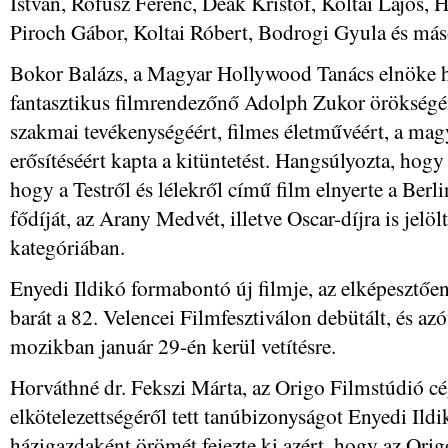
István, Rófusz Ferenc, Deák Kristóf, Koltai Lajos, 
Piroch Gábor, Koltai Róbert, Bodrogi Gyula és más
Bokor Balázs, a Magyar Hollywood Tanács elnöke h
fantasztikus filmrendezőnő Adolph Zukor örökség
szakmai tevékenységéért, filmes életművéért, a ma
erősítéséért kapta a kitüntetést. Hangsúlyozta, hogy
hogy a Testről és lélekről című film elnyerte a Berl
fődíját, az Arany Medvét, illetve Oscar-díjra is jelö
kategóriában.
Enyedi Ildikó formabontó új filmje, az elképesztőe
barát a 82. Velencei Filmfesztiválon debütált, és az
mozikban január 29-én kerül vetítésre.
Horváthné dr. Fekszi Márta, az Origo Filmstúdió c
elkötelezettségéről tett tanúbizonyságot Enyedi Ild
házigazdaként örömét fejezte ki azért, hogy az Orig