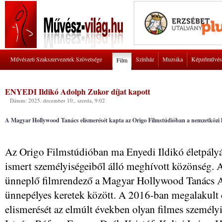
Művészeti Szakszervezetek Szövetsége
Színház
Muzsika
Képzőművés
Film
ENYEDI Ildikó Adolph Zukor díjat kapott
Dátum: 2025. december 10., szerda, 9:02
A Magyar Hollywood Tanács elismerését kapta az Origo Filmstúdióban a nemzetközi 
Az Origo Filmstúdióban ma Enyedi Ildikó életpályá
ismert személyiségeiből álló meghívott közönség. 
ünneplő filmrendező a Magyar Hollywood Tanács Ad
ünnepélyes keretek között. A 2016-ban megalakult 
elismerését az elmúlt években olyan filmes személyi