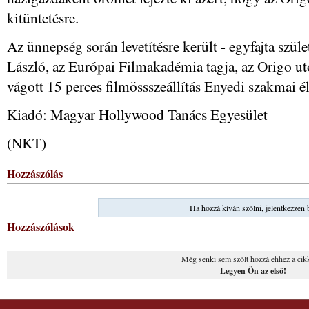
kitüntetésre.
Az ünnepség során levetítésre került - egyfajta szüle
László, az Európai Filmakadémia tagja, az Origo ut
vágott 15 perces filmössszeállítás Enyedi szakmai él
Kiadó: Magyar Hollywood Tanács Egyesület
(NKT)
Hozzászólás
Ha hozzá kíván szólni, jelentkezzen 
Hozzászólások
Még senki sem szólt hozzá ehhez a cik
Legyen Ön az első!