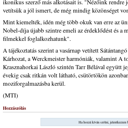
ikonikus szerző más alkotásait is. "Nézőink rendre je
vetítsük a jól ismert, de még mindig közönséget von
Mint kiemelték, idén még több okuk van erre az ün
Nobel-díja újabb szintre emeli az érdeklődést és a m
filmekkel foglalkozhatunk".
A tájékoztatás szerint a vasárnap vetített Sátántang
Kárhozat, a Werckmeister harmóniák, valamint A tor
Krasznahorkai László szintén Tarr Bélával együtt je
évekig csak ritkán volt látható, csütörtökön azonba
moziforgalmazásba kerül.
(MTI)
Hozzászólás
Ha hozzá kíván szólni, jelentkezzen 