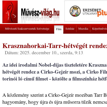
Művészeti Szakszervezetek Szövetsége
Színház
Muzsika
Képzőművés
Film
Krasznahorkai-Tarr-hétvégét rende
Dátum: 2025. december 10., szerda, 9:13
Az idei irodalmi Nobel-díjas tiszteletére Kraszn
hétvégét rendez a Cirko-Gejzír mozi, a Cirko Fi
torinói ló című filmet - közölte a filmszínház hét
A közlemény szerint a Cirko-Gejzír moziban Tarr Bé
hagyomány, hogy újra és újra műsorra tűzik nemcs