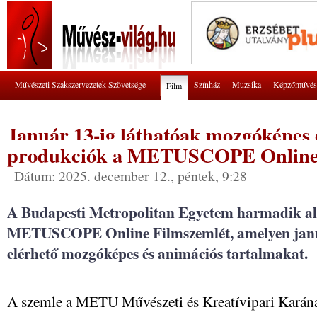
Művészeti Szakszervezetek Szövetsége
Színház
Muzsika
Képzőművés
Film
Január 13-ig láthatóak mozgóképes 
produkciók a METUSCOPE Online
Dátum: 2025. december 12., péntek, 9:28
A Budapesti Metropolitan Egyetem harmadik a
METUSCOPE Online Filmszemlét, amelyen januá
elérhető mozgóképes és animációs tartalmakat.
A szemle a METU Művészeti és Kreatívipari Karán