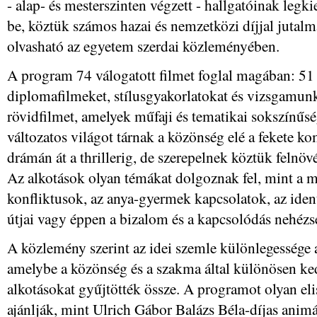
- alap- és mesterszinten végzett - hallgatóinak leg
be, köztük számos hazai és nemzetközi díjjal jutalm
olvasható az egyetem szerdai közleményében.
A program 74 válogatott filmet foglal magában: 51 
diplomafilmeket, stílusgyakorlatokat és vizsgamunk
rövidfilmet, amelyek műfaji és tematikai sokszínűs
változatos világot tárnak a közönség elé a fekete komé
drámán át a thrillerig, de szerepelnek köztük felnövé
Az alkotások olyan témákat dolgoznak fel, mint a m
konfliktusok, az anya-gyermek kapcsolatok, az iden
útjai vagy éppen a bizalom és a kapcsolódás nehézs
A közlemény szerint az idei szemle különlegessé
amelybe a közönség és a szakma által különösen k
alkotásokat gyűjtötték össze. A programot olyan el
ajánlják, mint Ulrich Gábor Balázs Béla-díjas anim