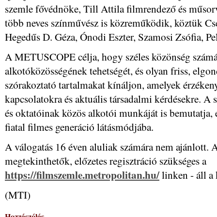
szemle fővédnöke, Till Attila filmrendező és műso
több neves színművész is közreműködik, köztük Cs
Hegedűs D. Géza, Ónodi Eszter, Szamosi Zsófia, Pe
A METUSCOPE célja, hogy széles közönség számá
alkotóközösségének tehetségét, és olyan friss, elg
szórakoztató tartalmakat kínáljon, amelyek érzéken
kapcsolatokra és aktuális társadalmi kérdésekre. A
és oktatóinak közös alkotói munkáját is bemutatja, 
fiatal filmes generáció látásmódjába.
A válogatás 16 éven aluliak számára nem ajánlott. 
megtekinthetők, előzetes regisztráció szükséges a
https://filmszemle.metropolitan.hu/
linken - áll 
(MTI)
Hozzászólás