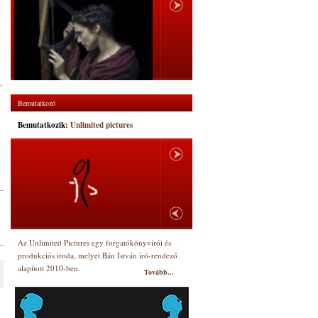
.
Bemutatkozó
Bemutatkozik:
Unlimited pictures
Az Unlimited Pictures egy forgatókönyvírói és
produkciós iroda, melyet Bán István író-rendező
alapított 2010-ben.
Tovább...