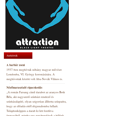
Anekdoták
A barbár zseni
1937-ben meghívtak néhány magyar művészt
Londonba, VI. György koronázására. A
meghívottak között volt Aba-Novák Vilmos is.
Nézőmarasztaló ripacskodás
„A román Farsang című darabot az aranyos Both
Béla, aki nagyszerű színházi rendező és
színházalapító, olyan szigorúan állította színpadra,
hogy az előadás ettől dögunalomba fulladt.
Tulajdonképpen a darab ki lett fordítva
önmagából, mintha egy nercbundának a bélését