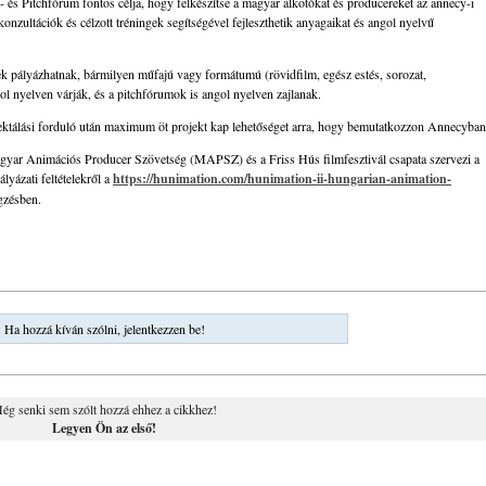
és Pitchfórum fontos célja, hogy felkészítse a magyar alkotókat és producereket az annecy-i
konzultációk és célzott tréningek segítségével fejleszthetik anyagaikat és angol nyelvű
 pályázhatnak, bármilyen műfajú vagy formátumú (rövidfilm, egész estés, sorozat,
ol nyelven várják, és a pitchfórumok is angol nyelven zajlanak.
lektálási forduló után maximum öt projekt kap lehetőséget arra, hogy bemutatkozzon Annecyban
ar Animációs Producer Szövetség (MAPSZ) és a Friss Hús filmfesztivál csapata szervezi a
lyázati feltételekről a
https://hunimation.com/hunimation-ii-hungarian-animation-
egzésben.
Ha hozzá kíván szólni, jelentkezzen be!
ég senki sem szólt hozzá ehhez a cikkhez!
Legyen Ön az első!