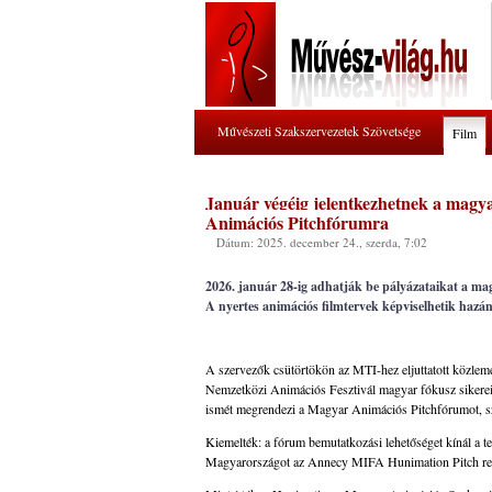
Művészeti Szakszervezetek Szövetsége
Film
Január végéig jelentkezhetnek a magy
Animációs Pitchfórumra
Dátum: 2025. december 24., szerda, 7:02
2026. január 28-ig adhatják be pályázataikat a m
A nyertes animációs filmtervek képviselhetik hazán
A szervezők csütörtökön az MTI-hez eljuttatott közle
Nemzetközi Animációs Fesztivál magyar fókusz sikereire
ismét megrendezi a Magyar Animációs Pitchfórumot, sz
Kiemelték: a fórum bemutatkozási lehetőséget kínál a t
Magyarországot az Annecy MIFA Hunimation Pitch r