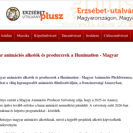
Színház
Muzsika
Képzőművészet
Táncművészet
Irodalom
Cirkuszművészet
ar animációs alkotók és producerek a Hunimation - Magyar
agyar animációs alkotók és producerek a Hunimation - Magyar Animációs Pitchfórumra.
kat a világ legrangosabb animációs filmfesztiválján, a franciaországi Annecyban.
ménye szerint a Magyar Animációs Producer Szövetség célja, hogy a 2025-ös Annecy
 építve tovább erősítse a hazai animáció nemzetközi jelenlétét. A szövetség ezért 2026-ban
akmai és képzési programokkal - közölték.
ehetséges magyar animációs alkotóknak, mivel a legjobb projektek alkotói képviselhetik
endezvényén.