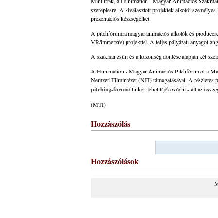
Mint írták, a Hunimation - Magyar Animációs Szakmai- 
szereplésre. A kiválasztott projektek alkotói személyes 
prezentációs készségeiket.
A pitchfórumra magyar animációs alkotók és producerek
VR/immerzív) projekttel. A teljes pályázati anyagot ang
A szakmai zsűri és a közönség döntése alapján két sze
A Hunimation - Magyar Animációs Pitchfórumot a Magy
Nemzeti Filmintézet (NFI) támogatásával. A részletes pá
pitching-forum/
linken lehet tájékozódni - áll az össz
(MTI)
Hozzászólás
Hozzászólások
M