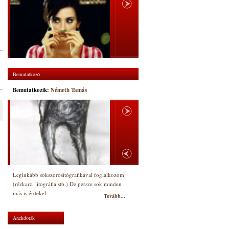
Bemutatkozó
Bemutatkozik:
Németh Tamás
Leginkább sokszorosítógrafikával foglalkozom
(rézkarc, litográfia stb.) De persze sok minden
más is érdekel.
Tovább...
Anekdoták