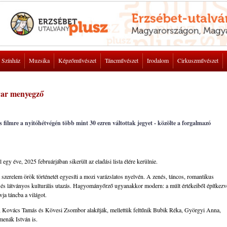
Színház
Muzsika
Képzőművészet
Táncművészet
Irodalom
Cirkuszművészet
yar menyegző
ilmre a nyitóhétvégén több mint 30 ezren váltottak jegyet - közölte a forgalmazó
gy éve, 2025 februárjában sikerült az eladási lista élére kerülnie.
a szerelem örök történetét egyesíti a mozi varázslatos nyelvén. A zenés, táncos, romantikus
t és látványos kulturális utazás. Hagyományőrző ugyanakkor modern: a múlt értékeiből építkezv
vja táncba a világot.
a, Kovács Tamás és Kövesi Zsombor alakítják, mellettük feltűnik Bubik Réka, Györgyi Anna,
menák István is.