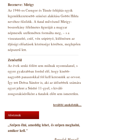
Beceneve: Mirigy
Az 1946-os Csongor és Tünde felújítás egyik
legemlékezetesebb színészi alakítása Gobbi Hilda
nevéhez fűződik. A fiatal művésznő Mirigy-
boszorkány félelmetes figuráját a magyar
népmesék szellemében formálta meg, – s a
visszataszító, csúf, vén szipirtyó, különösen az
ifjúsági előadások közönsége körében, meglepően
népszerű lett.
Zenészfül
Az évek senki fölött sem múlnak nyomtalanul, s
egyre gyakrabban fordul elő, hogy kisebb-
nagyobb panaszokkal föl kell keresniük az orvost.
Így tett Dobsa Sándor is, aki az idősebbek számára
egyet jelent a Stúdió 11-gyel, s kiváló
zongorakísérőként a fiatalok előtt sem ismeretlen.
további anekdoták...
Aforizmák
„Szépen élni, ameddig lehet, és szépen meghalni,
amikor kell."
Benedek Marcell