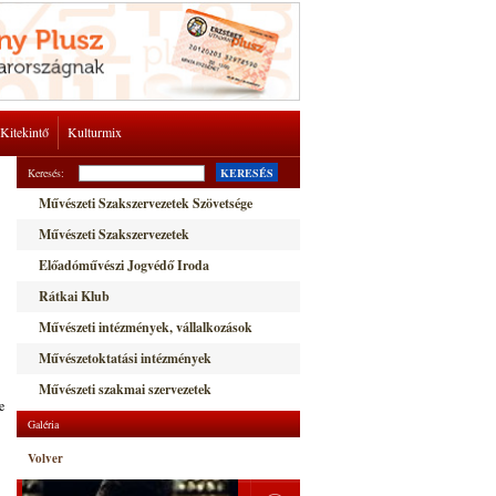
Kitekintő
Kulturmix
Keresés:
KERESÉS
Művészeti Szakszervezetek Szövetsége
Művészeti Szakszervezetek
Előadóművészi Jogvédő Iroda
Rátkai Klub
Művészeti intézmények, vállalkozások
Művészetoktatási intézmények
Művészeti szakmai szervezetek
e
Galéria
Volver