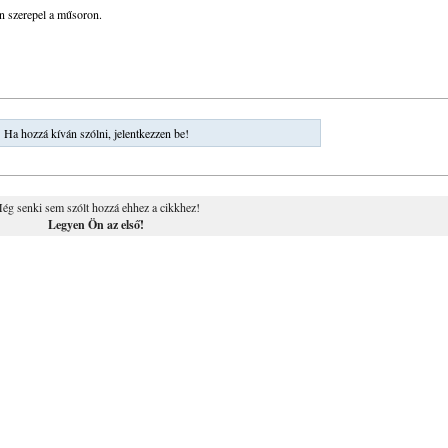
n szerepel a műsoron.
Ha hozzá kíván szólni, jelentkezzen be!
ég senki sem szólt hozzá ehhez a cikkhez!
Legyen Ön az első!