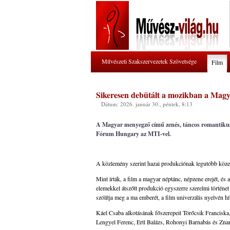
Művészeti Szakszervezetek Szövetsége
Film
Sikeresen debütált a mozikban a Mag
Dátum: 2026. január 30., péntek, 8:13
A Magyar menyegző című zenés, táncos romantikus f
Fórum Hungary az MTI-vel.
A közlemény szerint hazai produkciónak legutóbb közel e
Mint írták, a film a magyar néptánc, népzene erejét, és 
elemekkel átszőtt produkció egyszerre szerelmi történe
szólítja meg a ma emberét, a film univerzális nyelvén hí
Káel Csaba alkotásának főszerepeit Törőcsik Francisk
Lengyel Ferenc, Ertl Balázs, Rohonyi Barnabás és Zna