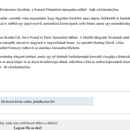
oductions készítette, a Nemzeti Filmintézet támogatása nélkül - írják a közleményben.
ta: szerették volna megmutatni, hogy független forrásból, piaci alapon, befektetők és baráto
kkal és stábbal egy angol nyelvű, nemzetközi közönségnek szóló filmet, amely egy nemzetközile
ben Bordán Lili, Steve Pound és Paolo Spezzaferri látható. A Mielőtt elhagyjuk Toszkánát című
 a szereplők olaszul és magyarul is megszólalnak benne. Az operatőr Hartung Dávid, a film
mellett Ferenczy Gábor és az amerikai Alexandria Michelle.
elmileg rétegzett történet, amely egy nő életének fordulópontján keresztül vizsgálja a döntések
n az anyai kiégés és az anyai lét nehézségei állnak, miközben a film az emberi kapcsolatok fino
l - áll a közleményben.
Ha hozzá kíván szólni, jelentkezzen be!
ég senki sem szólt hozzá ehhez a cikkhez!
Legyen Ön az első!