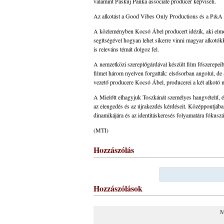
valamint Paskuj Panka associate producer képviseli.
Az alkotást a Good Vibes Only Productions és a P&A Pr
A közleményben Kocsó Ábel producert idézik, aki elmond
segítségével hogyan lehet sikerre vinni magyar alkotó
is releváns témát dolgoz fel.
A nemzetközi szereplőgárdával készült film főszerepei
filmet három nyelven forgatták: elsősorban angolul, de
vezető producere Kocsó Ábel, producerei a két alkotó 
A Mielőtt elhagyjuk Toszkánát személyes hangvételű, érz
az elengedés és az újrakezdés kérdéseit. Középpontjába
dinamikájára és az identitáskeresés folyamatára fókuszá
(MTI)
Hozzászólás
Hozzászólások
M