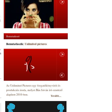
k
g
Bemutatkozó
Bemutatkozik:
Unlimited pictures
,
m
Az Unlimited Pictures egy forgatókönyvírói és
produkciós iroda, melyet Bán István író-rendező
alapított 2010-ben.
Tovább...