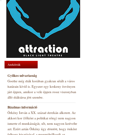
Anekdoták
Gyilkos udvariasság
Goethe még diák korában gyakran sétált a város
határain kívül is. Egyszer egy keskeny ösvényen
járt éppen, amikor a vele éppen rossz viszonyban
álló diáktársa jött szembe.
Bizalmas információ
Örkény István a XX. század derekán alkotott. Az
akkori kor (főként a politikai réteg) nem nagyon
ismerte el munkásságát, sőt, nem nagyon kedvelte
azt. Ezért aztán Örkény úgy döntött, hogy önként
felhagy hivatásával, s megpróbálkozik az