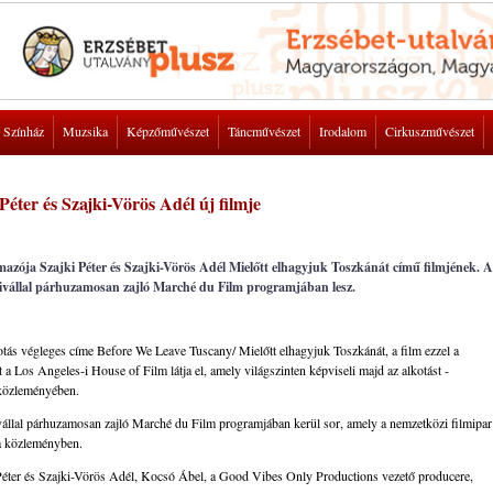
Színház
Muzsika
Képzőművészet
Táncművészet
Irodalom
Cirkuszművészet
Péter és Szajki-Vörös Adél új filmje
mazója Szajki Péter és Szajki-Vörös Adél Mielőtt elhagyjuk Toszkánát című filmjének. A
ztivállal párhuzamosan zajló Marché du Film programjában lesz.
ás végleges címe Before We Leave Tuscany/ Mielőtt elhagyjuk Toszkánát, a film ezzel a
 a Los Angeles-i House of Film látja el, amely világszinten képviseli majd az alkotást -
 közleményében.
tivállal párhuzamosan zajló Marché du Film programjában kerül sor, amely a nemzetközi filmipar
 a közleményben.
 Péter és Szajki-Vörös Adél, Kocsó Ábel, a Good Vibes Only Productions vezető producere,