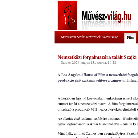
Művészeti Szakszervezetek Szövetsége
Film
Nemzetközi forgalmazóra talált Szajki 
Dátum: 2026. május 13., szerda, 10:22
A Los Angeles-i House of Film a nemzetközi forgal
produkció első szakmai vetítése a cannes-i filmfes
A korábban Egy nő körvonalai munkacímen ismert alkot
címmel lép ki a nemzetközi piacra. A film forgalmazását
olvasható a produkció MTI-hez csütörtökön eljuttatott
Az alkotás első szakmai vetítésére a cannes-i filmfesz
egyik legfontosabb szakmai találkozóhelye - emelik ki
Mint írják, a filmet Cannes-ban a rendezőpáros Szajki