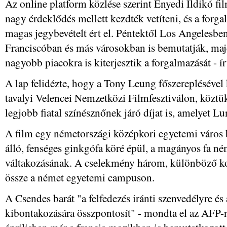
Az online platform közlése szerint Enyedi Ildikó f
nagy érdeklődés mellett kezdték vetíteni, és a forga
magas jegybevételt ért el. Péntektől Los Angelesb
Franciscóban és más városokban is bemutatják, ma
nagyobb piacokra is kiterjesztik a forgalmazását - ír
A lap felidézte, hogy a Tony Leung főszereplésével k
tavalyi Velencei Nemzetközi Filmfesztiválon, köztü
legjobb fiatal színésznőnek járó díjat is, amelyet Lu
A film egy németországi középkori egyetemi város 
álló, fenséges ginkgófa köré épül, a magányos fa né
váltakozásának. A cselekmény három, különböző kor
össze a német egyetemi campuson.
A Csendes barát "a felfedezés iránti szenvedélyre é
kibontakozására összpontosít" - mondta el az AFP-n