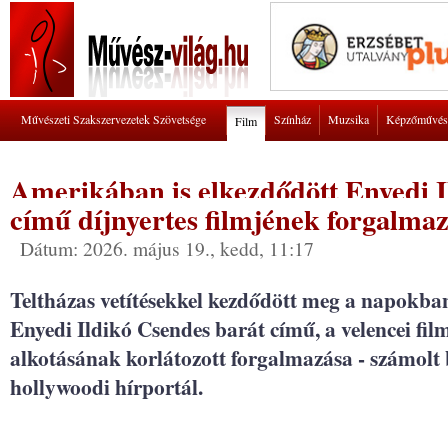
Művészeti Szakszervezetek Szövetsége
Színház
Muzsika
Képzőművés
Film
Amerikában is elkezdődött Enyedi I
című díjnyertes filmjének forgalma
Dátum: 2026. május 19., kedd, 11:17
Teltházas vetítésekkel kezdődött meg a napokb
Enyedi Ildikó Csendes barát című, a velencei film
alkotásának korlátozott forgalmazása - számolt 
hollywoodi hírportál.