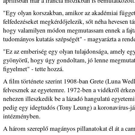
áprilisban már a francia mozikban is bemutatkozott
"Egy olyan korszakban, amikor az akadémiai függe
felfedezéseket megkérdőjelezik, sőt néha hevesen tám
hogy valamilyen módon megmutassam ennek a fajta 
tudományos kutatás szépségét" - magyarázta a rend
"Ez az emberiség egy olyan tulajdonsága, amely egys
gyönyörű, hogy úgy gondoltam, jó lenne megmutatni
figyelmet" - tette hozzá.
A film története szerint 1908-ban Grete (Luna Wedler
felvesznek az egyetemre. 1972-ben a vidékről ér
nehezen illeszkedik be a lázadó hangulatú egyetem
pedig egy idegtudós (Tony Leung) a koronavírus-já
intézményben.
A három szereplő magányos pillanatokat él át a ca