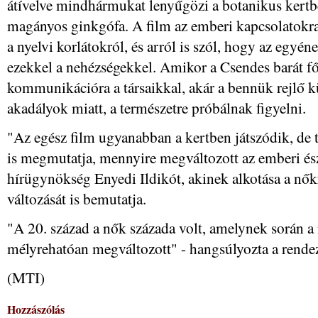
átívelve mindhármukat lenyűgözi a botanikus kertb
magányos ginkgófa. A film az emberi kapcsolatokra 
a nyelvi korlátokról, és arról is szól, hogy az egy
ezekkel a nehézségekkel. Amikor a Csendes barát f
kommunikációra a társaikkal, akár a bennük rejlő k
akadályok miatt, a természetre próbálnak figyelni.
"Az egész film ugyanabban a kertben játszódik, de tö
is megmutatja, mennyire megváltozott az emberi észl
hírügynökség Enyedi Ildikót, akinek alkotása a nők
változását is bemutatja.
"A 20. század a nők százada volt, amelynek során a
mélyrehatóan megváltozott" - hangsúlyozta a rende
(MTI)
Hozzászólás