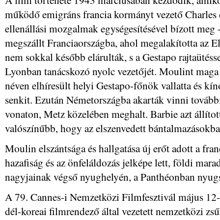
működő emigráns francia kormányt vezető Charles 
ellenállási mozgalmak egységesítésével bízott meg - 
megszállt Franciaországba, ahol megalakította az El
nem sokkal később elárulták, s a Gestapo rajtaütéssel
Lyonban tanácskozó nyolc vezetőjét. Moulint maga 
néven elhíresült helyi Gestapo-főnök vallatta és kín
senkit. Ezután Németországba akarták vinni további
vonaton, Metz közelében meghalt. Barbie azt állított
valószínűbb, hogy az elszenvedett bántalmazásokba 
Moulin elszántsága és hallgatása új erőt adott a fran
hazafiság és az önfeláldozás jelképe lett, földi mara
nagyjainak végső nyughelyén, a Panthéonban nyug
A 79. Cannes-i Nemzetközi Filmfesztivál május 12
dél-koreai filmrendező által vezetett nemzetközi zs