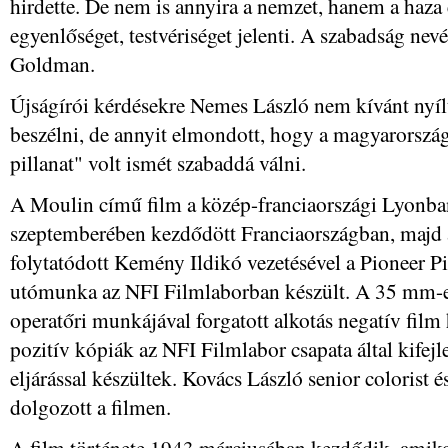
hirdette. De nem is annyira a nemzet, hanem a haza
egyenlőséget, testvériséget jelenti. A szabadság nev
Goldman.
Újságírói kérdésekre Nemes László nem kívánt nyíl
beszélni, de annyit elmondott, hogy a magyarország
pillanat" volt ismét szabaddá válni.
A Moulin című film a közép-franciaországi Lyonban
szeptemberében kezdődött Franciaországban, majd
folytatódott Kemény Ildikó vezetésével a Pioneer P
utómunka az NFI Filmlaborban készült. A 35 mm-e
operatőri munkájával forgatott alkotás negatív film 
pozitív kópiák az NFI Filmlabor csapata által kifejl
eljárással készültek. Kovács László senior colorist é
dolgozott a filmen.
A film története 1943 márciusában kezdődik, amiko