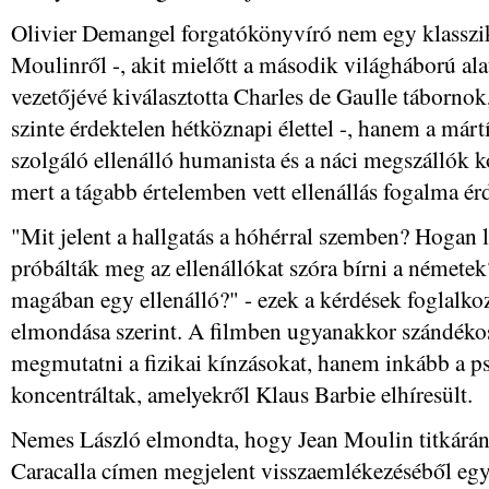
Olivier Demangel forgatókönyvíró nem egy klassziku
Moulinről -, akit mielőtt a második világháború alatt
vezetőjévé kiválasztotta Charles de Gaulle tábornok
szinte érdektelen hétköznapi élettel -, hanem a márt
szolgáló ellenálló humanista és a náci megszállók k
mert a tágabb értelemben vett ellenállás fogalma ér
"Mit jelent a hallgatás a hóhérral szemben? Hogan 
próbálták meg az ellenállókat szóra bírni a némete
magában egy ellenálló?" - ezek a kérdések foglalkoz
elmondása szerint. A filmben ugyanakkor szándéko
megmutatni a fizikai kínzásokat, hanem inkább a psz
koncentráltak, amelyekről Klaus Barbie elhíresült.
Nemes László elmondta, hogy Jean Moulin titkárána
Caracalla címen megjelent visszaemlékezéséből eg