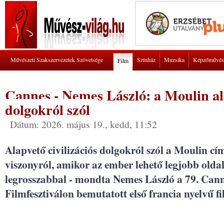
Művészeti Szakszervezetek Szövetsége
Színház
Muzsika
Képzőművés
Film
Cannes - Nemes László: a Moulin ala
dolgokról szól
Dátum: 2026. május 19., kedd, 11:52
Alapvető civilizációs dolgokról szól a Moulin cím
viszonyról, amikor az ember lehető legjobb olda
legrosszabbal - mondta Nemes László a 79. Can
Filmfesztiválon bemutatott első francia nyelvű fi