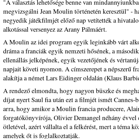
"A választás lehetősége benne van mindannyiunkban
megvizsgálni Jean Moulin történetén keresztül" - h
negyedik játékfilmjét előző nap vetítették a hivata
alkotással versenyez az Arany Pálmáért.
A Moulin az idei program egyik leginkább várt alko
dráma a franciák egyik nemzeti hősének, a második 
ellenállás jelképének, egyik vezetőjének és vértan
napjait követi nyomon. A címszerepet a népszerű fra
alakítja a német Lars Eidinger oldalán (Klaus Barbi
A rendező elmondta, hogy nagyon büszke és meghato
díjat nyert Saul fia után ezt a filmjét ismét Cannes
arra, hogy amikor a Moulin francia producere, Ala
forgatókönyvírója, Olivier Demangel néhány évvel e
ötletével, azért vállalta el a felkérést, mert a téma 
amelyek őt is foglalkoztatják.