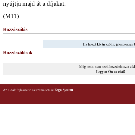
nyújtja majd át a díjakat.
(MTI)
Hozzászólás
Ha hozzá kíván szólni, jelentkezzen 
Hozzászólások
Még senki sem szólt hozzá ehhez a cik
Legyen Ön az első!
Az oldalt fejlesztette és üzemelteti az
Ergo System