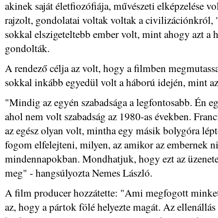
akinek saját életfiozófiája, művészeti elképzelése vol
rajzolt, gondolatai voltak voltak a civilizációnkról,
sokkal elszigeteltebb ember volt, mint ahogy azt a
gondolták.
A rendező célja az volt, hogy a filmben megmutassa
sokkal inkább egyedül volt a háború idején, mint a
"Mindig az egyén szabadsága a legfontosabb. Én eg
ahol nem volt szabadság az 1980-as években. Franc
az egész olyan volt, mintha egy másik bolygóra lép
fogom elfelejteni, milyen, az amikor az embernek n
mindennapokban. Mondhatjuk, hogy ezt az üzenete 
meg" - hangsúlyozta Nemes László.
A film producer hozzátette: "Ami megfogott minket
az, hogy a pártok fölé helyezte magát. Az ellenállás