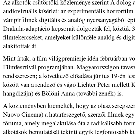
Az alkotók csütörtöki közleménye szerint A dolog 
audiovizuális kísérlet: az experimentális horrorfilm
vámpírfilmek digitális és analóg nyersanyagából épí
Drakula-adaptáció képsorait dolgozták fel, köztük 
filmtekercseket, amelyeket különféle analóg és digit
alakítottak át.
Mint írták, a film világpremierje idén februárban 
Filmfesztivál programjában. Magyarországon tavasz
rendszeresen; a következő előadása június 19-én le
között van a rendező és vágó Lichter Péter mellett 
hangdizájn) és Bölöni Anna (további zenék) is.
A közleményben kiemelték, hogy az olasz seregszem
Nuovo Cinema) a határfeszegető, szerzői filmek egy
fóruma, amely megalakulása óta a radikálisabb form
alkotások bemutatását tekinti egyik legfontosabb kü