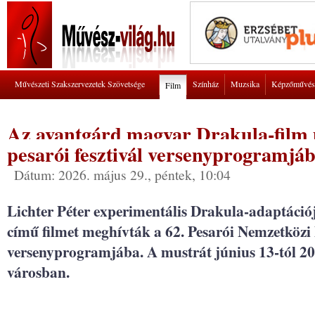
Művészeti Szakszervezetek Szövetsége
Színház
Muzsika
Képzőművés
Film
Az avantgárd magyar Drakula-film 
pesarói fesztivál versenyprogramjá
Dátum: 2026. május 29., péntek, 10:04
Lichter Péter experimentális Drakula-adaptáció
című filmet meghívták a 62. Pesarói Nemzetközi 
versenyprogramjába. A mustrát június 13-tól 20-
városban.