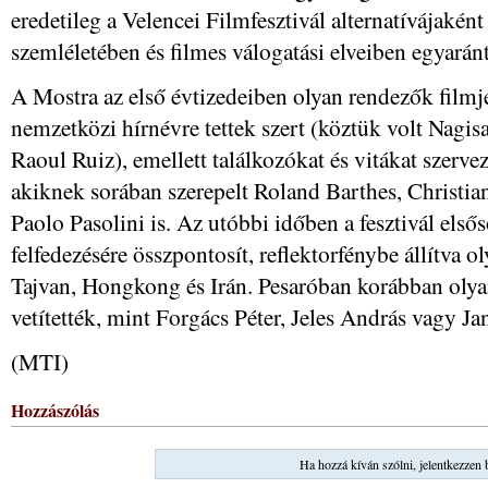
eredetileg a Velencei Filmfesztivál alternatívájaként 
szemléletében és filmes válogatási elveiben egyaránt
A Mostra az első évtizedeiben olyan rendezők filmjei
nemzetközi hírnévre tettek szert (köztük volt Nagi
Raoul Ruiz), emellett találkozókat és vitákat szerve
akiknek sorában szerepelt Roland Barthes, Christi
Paolo Pasolini is. Az utóbbi időben a fesztivál első
felfedezésére összpontosít, reflektorfénybe állítva 
Tajvan, Hongkong és Irán. Pesaróban korábban oly
vetítették, mint Forgács Péter, Jeles András vagy Ja
(MTI)
Hozzászólás
Ha hozzá kíván szólni, jelentkezzen 