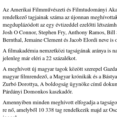
Az Amerikai Filmművészeti és Filmtudományi Aka
rendelkező tagjainak száma az újonnan meghívotta
megduplázódott az egy évtizeddel ezelőtti létszámh
Josh O Connor, Stephen Fry, Anthony Ramos, Bill 
Bernthal, Jemaine Clement és Jacob Elordi neve is o
A filmakadémia nemzetközi tagságának aránya is na
jelenleg már eléri a 22 százalékot.
A meghívott új magyar tagok között szerepel Gazda
magyar filmrendező, a Magyar krónikák és a Bástya
Zurbó Dorottya, A boldogság ügynöke című dokum
Párdányi Domonkos kaszkadőr.
Amennyiben minden meghívott elfogadja a tagság
re nő, amelyből 10 338 tag rendelkezik majd az Osc