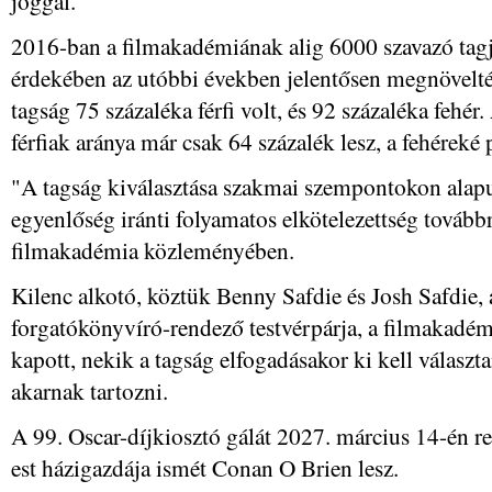
joggal.
2016-ban a filmakadémiának alig 6000 szavazó tagja 
érdekében az utóbbi években jelentősen megnövelté
tagság 75 százaléka férfi volt, és 92 százaléka fehér.
férfiak aránya már csak 64 százalék lesz, a fehéreké
"A tagság kiválasztása szakmai szempontokon alapul
egyenlőség iránti folyamatos elkötelezettség továbbra
filmakadémia közleményében.
Kilenc alkotó, köztük Benny Safdie és Josh Safdie,
forgatókönyvíró-rendező testvérpárja, a filmakadém
kapott, nekik a tagság elfogadásakor ki kell válasz
akarnak tartozni.
A 99. Oscar-díjkiosztó gálát 2027. március 14-én 
est házigazdája ismét Conan O Brien lesz.