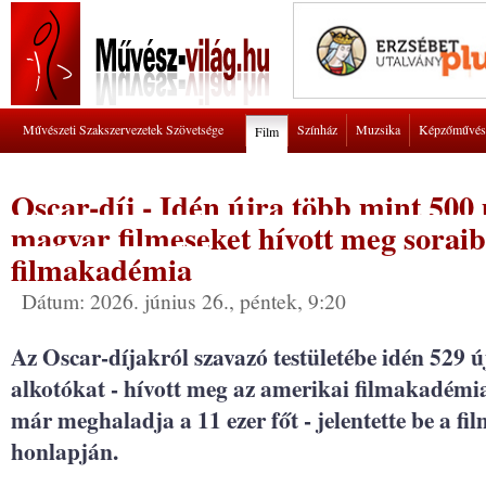
Művészeti Szakszervezetek Szövetsége
Színház
Muzsika
Képzőművés
Film
Oscar-díj - Idén újra több mint 500 
magyar filmeseket hívott meg sorai
filmakadémia
Dátum: 2026. június 26., péntek, 9:20
Az Oscar-díjakról szavazó testületébe idén 529 
alkotókat - hívott meg az amerikai filmakadémia
már meghaladja a 11 ezer főt - jelentette be a fil
honlapján.