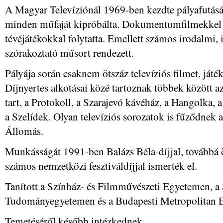
A Magyar Televíziónál 1969-ben kezdte pályafutását.
minden műfaját kipróbálta. Dokumentumfilmekkel k
tévéjátékokkal folytatta. Emellett számos irodalmi, i
szórakoztató műsort rendezett.
Pályája során csaknem ötszáz televíziós filmet, játék
Díjnyertes alkotásai közé tartoznak többek között 
tart, a Protokoll, a Szarajevó kávéház, a Hangolka, a
a Szelídek. Olyan televíziós sorozatok is fűződnek a
Állomás.
Munkásságát 1991-ben Balázs Béla-díjjal, továbbá ö
számos nemzetközi fesztiváldíjjal ismerték el.
Tanított a Színház- és Filmművészeti Egyetemen, a
Tudományegyetemen és a Budapesti Metropolitan E
Temetéséről később intézkednek.