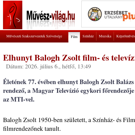
Művészeti Szakszervezetek Szövetsége
Színház
Muzsika
Képzőművés
Film
Elhunyt Balogh Zsolt film- és televí
Dátum: 2026. július 6., hétfő, 13:49
Életének 77. évében elhunyt Balogh Zsolt Balázs B
rendező, a Magyar Televízió egykori főrendezője 
az MTI-vel.
Balogh Zsolt 1950-ben született, a Színház- és Fil
filmrendezőnek tanult.