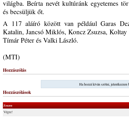
világba. Beírta nevét kultúránk egyetemes tört
és becsüljük őt.
A 117 aláíró között van például Garas D
Katalin, Jancsó Miklós, Koncz Zsuzsa, Koltay 
Tímár Péter és Valki László.
(MTI)
Hozzászólás
Ha hozzá kíván szólni, jelentkezzen 
Hozzászólások
Zsuzsu
Végre!