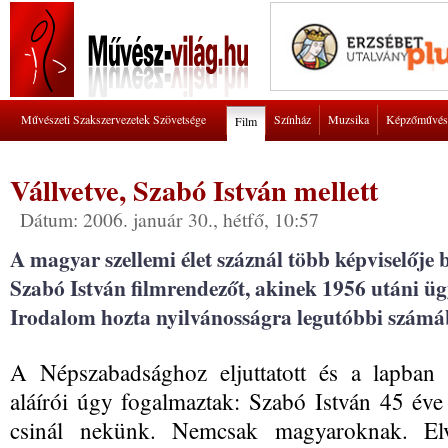
Művészeti Szakszervezetek Szövetsége
Színház
Muzsika
Képzőművés
Film
Vállvetve, Szabó István mellett
Dátum: 2006. január 30., hétfő, 10:57
A magyar szellemi élet száznál több képviselője 
Szabó István filmrendezőt, akinek 1956 utáni ügy
Irodalom hozta nyilvánosságra legutóbbi számá
A Népszabadsághoz eljuttatott és a lapban 
aláírói úgy fogalmaztak: Szabó István 45 éve
csinál nekünk. Nemcsak magyaroknak. Elv