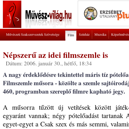
Művészeti Szakszervezetek Szövetsége
Színház
Muzsika
Képzőművés
Film
Népszerű az idei filmszemle is
Dátum: 2006. január 30., hétfő, 18:34
A nagy érdeklődésre tekintettel máris tíz pótelő
Filmszemle műsora - közölte a szemle sajtóirod
460, programban szereplő filmre kapható jegy.
A műsorra tűzött új vetítések között játék-,
egyaránt vannak; négy pótelőadást tartanak
egyet-egyet a Csak szex és más semmi, valami