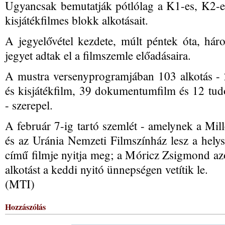
Ugyancsak bemutatják pótlólag a K1-es, K2-es
kisjátékfilmes blokk alkotásait.
A jegyelővétel kezdete, múlt péntek óta, hár
jegyet adtak el a filmszemle előadásaira.
A mustra versenyprogramjában 103 alkotás - 2
és kisjátékfilm, 39 dokumentumfilm és 12 tud
- szerepel.
A február 7-ig tartó szemlét - amelynek a Mi
és az Uránia Nemzeti Filmszínház lesz a hely
című filmje nyitja meg; a Móricz Zsigmond az
alkotást a keddi nyitó ünnepségen vetítik le.
(MTI)
Hozzászólás