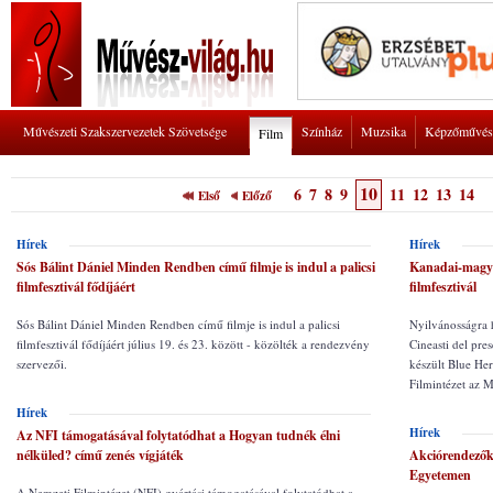
Művészeti Szakszervezetek Szövetsége
Színház
Muzsika
Képzőművés
Film
10
6
7
8
9
11
12
13
14
Első
Előző
Hírek
Hírek
Sós Bálint Dániel Minden Rendben című filmje is indul a palicsi
Kanadai-magya
filmfesztivál fődíjáért
filmfesztivál
Sós Bálint Dániel Minden Rendben című filmje is indul a palicsi
Nyilvánosságra 
filmfesztivál fődíjáért július 19. és 23. között - közölték a rendezvény
Cineasti del pr
szervezői.
készült Blue Her
Filmintézet az M
Hírek
Hírek
Az NFI támogatásával folytatódhat a Hogyan tudnék élni
nélküled? című zenés vígjáték
Akciórendezők
Egyetemen
A Nemzeti Filmintézet (NFI) gyártási támogatásával folytatódhat a