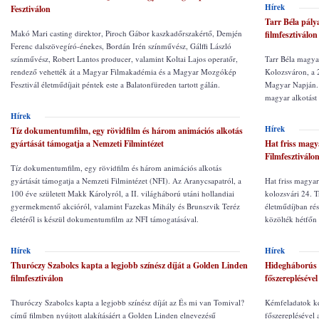
Hírek
Fesztiválon
Tarr Béla pálya
Makó Mari casting direktor, Piroch Gábor kaszkadőrszakértő, Demjén
filmfesztiválon
Ferenc dalszövegíró-énekes, Bordán Irén színművész, Gálffi László
színművész, Robert Lantos producer, valamint Koltai Lajos operatőr,
Tarr Béla magyar
rendező vehették át a Magyar Filmakadémia és a Magyar Mozgókép
Kolozsváron, a 
Fesztivál életműdíjait péntek este a Balatonfüreden tartott gálán.
Magyar Napján. A
magyar alkotást 
Hírek
Hírek
Tíz dokumentumfilm, egy rövidfilm és három animációs alkotás
gyártását támogatja a Nemzeti Filmintézet
Hat friss magy
Filmfesztiválo
Tíz dokumentumfilm, egy rövidfilm és három animációs alkotás
gyártását támogatja a Nemzeti Filmintézet (NFI). Az Aranycsapatról, a
Hat friss magyar 
100 éve született Makk Károlyról, a II. világháború utáni hollandiai
kolozsvári 24. T
gyermekmentő akcióról, valamint Fazekas Mihály és Brunszvik Teréz
életműdíjban rés
életéről is készül dokumentumfilm az NFI támogatásával.
közölték hétfőn
Hírek
Hírek
Thuróczy Szabolcs kapta a legjobb színész díját a Golden Linden
Hidegháborús 
filmfesztiválon
főszereplésével
Thuróczy Szabolcs kapta a legjobb színész díját az És mi van Tomival?
Kémfeladatok k
című filmben nyújtott alakításáért a Golden Linden elnevezésű
főszereplésével