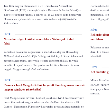
Tarr Béla magyar filmrendező a 24. Transilvania Nemzetközi
Harminchét alko
Filmfesztivál (TIFF) díszmeghívottja, a Kossuth- és Balázs Béla-díjas
őrző, az operatő
alkotó életműdíjat vehet át a június 13. és 22. között zajló kolozsvári
filmfesztivál k
filmszemlén - jelentették be a szervezők kedden sajtótájékoztatón
fesztiváligazgat
Kolozsváron.
Hírek
Hírek
Rekordot dönt
November végén kerülhet a mozikba a Sárkányok Kabul
mozikban
felett
Rekordot döntöt
Várhatóan november végén kerül a mozikba a Magyar Honvédség
derül ki a bukar
2021-es kabuli mentőakcióját feldolgozó Sárkányok Kabul felett című
adataiból.
háborús akciódráma, amelynek jelenleg az utómunkálatai folynak -
mondta el Lajos Tamás, a film producere hétfőn a Kossuth rádió Jó
Hírek
reggelt, Magyarország! című műsorában.
Két mozifilm g
Hírek
Mónus József h
és Nagy Viktor 
Cannes - Josef Mengele életéről forgatott filmet egy orosz rendező
támogatja a Nemz
magyar színészek részvételével
szerdán.
Josef Mengele náci orvosról készített játékfilmet Kirill Szerebrennyikov
orosz filmrendező magyar színészek részvételével. Az alkotást a 78.
Cannes-i Nemzetközi Filmfesztivál hivatalos programjában mutatták be.