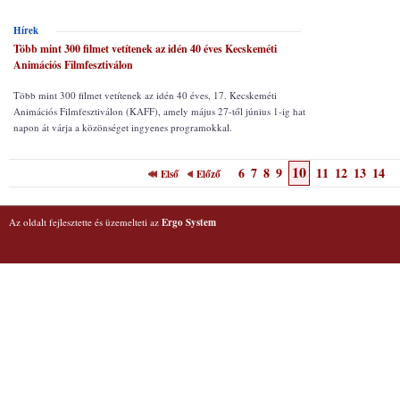
Hírek
Több mint 300 filmet vetítenek az idén 40 éves Kecskeméti
Animációs Filmfesztiválon
Több mint 300 filmet vetítenek az idén 40 éves, 17. Kecskeméti
Animációs Filmfesztiválon (KAFF), amely május 27-től június 1-ig hat
napon át várja a közönséget ingyenes programokkal.
10
6
7
8
9
11
12
13
14
Első
Előző
Az oldalt fejlesztette és üzemelteti az
Ergo System