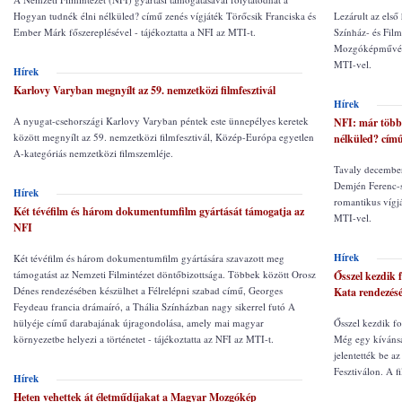
Hogyan tudnék élni nélküled? című zenés vígjáték Törőcsik Franciska és
Lezárult az első
Ember Márk főszereplésével - tájékoztatta a NFI az MTI-t.
Színház- és Fi
Mozgóképművésze
MTI-vel.
Hírek
Karlovy Varyban megnyílt az 59. nemzetközi filmfesztivál
Hírek
A nyugat-csehországi Karlovy Varyban péntek este ünnepélyes keretek
NFI: már több 
között megnyílt az 59. nemzetközi filmfesztivál, Közép-Európa egyetlen
nélküled? című
A-kategóriás nemzetközi filmszemléje.
Tavaly december
Demjén Ferenc-s
Hírek
romantikus vígjá
Két tévéfilm és három dokumentumfilm gyártását támogatja az
MTI-vel.
NFI
Hírek
Két tévéfilm és három dokumentumfilm gyártására szavazott meg
támogatást az Nemzeti Filmintézet döntőbizottsága. Többek között Orosz
Ősszel kezdik 
Dénes rendezésében készülhet a Félrelépni szabad című, Georges
Kata rendezés
Feydeau francia drámaíró, a Thália Színházban nagy sikerrel futó A
hülyéje című darabajának újragondolása, amely mai magyar
Ősszel kezdik fo
környezetbe helyezi a történetet - tájékoztatta az NFI az MTI-t.
Még egy kívánsá
jelentették be 
Fesztiválon. A f
Hírek
Heten vehettek át életműdíjakat a Magyar Mozgókép