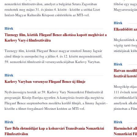
nemzetközi filmfesztiválon, amelyet a bulgáriai Sztara Zagorában
főhőse egy nagy
rendeztek meg május 31. és június 4. között - közölte a szófiai Liszt
Magyarországán
Intézet-Magyar Kulturális Központ csütörtökön az MTI-vel.
Hírek
Hírek
Elkezdődött az
Tizenegy film, köztük Fliegauf Bence alkotása kapott meghívást a
Megkezdődtek az
Karlovy Vary-i filmfesztiválra
végéig tartó for
Tizenegy film, köztük Fliegauf Bence magyar rendező Jimmy Jaguár
stúdiójának kült
című filmje is szerepelni fog a július 4. és 12. között megrendezendő,
59. nemzetközi filmfesztivál versenyszekciójában Karlovy Varyban.
Hírek
Hatvan mozifil
Hírek
fesztivál keret
Karlovy Varyban versenyez Fliegauf Bence új filmje
Mozgókép-díjas 
Nyilvánosságra hozták az 59. Karlovy Vary Nemzetközi Filmfesztivál
111 évének term
programját: Közép-Európa egyetlen A-kategóriás fesztiválja meghívta
rövidfilmekkel k
Fliegauf Bence szeptemberben mozikba kerülő filmjét, a Jimmy Jaguárt -
amelynek alkalm
közölte a filmet forgalmazó Mozinet kedden az MTI-vel.
júniusban a Film
Hírek
Hírek
Tarr Béla életműdíjat kap a kolozsvári Transilvania Nemzetközi
Harminchét alk
Filmfesztiválon
Nemzetközi Fi