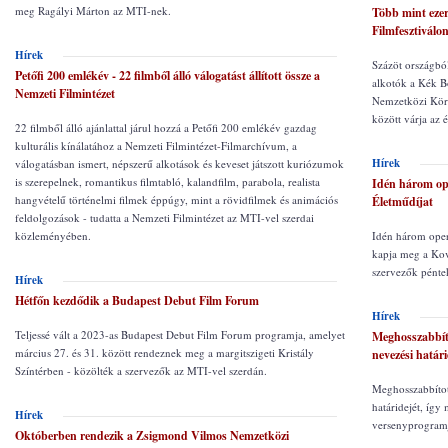
meg Ragályi Márton az MTI-nek.
Több mint ezer
Filmfesztiválo
Hírek
Százöt országból
Petőfi 200 emlékév - 22 filmből álló válogatást állított össze a
alkotók a Kék B
Nemzeti Filmintézet
Nemzetközi Körn
között várja az 
22 filmből álló ajánlattal járul hozzá a Petőfi 200 emlékév gazdag
kulturális kínálatához a Nemzeti Filmintézet-Filmarchívum, a
Hírek
válogatásban ismert, népszerű alkotások és keveset játszott kuriózumok
is szerepelnek, romantikus filmtabló, kalandfilm, parabola, realista
Idén három op
hangvételű történelmi filmek éppúgy, mint a rövidfilmek és animációs
Életműdíjat
feldolgozások - tudatta a Nemzeti Filmintézet az MTI-vel szerdai
közleményében.
Idén három oper
kapja meg a Kov
szervezők pénte
Hírek
Hétfőn kezdődik a Budapest Debut Film Forum
Hírek
Teljessé vált a 2023-as Budapest Debut Film Forum programja, amelyet
Meghosszabbíto
március 27. és 31. között rendeznek meg a margitszigeti Kristály
nevezési határi
Színtérben - közölték a szervezők az MTI-vel szerdán.
Meghosszabbítot
határidejét, így
Hírek
versenyprogramj
Októberben rendezik a Zsigmond Vilmos Nemzetközi