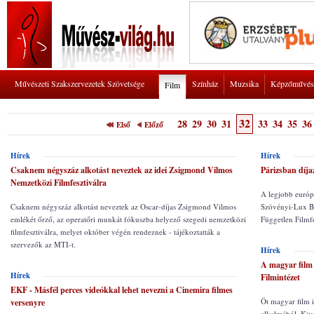
Művészeti Szakszervezetek Szövetsége
Színház
Muzsika
Képzőművés
Film
32
28
29
30
31
33
34
35
36
Első
Előző
Hírek
Hírek
Csaknem négyszáz alkotást neveztek az idei Zsigmond Vilmos
Párizsban díja
Nemzetközi Filmfesztiválra
A legjobb európa
Csaknem négyszáz alkotást neveztek az Oscar-díjas Zsigmond Vilmos
Szövényi-Lux Ba
emlékét őrző, az operatőri munkát fókuszba helyező szegedi nemzetközi
Független Filmf
filmfesztiválra, melyet október végén rendeznek - tájékoztatták a
szervezők az MTI-t.
Hírek
A magyar film 
Hírek
Filmintézet
EKF - Másfél perces videókkal lehet nevezni a Cinemira filmes
Öt magyar film 
versenyre
alkalmából. Kivá