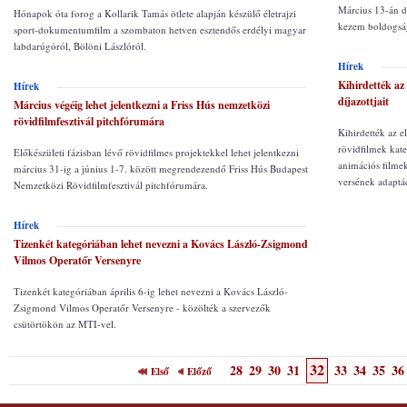
Március 13-án de
Hónapok óta forog a Kollarik Tamás ötlete alapján készülő életrajzi
kezem boldogság
sport-dokumentumfilm a szombaton hetven esztendős erdélyi magyar
labdarúgóról, Bölöni Lászlóról.
Hírek
Kihirdették az
Hírek
díjazottjait
Március végéig lehet jelentkezni a Friss Hús nemzetközi
rövidfilmfesztivál pitchfórumára
Kihirdették az e
rövidfilmek kat
Előkészületi fázisban lévő rövidfilmes projektekkel lehet jelentkezni
animációs filme
március 31-ig a június 1-7. között megrendezendő Friss Hús Budapest
versének adaptác
Nemzetközi Rövidfilmfesztivál pitchfórumára.
Hírek
Tizenkét kategóriában lehet nevezni a Kovács László-Zsigmond
Vilmos Operatőr Versenyre
Tizenkét kategóriában április 6-ig lehet nevezni a Kovács László-
Zsigmond Vilmos Operatőr Versenyre - közölték a szervezők
csütörtökön az MTI-vel.
32
28
29
30
31
33
34
35
36
Első
Előző