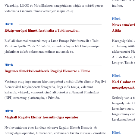
Videoklip, LEGO és MobilBalaton kategóriában várják a másfél perces
indított.
videókat a Cinemira filmes versenyre május 26-ig.
Hírek
Hírek
Neves színésze
Közép-európai filmek fesztiválja a Toldi moziban
Attila
Első alkalommal rendezik meg a Little Europe Filmfesztivált a Toldi
Hazugságokkal és
Moziban április 25. és 27. között, a rendezvényen hét közép-európai
el Hartung Atti
játékfilmet és két dokumentumfilmet mutatnak be.
ráckeresztúri P
Alföldi Róbert,
Lengyel Tamás s
Hírek
Ingyenes filmekkel emlékezik Ragályi Elemérre a Filmio
Hírek
Vasárnap estig ingyenesen lehet megnézni a csütörtökön elhunyt Ragályi
Káel Csaba: sz
Elemér által fényképezett Fotográfia, Régi idők focija, valamint
mozgóképsza
Szirmok, virágok, koszorúk című alkotásokat a Nemzeti Filmintézet
(NFI) streaming platformján, a Filmión.
Szükség van a f
hangsúlyozta Káe
kormánybiztos, 
Hírek
forgatókönyvírói
Meghalt Ragályi Elemér Kossuth-díjas operatőr
kerekasztalbesz
Nyolcvanhárom éves korában elhunyt Ragályi Elemér Kossuth- és
Hírek
Emmy-díjas operatőr, filmrendező, érdemes és kiváló művész - erősítette