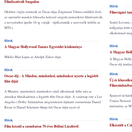
Filmfesztivált Szegeden
Hírek
Október végén rendezik az Oscar-díjas Zsigmond Vilmos emlékét őrző,
Filmvágást tan
az operatőri munkát fókuszba helyező szegedi nemzetközi filmfesztivált,
a nevezéseket április 16-ig várják - tájékoztatták a szervezők hétfőn az
Szabó Levente, 
MTI-t.
hallgatója több 
alkalommal megr
Hírek
Hírek
A Magyar Hollywood Tanács Egyesület közleménye
A Magyar Holl
Miklós Mari kapta az Adolph Zukor díjat.
A Magyar Holly
Oscar-díj átadásá
Hírek
Hírek
Oscar-díj - A Minden, mindenhol, mindenkor nyerte a legjobb
Új és klasszik
film díját
Filmszínházba
A Minden, mindenhol, mindenkor című alkotásnak ítélte oda az
Spanyol távlatok
amerikai filmakadémia a legjobb film Oscar-díját. A vasárnap este a Los
Uránia Nemzeti F
Angeles-i Dolby Színházban megrendezett díjátadó ceremónián Daniel
intézmény az MT
Kwan és Daniel Scheinert filmje hét Oscar-díjat nyert el.
Hírek
Hírek
Elkészült a Cz
Film készül a szombaton 70 éves Bölöni Lászlóról