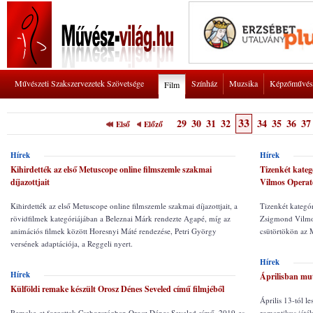
Művészeti Szakszervezetek Szövetsége
Színház
Muzsika
Képzőművés
Film
33
29
30
31
32
34
35
36
37
Első
Előző
Hírek
Hírek
Kihirdették az első Metuscope online filmszemle szakmai
Tizenkét kateg
díjazottjait
Vilmos Operat
Kihirdették az első Metuscope online filmszemle szakmai díjazottjait, a
Tizenkét kategór
rövidfilmek kategóriájában a Beleznai Márk rendezte Agapé, míg az
Zsigmond Vilmos
animációs filmek között Horesnyi Máté rendezése, Petri György
csütörtökön az 
versének adaptációja, a Reggeli nyert.
Hírek
Hírek
Áprilisban mut
Külföldi remake készült Orosz Dénes Seveled című filmjéből
Április 13-tól l
Remake-et forgattak Csehországban Orosz Dénes Seveled című, 2019-es
romantikus játé