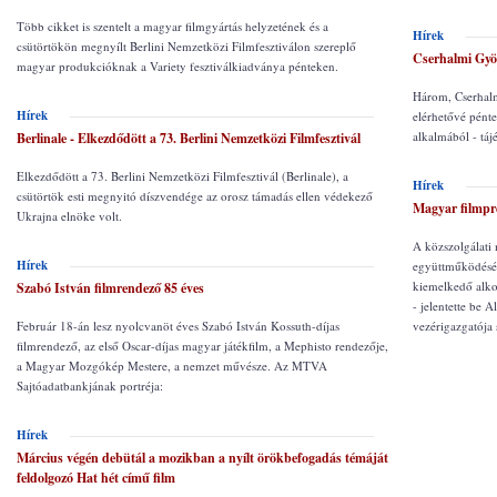
Több cikket is szentelt a magyar filmgyártás helyzetének és a
Hírek
csütörtökön megnyílt Berlini Nemzetközi Filmfesztiválon szereplő
Cserhalmi Györ
magyar produkcióknak a Variety fesztiválkiadványa pénteken.
Három, Cserhalm
Hírek
elérhetővé pénte
alkalmából - táj
Berlinale - Elkezdődött a 73. Berlini Nemzetközi Filmfesztivál
Elkezdődött a 73. Berlini Nemzetközi Filmfesztivál (Berlinale), a
Hírek
csütörtök esti megnyitó díszvendége az orosz támadás ellen védekező
Magyar filmpr
Ukrajna elnöke volt.
A közszolgálati 
Hírek
együttműködésé
kiemelkedő alkot
Szabó István filmrendező 85 éves
- jelentette be 
Február 18-án lesz nyolcvanöt éves Szabó István Kossuth-díjas
vezérigazgatója
filmrendező, az első Oscar-díjas magyar játékfilm, a Mephisto rendezője,
a Magyar Mozgókép Mestere, a nemzet művésze. Az MTVA
Sajtóadatbankjának portréja:
Hírek
Március végén debütál a mozikban a nyílt örökbefogadás témáját
feldolgozó Hat hét című film