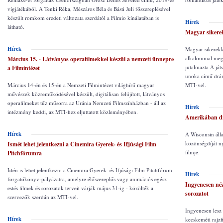
vígjátékából. A Tenki Réka, Mészáros Béla és Básti Juli főszereplésével
készült romkom eredeti változata szerdától a Filmio kínálatában is
Hírek
látható.
Magyar sikerek
Hírek
Magyar sikerekke
alkalommal megre
Március 15. - Látványos operafilmekkel készül a nemzeti ünnepre
jutalmazta A ját
a Filmintézet
unoka című drám
Március 14-én és 15-én a Nemzeti Filmintézet világhírű magyar
MTI-vel.
művészek közreműködésével készült, digitálisan felújított, látványos
operafilmeket tűz műsorra az Uránia Nemzeti Filmszínházban - áll az
Hírek
intézmény keddi, az MTI-hez eljuttatott közleményében.
Amerikában dí
Hírek
A Wisconsin áll
közönségdíját n
Ismét lehet jelentkezni a Cinemira Gyerek- és Ifjúsági Film
filmje.
Pitchfórumra
Idén is lehet jelentkezni a Cinemira Gyerek- és Ifjúsági Film Pitchfórum
Hírek
forgatókönyv-pályázatra, amelyre élőszereplős vagy animációs egész
Ingyenesen néz
estés filmek és sorozatok terveit várják május 31-ig - közölték a
sorozatot
szervezők szerdán az MTI-vel.
Ingyenesen lesz
Hírek
kecskeméti rajzf