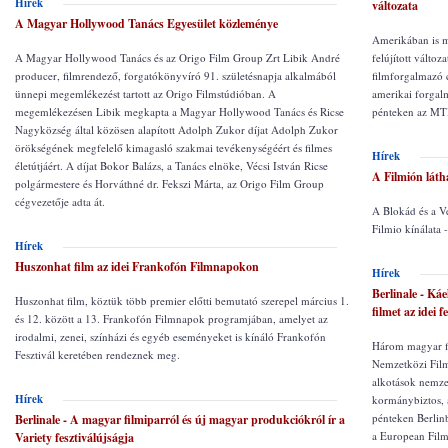
Hírek
változata
A Magyar Hollywood Tanács Egyesület közleménye
Amerikában is m
A Magyar Hollywood Tanács és az Origo Film Group Zrt Libik André
felújított válto
producer, filmrendező, forgatókönyvíró 91. születésnapja alkalmából
filmforgalmazó c
ünnepi megemlékezést tartott az Origo Filmstúdióban. A
amerikai forgalm
megemlékezésen Libik megkapta a Magyar Hollywood Tanács és Ricse
pénteken az MTI
Nagyközség által közösen alapított Adolph Zukor díjat Adolph Zukor
örökségének megfelelő kimagasló szakmai tevékenységéért és filmes
Hírek
életútjáért. A díjat Bokor Balázs, a Tanács elnöke, Vécsi István Ricse
A Filmión láth
polgármestere és Horváthné dr. Fekszi Márta, az Origo Film Group
cégvezetője adta át.
A Blokád és a Ve
Filmio kínálata 
Hírek
Huszonhat film az idei Frankofón Filmnapokon
Hírek
Berlinale - Ká
Huszonhat film, köztük több premier előtti bemutató szerepel március 1.
filmet az idei f
és 12. között a 13. Frankofón Filmnapok programjában, amelyet az
irodalmi, zenei, színházi és egyéb eseményeket is kínáló Frankofón
Három magyar fi
Fesztivál keretében rendeznek meg.
Nemzetközi Filmf
alkotások nemzet
Hírek
kormánybiztos, 
pénteken Berlin
Berlinale - A magyar filmiparról és új magyar produkciókról ír a
a European Film
Variety fesztiválújságja