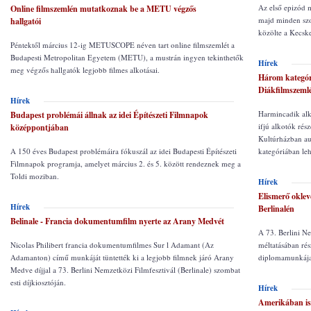
Az első epizód m
Online filmszemlén mutatkoznak be a METU végzős
majd minden szo
hallgatói
közölte a Kecsk
Péntektől március 12-ig METUSCOPE néven tart online filmszemlét a
Budapesti Metropolitan Egyetem (METU), a mustrán ingyen tekinthetők
Hírek
meg végzős hallgatók legjobb filmes alkotásai.
Három kategór
Diákfilmszeml
Hírek
Harmincadik alk
Budapest problémái állnak az idei Építészeti Filmnapok
ifjú alkotók rés
középpontjában
Kultúrházban au
A 150 éves Budapest problémáira fókuszál az idei Budapesti Építészeti
kategóriában leh
Filmnapok programja, amelyet március 2. és 5. között rendeznek meg a
Toldi moziban.
Hírek
Elismerő oklev
Hírek
Berlinalén
Belinale - Francia dokumentumfilm nyerte az Arany Medvét
A 73. Berlini Ne
Nicolas Philibert francia dokumentumfilmes Sur l Adamant (Az
méltatásában ré
Adamanton) című munkáját tüntették ki a legjobb filmnek járó Arany
diplomamunkája,
Medve díjjal a 73. Berlini Nemzetközi Filmfesztivál (Berlinale) szombat
esti díjkiosztóján.
Hírek
Amerikában is 