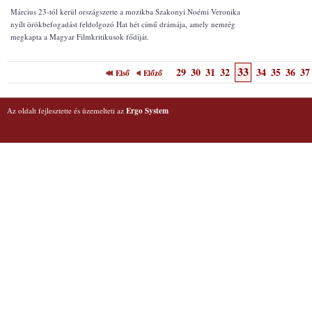
Március 23-tól kerül országszerte a mozikba Szakonyi Noémi Veronika
nyílt örökbefogadást feldolgozó Hat hét című drámája, amely nemrég
megkapta a Magyar Filmkritikusok fődíját.
33
29
30
31
32
34
35
36
37
Első
Előző
Az oldalt fejlesztette és üzemelteti az
Ergo System