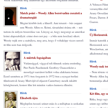
Vécék szakították meg állandóan egy akciófilm forgatását Indiában.
A Velencei Filmf
Hírek
versenyfilm első
Match point – Woody Allen borotvaélen cseszteti a
Arany Oroszláné
dramaturgiát
Frears, Darren 
Cuaron.
Megint később írok a filmről. Ami tetszett – bár cseppet
sem Woody Allen-es. Krimi, társadalmi dráma stb. – mit
Hírek
tudom én milyen besorolása van. Lényeg az, hogy megszegi az amerikai
Új Horizontok
krimi alapszabályát: crime does not pay – a bűn nem hoz(hat) sikert.
Woody tojik erre a szabályra, meg arra, hogy ő voltaképp vicces szerző:
Immár hatodik 
itt film noir-ban dolgozik.
Horizontok nevet
Wroclawban, am
Hírek
alkalommal megh
A miértek fogságában
Hírek
Vidámsággal, vággyal teli filmnek szánta eredetileg.
Woody-nak ter
Pier Paolo Pasolininek Geoffrey Chaucerként a
mosolygó narrátort kellett volna alakítania benne.
– Nem tértem vis
Ezzel szemben az 1971-ben forgatott és 1972-ben a nyugat-berlini
Woody Allen leg
filmfesztivál Arany Medvéjével díjazott Canterbury mesék inkább
bemutatója alk
kétségbeesett, komor film lett minden vaskos humora ellenére.
Hírek
Hírek
Két film, egy sz
Elisabeth újra
Ritka, hogy ugya
Meglepően hosszú szünet után és a műfajban is szokatlan
szinte egy időb
módon folytatása készül Shekhar Kapur sokszoros
hogy az alkotás