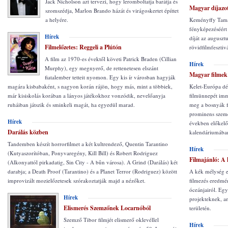
Jack Nicholson azt tervezi, hogy leromboltatja barátja és
Magyar díjazo
szomszédja, Marlon Brando házát és virágoskertet építtet
a helyére.
Keményffy Tamá
fényképezéséért 
Hírek
díját az auguszt
Filmelőzetes: Reggeli a Plútón
rövidfilmfesztiv
A film az 1970-es évektől követi Patrick Braden (Cillian
Hírek
Murphy), egy megnyerő, de rettenetesen elszánt
Magyar filmek
fiatalember tetteit nyomon. Egy kis ír városban hagyják
magára kisbabaként, s nagyon korán rájön, hogy más, mint a többiek,
Kelet-Európa dé
már kisiskolás korában a lányos játékokhoz vonzódik, nevelőanyja
filmünnepét im
ruháiban játszik és sminkeli magát, ha egyedül marad.
meg a bosnyák f
prominens személ
Hírek
években előkelő
Darálás közben
kalendáriumába
Tandemben készít horrorfilmet a két kultrendező, Quentin Tarantino
Hírek
(Kutyaszorítóban, Ponyvaregény, Kill Bill) és Robert Rodriguez
Filmajánló: A
(Alkonyattól pirkadatig, Sin City - A bûn városa). A Grind (Darálás) két
darabja; a Death Proof (Tarantino) és a Planet Terror (Rodriguez) között
A kék mélység e
improvizált mozielőzetesek szórakoztatják majd a nézőket.
filmezés eredmé
óceánjairól. Egy
Hírek
projekteknek, a
Elismerés Szemzőnek Locarnóból
területén.
Szemző Tibor filmjét elismerő oklevéllel
Hírek