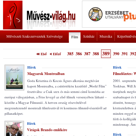
Művészeti Szakszervezetek Szövetsége
Színház
Muzsika
Képzőművés
Film
389
385
386
387
388
390
391
39
Első
Előző
Hírek
Hírek
Magyarok Montrealban
Filmelőzetes: 
Goda Krisztina és Kocsis Ágnes alkotása meghívást
2001. szeptembe
kapott Montrealba, a csütörtökön kezdődő „World Film”
Yorkban. Will J
fesztiválra: a Csak szex és más semmi című komédia az
tisztjének megfo
európai válogatásban, a Friss levegő az első filmek versenyében látható –
szabadnapot és 
közölte a Magyar Filmunió. A hetven ország részvételével
döntött, bemegy
megrendezendő montreali filmfesztivál öt kontinens filmművészetéről ad
köztiszteletben 
pillanatképet.
minden reggel má
férfi és kollégá
Hírek
mindennap. Ám e
Virágok Brando emlékére
Hírek