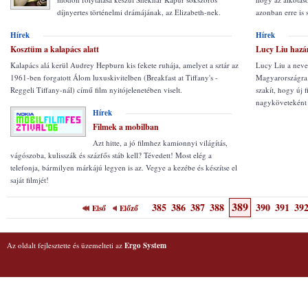
díjnyertes történelmi drámájának, az Elizabeth-nek.
azonban erre is 
Hírek
Hírek
Kosztüm a kalapács alatt
Lucy Liu hazá
Kalapács alá kerül Audrey Hepburn kis fekete ruhája, amelyet a sztár az
Lucy Liu a neve
1961-ben forgatott Álom luxuskivitelben (Breakfast at Tiffany's -
Magyarországra l
Reggeli Tiffany-nál) című film nyitójelenetében viselt.
szakít, hogy új 
nagyköveteként 
Hírek
Filmek a mobilban
Azt hitte, a jó filmhez kamionnyi világítás,
vágószoba, kulisszák és százfős stáb kell? Tévedett! Most elég a
telefonja, bármilyen márkájú legyen is az. Vegye a kezébe és készítse el
saját filmjét!
389
385
386
387
388
390
391
39
Első
Előző
Az oldalt fejlesztette és üzemelteti az
Ergo System