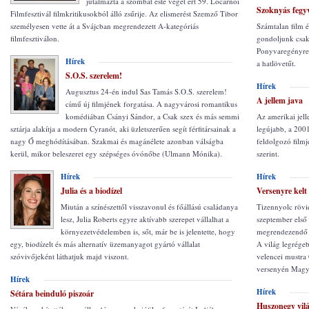
jutalmazta a szombat este véget ért 59. Locarnói
Szoknyás fegy
Filmfesztivál filmkritikusokból álló zsűrije. Az elismerést Szemző Tibor
személyesen vette át a Svájcban megrendezett A-kategóriás
Számtalan film é
filmfesztiválon.
gondoljunk csak 
Ponyvaregényre.
Hírek
a hatlövetűt.
S.O.S. szerelem!
Hírek
Augusztus 24-én indul Sas Tamás S.O.S. szerelem!
A jellem java
című új filmjének forgatása. A nagyvárosi romantikus
komédiában Csányi Sándor, a Csak szex és más semmi
Az amerikai jell
sztárja alakítja a modern Cyranót, aki üzletszerűen segít férfitársainak a
legújabb, a 200
nagy Ő meghódításában. Szakmai és magánélete azonban válságba
feldolgozó film
kerül, mikor beleszeret egy szépséges óvónőbe (Ulmann Mónika).
szerint.
Hírek
Hírek
Julia és a biodízel
Versenyre kelt
Miután a színészettől visszavonul és főállású családanya
Tizennyolc rövi
lesz, Julia Roberts egyre aktívabb szerepet vállalhat a
szeptember első
környezetvédelemben is, sőt, már be is jelentette, hogy
megrendezendő v
egy, biodízelt és más alternatív üzemanyagot gyártó vállalat
A világ legrégeb
szóvivőjeként láthatjuk majd viszont.
velencei mustra
versenyén Magya
Hírek
Hírek
Sétára beinduló piszoár
Huszonegy vil