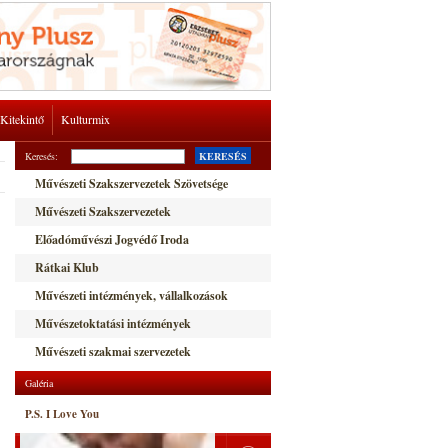
Kitekintő
Kulturmix
Keresés:
KERESÉS
Művészeti Szakszervezetek Szövetsége
Művészeti Szakszervezetek
Előadóművészi Jogvédő Iroda
Rátkai Klub
Művészeti intézmények, vállalkozások
Művészetoktatási intézmények
Művészeti szakmai szervezetek
Galéria
P.S. I Love You