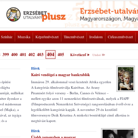
Színház
Muzsika
Képzőművészet
Táncművészet
Irodalom
Cirkuszművészet
404
8
399
400
401
402
403
405
Következő
Utolsó
Hírek
Kairó vendégei a magyar bankrablók
 építési
Immáron 29. alkalommal veszi kezdetét Afrika egyetlen
világba
A-kategóriás filmfesztiválja Kairóban. Az Arany
autóját, milliókat
Piramisért folyó verseny – Berlin, Cannes és Velence –
ember ilyenkor a
mellett egyike azon 11 nemzetközi filmfesztiválnak, melyek a FIAPF
Mivel máshonnan
(Filmproducerek Nemzetközi Szövetsége) rangsorolásában évről-évre a
el (Majka), a
legelőkelőbb kategóriát kapják. A november 29-én kezdődő
ával, az izgága
filmversenyre Deák Krisztina A miskolci boniésklájd című alkotása is
 és a
meghívást kapott.
Hírek
Újabb versenyben a magyar