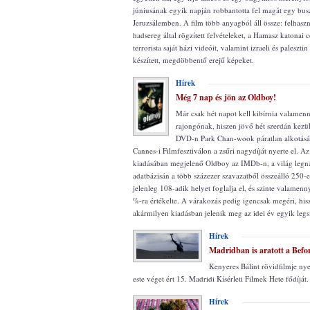
júniusának egyik napján robbantotta fel magát egy bus
Jeruzsálemben. A film több anyagból áll össze: felhaszná
hadsereg által rögzített felvételeket, a Hamasz katonai cé
terrorista saját házi videóit, valamint izraeli és palesztin
készített, megdöbbentő erejű képeket.
Hírek
Még 7 nap és jön az Oldboy!
Már csak hét napot kell kibírnia valamen
rajongónak, hiszen jövő hét szerdán kezü
DVD-n Park Chan-wook páratlan alkotásá
Cannes-i Filmfesztiválon a zsűri nagydíját nyerte el. 
kiadásában megjelenő Oldboy az IMDb-n, a világ legn
adatbázisán a több százezer szavazatből összeálló 250-e
jelenleg 108-adik helyet foglalja el, és szinte valamenn
%-ra értékelte. A várakozás pedig igencsak megéri, hi
akármilyen kiadásban jelenik meg az idei év egyik legs
Hírek
Madridban is aratott a Bef
Kenyeres Bálint rövidfilmje nye
este véget ért 15. Madridi Kísérleti Filmek Hete fődíját.
Hírek