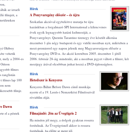
zon,
Hírek
lták az izraeli
A Ponyvaregény először – és újra
lú filmjeit, a
 területeken
Szokatlan akcióval egybekötve mutatja be újra
hazánkban a forgalmazó SPI International a kilencvenes
évek egyik legnagyobb hatású kultmoziját, a
Ponyvaregényt. Quentin Tarantino tizenegy éve készült alkotása
december 1-jén négy budapesti és egy vidéki moziban nyit, miközben a
nyi Oldboy
mozi-premierrel egy napon jelenik meg Magyarországon először a
kbe vehetik
Ponyvaregény DVD-n. Az akció keretében 2005. december 1-jétől
t, mely a 2004-es
2006. február 28-áig mindenki, aki a moziban jegyet váltott a filmre, két
Az Odeon
mozijegy árával olcsóbban juthat hozzá a DVD-újdonsághoz.
agyobb filmes
Hírek
s ranglistán
Hetedszer is Kenyeres
yi filmes lap 100
szen nem
Kenyeres Bálint Before Dawn című munkája
ikeresebb filmje.
nyerte el a 19. Leeds-i Nemzetközi Filmfeszivál
rövidfilm díját.
ore Dawn
Hírek
Filmajánló: Jön az Üvegtigris 2
rte el a péntek
Ha minden jól megy, a dolgok gyakran rosszra
fordulnak. Az Üvegtigrisnél akkor is rosszra
fordulnak, ha előtte se ment jól.