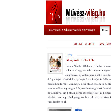
Művészeti Szakszervezetek Szövetsége
Film
397
39
Első
Előző
Hírek
Filmajánló: Szőke kóla
Lerner Nándor (Beleznay Endre, sikeres
vállalkozó egy számára teljesen idegen 
csöppenve, egyetlen perc alatt elveszíti 
érő papírjait, ráadásként gyönyörű barátnőjét is. Más 
barátaihoz fordul. Csakhogy neki olyan sosem volt. 
nem remélhet segítséget, kényszerbarátságot köt Verébb
nótás kedvű, ám botfülű roma autószerelővel és két társ
Ricsivel, no meg a hallgatag Robival, aki csak a nőknek
verekedésnek él.
Hírek