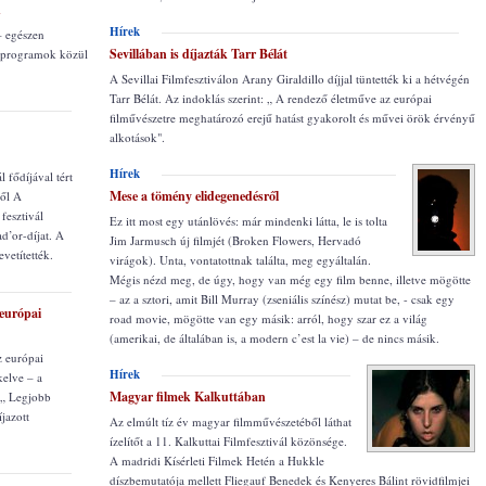
n
Hírek
– egészen
Sevillában is díjazták Tarr Bélát
 programok közül
A Sevillai Filmfesztiválon Arany Giraldillo díjjal tüntették ki a hétvégén
Tarr Bélát. Az indoklás szerint: „ A rendező életműve az európai
filművészetre meghatározó erejű hatást gyakorolt és művei örök érvényű
alkotások".
Hírek
 fődíjával tért
Mese a tömény elidegenedésről
ből A
fesztivál
Ez itt most egy utánlövés: már mindenki látta, le is tolta
d’or-díjat. A
Jim Jarmusch új filmjét (Broken Flowers, Hervadó
vetítették.
virágok). Unta, vontatottnak találta, meg egyáltalán.
Mégis nézd meg, de úgy, hogy van még egy film benne, illetve mögötte
– az a sztori, amit Bill Murray (zseniális színész) mutat be, - csak egy
 európai
road movie, mögötte van egy másik: arról, hogy szar ez a világ
(amerikai, de általában is, a modern c’est la vie) – de nincs másik.
z európai
Hírek
elve – a
Magyar filmek Kalkuttában
 „ Legjobb
jazott
Az elmúlt tíz év magyar filmművészetéből láthat
ízelítőt a 11. Kalkuttai Filmfesztivál közönsége.
A madridi Kísérleti Filmek Hetén a Hukkle
díszbemutatója mellett Fliegauf Benedek és Kenyeres Bálint rövidfilmjei