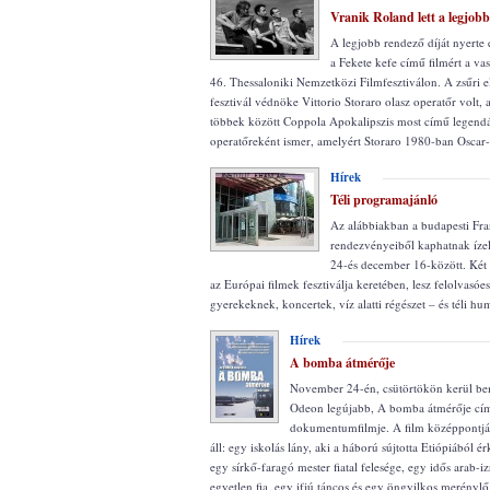
Vranik Roland lett a legjob
A legjobb rendező díját nyerte
a Fekete kefe című filmért a va
46. Thessaloniki Nemzetközi Filmfesztiválon. A zsűri e
fesztivál védnöke Vittorio Storaro olasz operatőr volt, 
többek között Coppola Apokalipszis most című legendá
operatőreként ismer, amelyért Storaro 1980-ban Oscar-dí
Hírek
Téli programajánló
Az alábbiakban a budapesti Fra
rendezvényeiből kaphatnak íze
24-és december 16-között. Két 
az Európai filmek fesztiválja keretében, lesz felolvasóest
gyerekeknek, koncertek, víz alatti régészet – és téli hu
Hírek
A bomba átmérője
November 24-én, csütörtökön kerül be
Odeon legújabb, A bomba átmérője cí
dokumentumfilmje. A film középpontjá
áll: egy iskolás lány, aki a háború sújtotta Etiópiából ér
egy sírkő-faragó mester fiatal felesége, egy idős arab-i
egyetlen fia, egy ifjú táncos és egy öngyilkos merénylő