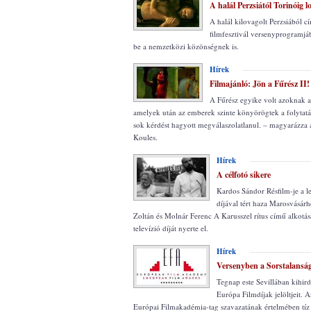
A halál Perzsiától Torinóig l
A halál kilovagolt Perzsiából cí
filmfesztivál versenyprogramj
be a nemzetközi közönségnek is.
Hírek
Filmajánló: Jön a Fűrész II!
A Fűrész egyike volt azoknak a
amelyek után az emberek szinte könyörögtek a folytatás
sok kérdést hagyott megválaszolatlanul. – magyarázza
Koules.
Hírek
A célfotó sikere
Kardos Sándor Résfilm-je a l
díjával tért haza Marosvásárh
Zoltán és Molnár Ferenc A Karusszel rítus című alkot
televízió díját nyerte el.
Hírek
Versenyben a Sorstalansá
Tegnap este Sevillában kihir
Európa Filmdíjak jelöltjeit. A
Európai Filmakadémia-tag szavazatának értelmében tíz