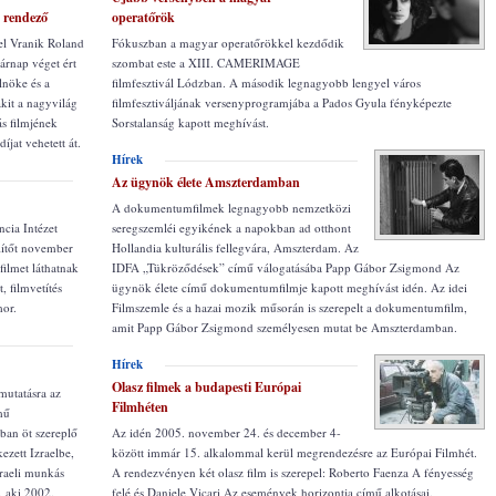
b rendező
operatőrök
 el Vranik Roland
Fókuszban a magyar operatőrökkel kezdődik
sárnap véget ért
szombat este a XIII. CAMERIMAGE
lnöke és a
filmfesztivál Lódzban. A második legnagyobb lengyel város
akit a nagyvilág
filmfesztiváljának versenyprogramjába a Pados Gyula fényképezte
s filmjének
Sorstalanság kapott meghívást.
jat vehetett át.
Hírek
Az ügynök élete Amszterdamban
A dokumentumfilmek legnagyobb nemzetközi
ncia Intézet
seregszemléi egyikének a napokban ad otthont
lítőt november
Hollandia kulturális fellegvára, Amszterdam. Az
filmet láthatnak
IDFA „Tükröződések” című válogatásába Papp Gábor Zsigmond Az
, filmvetítés
ügynök élete című dokumentumfilmje kapott meghívást idén. Az idei
mor.
Filmszemle és a hazai mozik műsorán is szerepelt a dokumentumfilm,
amit Papp Gábor Zsigmond személyesen mutat be Amszterdamban.
Hírek
Olasz filmek a budapesti Európai
mutatásra az
Filmhéten
mű
ban öt szereplő
Az idén 2005. november 24. és december 4-
kezett Izraelbe,
között immár 15. alkalommal kerül megrendezésre az Európai Filmhét.
zraeli munkás
A rendezvényen két olasz film is szerepel: Roberto Faenza A fényesség
, aki 2002.
felé és Daniele Vicari Az események horizontja című alkotásai.