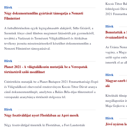
Kocsis Tibor Bal
Hírek
feldolgozó Dávi
Négy dokumentumfilm gyártását támogatja a Nemzeti
2021 Fenntartha
Filmintézet
Hírek
A futballtörténelem egyik legizgalmasabb alakjáról, Siflis Gézáról, a
Bemutatták a 1
Szemünk fénye című filmben megismert látássérült pár gyermekéről,
évszázadáról sz
továbbá a Vadászati és Természeti Világkiállításról és Afrikában
tevékeny jezsuita misszionáriusokról készülhet dokumentumfilm a
Az Uránia Nemze
Nemzeti Filmintézet támogatásával.
vagány, a Magya
szóló egész esté
Hírek
ismerték el az al
Planet 2021 - A világtalálkozón mutatják be a Verespatak
történetéről szóló mozifilmet
Hírek
Magyar-szerb f
Csütörtökön mutatják be a Planet Budapest 2021 Fenntarthatósági Expó
alá
és Világtalálkozó elnevezésű rendezvényen Kocsis Tibor Dávid aranya
című dokumentumfilmjét, amelyben a Balázs Béla-díjas filmrendező a
Kétoldalú filmip
verespataki aranybánya történetét dolgozza fel.
megállapodást ír
Maja Gojkovic s
Hírek
Négy fesztiváldíjat nyert Floridában az Apró mesék
Hírek
Jövő nyáron k
Négy fesztiváldíjjal tüntették ki Floridában, a Fort Lauderdale