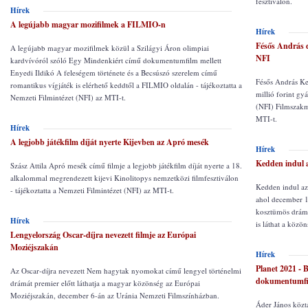
fesztiválon.
Hírek
A legújabb magyar mozifilmek a FILMIO-n
Hírek
Fésős András 
A legújabb magyar mozifilmek közül a Szilágyi Áron olimpiai
NFI
kardvívóról szóló Egy Mindenkiért című dokumentumfilm mellett
Enyedi Ildikó A feleségem története és a Becsúszó szerelem című
Fésős András Kel
romantikus vígjáték is elérhető keddtől a FILMIO oldalán - tájékoztatta a
millió forint gy
Nemzeti Filmintézet (NFI) az MTI-t.
(NFI) Filmszakma
MTI-t.
Hírek
A legjobb játékfilm díját nyerte Kijevben az Apró mesék
Hírek
Kedden indul 
Szász Attila Apró mesék című filmje a legjobb játékfilm díját nyerte a 18.
alkalommal megrendezett kijevi Kinolitopys nemzetközi filmfesztiválon
Kedden indul az
- tájékoztatta a Nemzeti Filmintézet (NFI) az MTI-t.
ahol december 12
kosztümös drámát
Hírek
is láthat a közön
Lengyelország Oscar-díjra nevezett filmje az Európai
Moziéjszakán
Hírek
Planet 2021 -
Az Oscar-díjra nevezett Nem hagytak nyomokat című lengyel történelmi
dokumentumfi
drámát premier előtt láthatja a magyar közönség az Európai
Moziéjszakán, december 6-án az Uránia Nemzeti Filmszínházban.
Áder János köztá