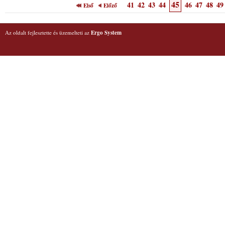
45
41
42
43
44
46
47
48
49
Első
Előző
Az oldalt fejlesztette és üzemelteti az
Ergo System