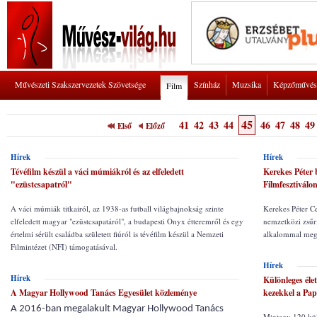
Művészeti Szakszervezetek Szövetsége
Színház
Muzsika
Képzőművés
Film
45
41
42
43
44
46
47
48
49
Első
Előző
Hírek
Hírek
Tévéfilm készül a váci múmiákról és az elfeledett
Kerekes Péter b
"ezüstcsapatról"
Filmfesztiválo
A váci múmiák titkairól, az 1938-as futball világbajnokság szinte
Kerekes Péter C
elfeledett magyar "ezüstcsapatáról", a budapesti Onyx étteremről és egy
nemzetközi zsűri
értelmi sérült családba született fiúról is tévéfilm készül a Nemzeti
alkalommal megr
Filmintézet (NFI) támogatásával.
Hírek
Hírek
Különleges éle
A Magyar Hollywood Tanács Egyesület közleménye
kezekkel a Pap
A 2016-ban megalakult Magyar Hollywood Tanács
Mintegy 120 kül