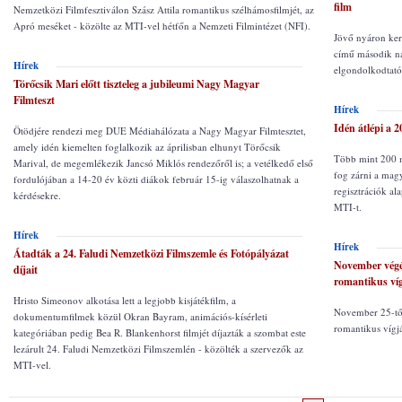
film
Nemzetközi Filmfesztiválon Szász Attila romantikus szélhámosfilmjét, az
Apró meséket - közölte az MTI-vel hétfőn a Nemzeti Filmintézet (NFI).
Jövő nyáron ker
című második na
Hírek
elgondolkodtató 
Törőcsik Mari előtt tiszteleg a jubileumi Nagy Magyar
Filmteszt
Hírek
Idén átlépi a 2
Ötödjére rendezi meg DUE Médiahálózata a Nagy Magyar Filmtesztet,
amely idén kiemelten foglalkozik az áprilisban elhunyt Törőcsik
Több mint 200 m
Marival, de megemlékezik Jancsó Miklós rendezőről is; a vetélkedő első
fog zárni a magy
fordulójában a 14-20 év közti diákok február 15-ig válaszolhatnak a
regisztrációk al
kérdésekre.
MTI-t.
Hírek
Hírek
Átadták a 24. Faludi Nemzetközi Filmszemle és Fotópályázat
November végé
díjait
romantikus ví
Hristo Simeonov alkotása lett a legjobb kisjátékfilm, a
November 25-tő
dokumentumfilmek közül Okran Bayram, animációs-kísérleti
romantikus vígjá
kategóriában pedig Bea R. Blankenhorst filmjét díjazták a szombat este
lezárult 24. Faludi Nemzetközi Filmszemlén - közölték a szervezők az
MTI-vel.