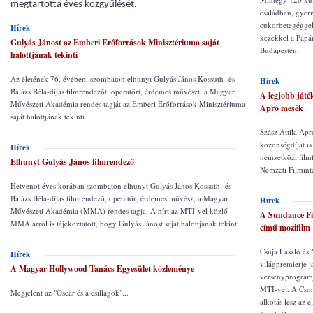
megtartotta éves közgyűlését.
családban, gyer
cukorbetegéggel 
Hírek
kezekkel a Papám
Gulyás Jánost az Emberi Erőforrások Minisztériuma saját
Budapesten.
halottjának tekinti
Az életének 76. évében, szombaton elhunyt Gulyás János Kossuth- és
Hírek
Balázs Béla-díjas filmrendezőt, operatőrt, érdemes művészt, a Magyar
A legjobb játé
Művészeti Akadémia rendes tagját az Emberi Erőforrások Minisztériuma
Apró mesék
saját halottjának tekinti.
Szász Attila Apr
közönségdíjat i
Hírek
nemzetközi filmf
Elhunyt Gulyás János filmrendező
Nemzeti Filmint
Hetvenöt éves korában szombaton elhunyt Gulyás János Kossuth- és
Balázs Béla-díjas filmrendező, operatőr, érdemes művész, a Magyar
Hírek
Művészeti Akadémia (MMA) rendes tagja. A hírt az MTI-vel közlő
A Sundance Fil
MMA arról is tájékoztatott, hogy Gulyás Jánost saját halottjának tekinti.
című mozifilm
Csuja László és
Hírek
világpremierje j
A Magyar Hollywood Tanács Egyesület közleménye
versenyprogramj
MTI-vel. A Csonk
Megjelent az "Oscar és a csillagok"...
alkotás lesz az 