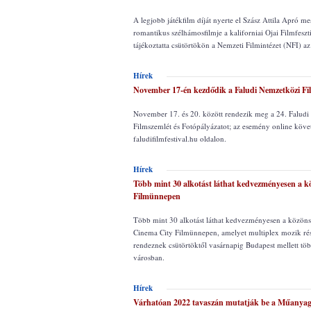
A legjobb játékfilm díját nyerte el Szász Attila Apró m
romantikus szélhámosfilmje a kaliforniai Ojai Filmfeszt
tájékoztatta csütörtökön a Nemzeti Filmintézet (NFI) a
Hírek
November 17-én kezdődik a Faludi Nemzetközi Fi
November 17. és 20. között rendezik meg a 24. Falud
Filmszemlét és Fotópályázatot; az esemény online köve
faludifilmfestival.hu oldalon.
Hírek
Több mint 30 alkotást láthat kedvezményesen a kö
Filmünnepen
Több mint 30 alkotást láthat kedvezményesen a közöns
Cinema City Filmünnepen, amelyet multiplex mozik rés
rendeznek csütörtöktől vasárnapig Budapest mellett tö
városban.
Hírek
Várhatóan 2022 tavaszán mutatják be a Műanyag