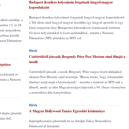
Budapest ikonikus helyszínein forgatnak lengyel-magyar
s
koprodukciót
Budapest ikonikus helyszínein forgatnak lengyel-magyar koprodukciót:
lbeli szemléje, a
a Téli álom című lengyel-magyar mozifilm egy lengyel sportoló és egy
vember 12. és 28.
kínai zongorista lány Budapesten kibontakozó románcának története
riás nemzetközi
fővárosi helyszínekkel és Liszt-melódiákkal - tudatta a Nemzeti
cióban készült
Filmintézet (NFI) pénteken az MTI-vel.
mzeti Filmintézet
Hírek
Csütörtöktől játsszák Bergendy Péter Post Mortem című filmjét a
mozik
orgatása
Csütörtöktől játsszák a mozik Bergendy Péter rangos fesztiváldíjakkal
Kockázatok és
elismert Post Mortem című horrorját. "Bízom benne, hogy felszabadító
ztatta a Nemzeti
élményt nyújt majd a közönségnek" - mondta a rendező az MTI-nek a
filmről, amely az idén Magyarországot képviseli a 94. Oscar-versenyben
a nemzetközi film kategóriában.
Hírek
A Magyar Hollywood Tanács Egyesület közleménye
d idején játszódó
táni első,
Sajtótájékoztatón jelentették be az Adolph Zukor Nemzetközi
Filmfesztivál létrejöttét.