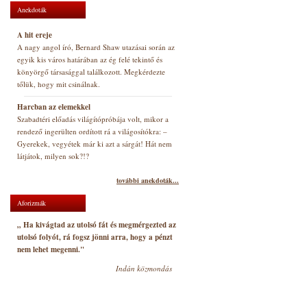
Anekdoták
A hit ereje
A nagy angol író, Bernard Shaw utazásai során az
egyik kis város határában az ég felé tekintő és
könyörgő társasággal találkozott. Megkérdezte
tőlük, hogy mit csinálnak.
Harcban az elemekkel
Szabadtéri előadás világítópróbája volt, mikor a
rendező ingerülten ordított rá a világosítókra: –
Gyerekek, vegyétek már ki azt a sárgát! Hát nem
látjátok, milyen sok?!?
további anekdoták...
Aforizmák
„ Ha kivágtad az utolsó fát és megmérgezted az
utolsó folyót, rá fogsz jönni arra, hogy a pénzt
nem lehet megenni."
Indán közmondás