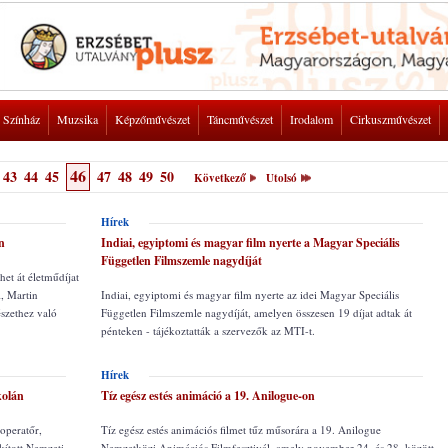
Színház
Muzsika
Képzőművészet
Táncművészet
Irodalom
Cirkuszművészet
46
43
44
45
47
48
49
50
Következő
Utolsó
Hírek
n
Indiai, egyiptomi és magyar film nyerte a Magyar Speciális
Független Filmszemle nagydíját
et át életműdíjat
, Martin
Indiai, egyiptomi és magyar film nyerte az idei Magyar Speciális
szethez való
Független Filmszemle nagydíját, amelyen összesen 19 díjat adtak át
pénteken - tájékoztatták a szervezők az MTI-t.
Hírek
kolán
Tíz egész estés animáció a 19. Anilogue-on
 operatőr,
Tíz egész estés animációs filmet tűz műsorára a 19. Anilogue
kított Nemzeti
Nemzetközi Animációs Filmfesztivál, amely november 24. és 28. között