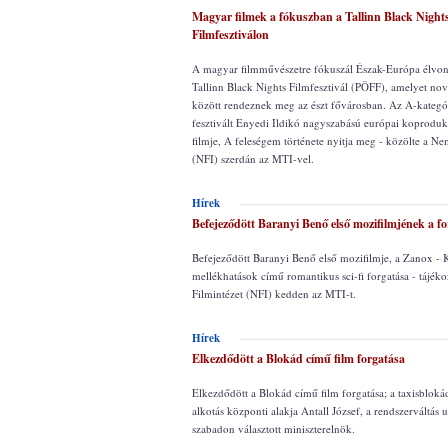
Magyar filmek a fókuszban a Tallinn Black Night
Filmfesztiválon
A magyar filmművészetre fókuszál Észak-Európa élvona
Tallinn Black Nights Filmfesztivál (PÖFF), amelyet no
között rendeznek meg az észt fővárosban. Az A-kategó
fesztivált Enyedi Ildikó nagyszabású európai koproduk
filmje, A feleségem története nyitja meg - közölte a Ne
(NFI) szerdán az MTI-vel.
Hírek
Befejeződött Baranyi Benő első mozifilmjének a f
Befejeződött Baranyi Benő első mozifilmje, a Zanox - 
mellékhatások című romantikus sci-fi forgatása - tájéko
Filmintézet (NFI) kedden az MTI-t.
Hírek
Elkezdődött a Blokád című film forgatása
Elkezdődött a Blokád című film forgatása; a taxisbloká
alkotás központi alakja Antall József, a rendszerváltás u
szabadon választott miniszterelnök.