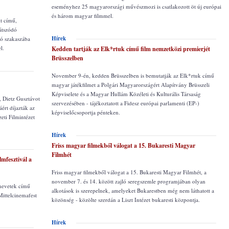
eseményhez 25 magyarországi művészmozi is csatlakozott öt új európai
és három magyar filmmel.
t című,
játszódó
Hírek
só szakaszába
l.
Kedden tartják az Elk*rtuk című film nemzetközi premierjét
Brüsszelben
November 9-én, kedden Brüsszelben is bemutatják az Elk*rtuk című
magyar játékfilmet a Polgári Magyarországért Alapítvány Brüsszeli
Képviselete és a Magyar Hullám Közéleti és Kulturális Társaság
, Dietz Gusztávot
szervezésében - tájékoztatott a Fidesz európai parlamenti (EP-)
ért díjazták az
képviselőcsoportja pénteken.
eti Filmintézet
Hírek
Friss magyar filmekből válogat a 15. Bukaresti Magyar
Filmhét
lmfesztivál a
Friss magyar filmekből válogat a 15. Bukaresti Magyar Filmhét, a
november 7. és 14. között zajló seregszemle programjában olyan
 nevetek című
alkotások is szerepelnek, amelyeket Bukarestben még nem láthatott a
Mittelcinemafest
közönség - közölte szerdán a Liszt Intézet bukaresti központja.
Hírek