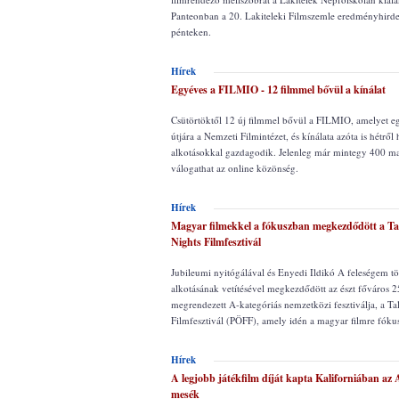
Panteonban a 20. Lakiteleki Filmszemle eredményhirde
pénteken.
Hírek
Egyéves a FILMIO - 12 filmmel bővül a kínálat
Csütörtöktől 12 új filmmel bővül a FILMIO, amelyet eg
útjára a Nemzeti Filmintézet, és kínálata azóta is hétről 
alkotásokkal gazdagodik. Jelenleg már mintegy 400 ma
válogathat az online közönség.
Hírek
Magyar filmekkel a fókuszban megkezdődött a Ta
Nights Filmfesztivál
Jubileumi nyitógálával és Enyedi Ildikó A feleségem t
alkotásának vetítésével megkezdődött az észt főváros 
megrendezett A-kategóriás nemzetközi fesztiválja, a Ta
Filmfesztivál (PÖFF), amely idén a magyar filmre fókus
Hírek
A legjobb játékfilm díját kapta Kaliforniában az
mesék