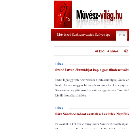
Művészeti Szakszervezetek Szövetsége
Film
42
Első
Előző
Hírek
Szabó István életműdíjat kap a goai filmfesztiválo
India legnagyobb nemzetközi filmfesztiválján, Goán veh
Szabó István magyar filmrendező amerikai kollégájával
Scorsesével együtt szombat este az egyetemes filmművé
kiváló hozzájárulásáért.
Hírek
Sára Sándor-szobrot avattak a Lakitelek Népfőis
Felavatták a két éve elhunyt Sára Sándor Kossuth-díjas
filmrendező mellszobrát a Lakitelek Népfőiskolán kiala