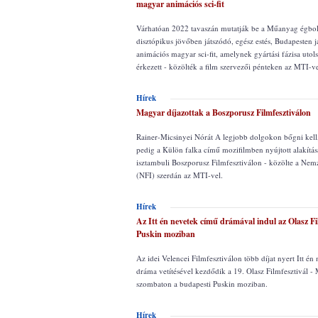
magyar animációs sci-fit
Várhatóan 2022 tavaszán mutatják be a Műanyag égbol
disztópikus jövőben játszódó, egész estés, Budapesten 
animációs magyar sci-fit, amelynek gyártási fázisa utol
érkezett - közölték a film szervezői pénteken az MTI-ve
Hírek
Magyar díjazottak a Boszporusz Filmfesztiválon
Rainer-Micsinyei Nórát A legjobb dolgokon bőgni kell
pedig a Külön falka című mozifilmben nyújtott alakításá
isztambuli Boszporusz Filmfesztiválon - közölte a Nemz
(NFI) szerdán az MTI-vel.
Hírek
Az Itt én nevetek című drámával indul az Olasz Fi
Puskin moziban
Az idei Velencei Filmfesztiválon több díjat nyert Itt én
dráma vetítésével kezdődik a 19. Olasz Filmfesztivál - 
szombaton a budapesti Puskin moziban.
Hírek