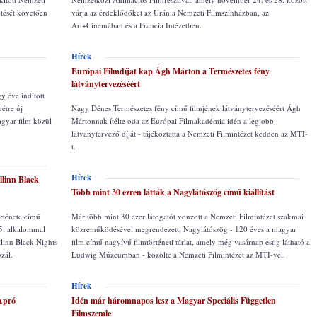
tését követően
várja az érdeklődőket az Uránia Nemzeti Filmszínházban, az
Art+Cinemában és a Francia Intézetben.
Hírek
Európai Filmdíjat kap Ágh Márton a Természetes fény
látványtervezéséért
y éve indított
hétre új
Nagy Dénes Természetes fény című filmjének látványtervezéséért Ágh
gyar film közül
Mártonnak ítélte oda az Európai Filmakadémia idén a legjobb
látványtervező díját - tájékoztatta a Nemzeti Filmintézet kedden az MTI-
t.
Hírek
llinn Black
Több mint 30 ezren látták a Nagylátószög című kiállítást
örténete című
Már több mint 30 ezer látogatót vonzott a Nemzeti Filmintézet szakmai
25. alkalommal
közreműködésével megrendezett, Nagylátószög - 120 éves a magyar
llinn Black Nights
film című nagyívű filmtörténeti tárlat, amely még vasárnap estig látható a
zál.
Ludwig Múzeumban - közölte a Nemzeti Filmintézet az MTI-vel.
Hírek
 Apró
Idén már háromnapos lesz a Magyar Speciális Független
Filmszemle