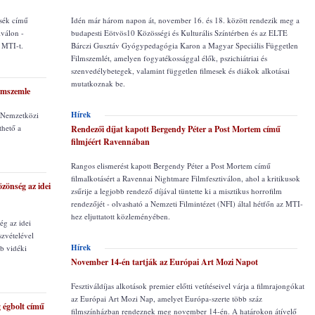
esék című
Idén már három napon át, november 16. és 18. között rendezik meg a
iválon -
budapesti Eötvös10 Közösségi és Kulturális Színtérben és az ELTE
z MTI-t.
Bárczi Gusztáv Gyógypedagógia Karon a Magyar Speciális Független
Filmszemlét, amelyen fogyatékossággal élők, pszichiátriai és
szenvedélybetegek, valamint független filmesek és diákok alkotásai
mutatkoznak be.
lmszemle
Hírek
i Nemzetközi
thető a
Rendezői díjat kapott Bergendy Péter a Post Mortem című
filmjéért Ravennában
Rangos elismerést kapott Bergendy Péter a Post Mortem című
filmalkotásért a Ravennai Nightmare Filmfesztiválon, ahol a kritikusok
zönség az idei
zsűrije a legjobb rendező díjával tüntette ki a misztikus horrofilm
rendezőjét - olvasható a Nemzeti Filmintézet (NFI) által hétfőn az MTI-
hez eljuttatott közleményében.
ég az idei
zvételével
Hírek
bb vidéki
November 14-én tartják az Európai Art Mozi Napot
Fesztiváldíjas alkotások premier előtti vetítéseivel várja a filmrajongókat
az Európai Art Mozi Nap, amelyet Európa-szerte több száz
 égbolt című
filmszínházban rendeznek meg november 14-én. A határokon átívelő