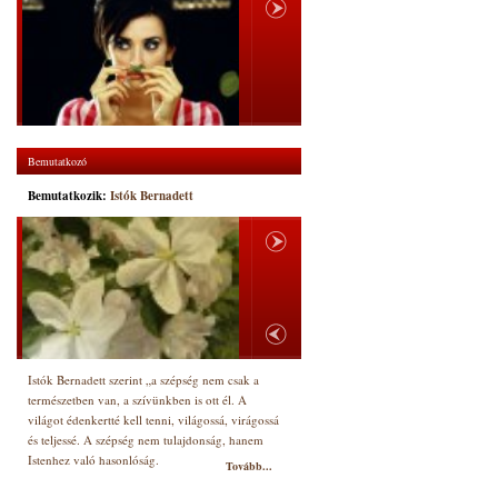
Bemutatkozó
Bemutatkozik:
Istók Bernadett
Istók Bernadett szerint „a szépség nem csak a
természetben van, a szívünkben is ott él. A
világot édenkertté kell tenni, világossá, virágossá
és teljessé. A szépség nem tulajdonság, hanem
Istenhez való hasonlóság.
Tovább...