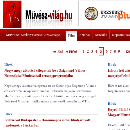
Művészeti Szakszervezetek Szövetsége
Színház
Muzsika
Képzőművés
Film
5
1
2
3
4
6
7
8
9
Első
Előző
Kö
Hírek
Hírek
Negyvenegy alkotást válogattak be a Zsigmond Vilmos
Három hét alat
Nemzetközi Filmfesztivál versenyprogramjába
menyegző című
Negyvenegy alkotást válogattak be az Oscar-díjas Zsigmond Vilmos
Három hét alatt
emlékét őrző, az operatőri munkát fókuszba helyező nemzetközi
forgalmazásában
filmfesztiválra, amit május 13. és 17. között rendeznek meg a szegedi
Belvárosi Moziban - tájékoztatták a szervezők szerdán az MTI-t.
Hírek
Enyedi Ildikó C
Hírek
Magyar Films
Bollywood Budapesten - Háromnapos indiai filmfesztivált
Enyedi Ildikó le
rendeznek a Puskinban
díját a 45. Magy