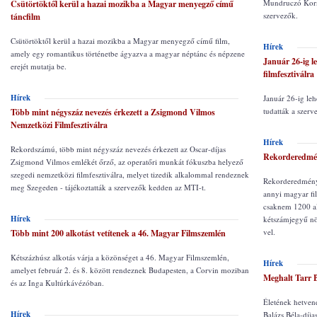
Mundruczó Korné
Csütörtöktől kerül a hazai mozikba a Magyar menyegző című
szervezők.
táncfilm
Csütörtöktől kerül a hazai mozikba a Magyar menyegző című film,
Hírek
amely egy romantikus történetbe ágyazva a magyar néptánc és népzene
Január 26-ig l
erejét mutatja be.
filmfesztiválra
Hírek
Január 26-ig leh
tudatták a szerv
Több mint négyszáz nevezés érkezett a Zsigmond Vilmos
Nemzetközi Filmfesztiválra
Hírek
Rekordszámú, több mint négyszáz nevezés érkezett az Oscar-díjas
Rekorderedmény
Zsigmond Vilmos emlékét őrző, az operatőri munkát fókuszba helyező
szegedi nemzetközi filmfesztiválra, melyet tizedik alkalommal rendeznek
Rekorderedménye
meg Szegeden - tájékoztatták a szervezők kedden az MTI-t.
annyi magyar fi
csaknem 1200 al
Hírek
kétszámjegyű nö
vel.
Több mint 200 alkotást vetítenek a 46. Magyar Filmszemlén
Kétszázhúsz alkotás várja a közönséget a 46. Magyar Filmszemlén,
Hírek
amelyet február 2. és 8. között rendeznek Budapesten, a Corvin moziban
Meghalt Tarr B
és az Inga Kultúrkávézóban.
Életének hetven
Hírek
Balázs Béla-díja