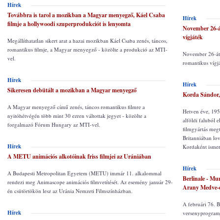
Hírek
Továbbra is tarol a mozikban a Magyar menyegző, Káel Csaba
Hírek
filmje a hollywoodi szuperprodukciót is lenyomta
November 26-á
vígjáték
Megállíthatatlan sikert arat a hazai mozikban Káel Csaba zenés, táncos,
romantikus filmje, a Magyar menyegző - közölte a produkció az MTI-
November 26-átó
vel.
romantikus vígj
Hírek
Hírek
Sikeresen debütált a mozikban a Magyar menyegző
Korda Sándor, 
A Magyar menyegző című zenés, táncos romantikus filmre a
Hetven éve, 195
nyitóhétvégén több mint 30 ezren váltottak jegyet - közölte a
alföldi faluból e
forgalmazó Fórum Hungary az MTI-vel.
filmgyártás megt
Britanniában lo
Hírek
Kordaként ismer
A METU animációs alkotóinak friss filmjei az Urániában
Hírek
A Budapesti Metropolitan Egyetem (METU) immár 11. alkalommal
Berlinale - Mu
rendezi meg Animascope animációs filmvetítését. Az esemény január 29-
Arany Medve-d
én csütörtökön lesz az Uránia Nemzeti Filmszínházban.
A februári 76. 
Hírek
versenyprogramj