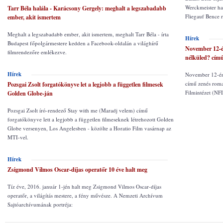
Werckmeister ha
Tarr Béla halála - Karácsony Gergely: meghalt a legszabadabb
Fliegauf Bence 
ember, akit ismertem
Meghalt a legszabadabb ember, akit ismertem, meghalt Tarr Béla - írta
Hírek
Budapest főpolgármestere kedden a Facebook-oldalán a világhírű
November 12-é
filmrendezőre emlékezve.
nélküled? című
Hírek
November 12-én 
című zenés roma
Pozsgai Zsolt forgatókönyve let a legjobb a független filmesek
Filmintézet (NF
Golden Globe-ján
Pozsgai Zsolt író-rendező Stay with me (Maradj velem) című
forgatókönyve lett a legjobb a független filmeseknek létrehozott Golden
Globe versenyen, Los Angelesben - közölte a Horatio Film vasárnap az
MTI-vel.
Hírek
Zsigmond Vilmos Oscar-díjas operatőr 10 éve halt meg
Tíz éve, 2016. január 1-jén halt meg Zsigmond Vilmos Oscar-díjas
operatőr, a világítás mestere, a fény művésze. A Nemzeti Archívum
Sajtóarchívumának portréja: