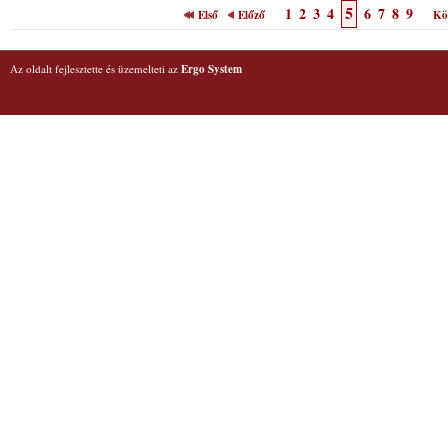
5
1
2
3
4
6
7
8
9
Első
Előző
Kö
Az oldalt fejlesztette és üzemelteti az
Ergo System