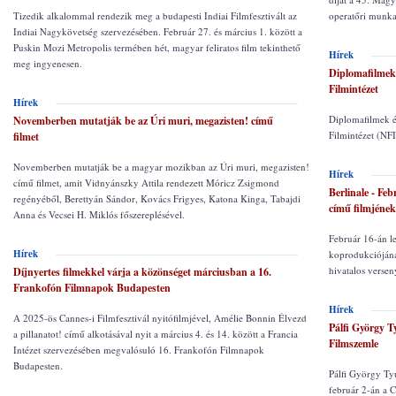
Tizedik alkalommal rendezik meg a budapesti Indiai Filmfesztivált az
operatőri munka 
Indiai Nagykövetség szervezésében. Február 27. és március 1. között a
Puskin Mozi Metropolis termében hét, magyar feliratos film tekinthető
Hírek
meg ingyenesen.
Diplomafilmek 
Filmintézet
Hírek
Diplomafilmek és
Novemberben mutatják be az Úri muri, megazisten! című
Filmintézet (NFI
filmet
Novemberben mutatják be a magyar mozikban az Úri muri, megazisten!
Hírek
című filmet, amit Vidnyánszky Attila rendezett Móricz Zsigmond
Berlinale - Fe
regényéből, Berettyán Sándor, Kovács Frigyes, Katona Kinga, Tabajdi
című filmjének
Anna és Vecsei H. Miklós főszereplésével.
Február 16-án l
Hírek
koprodukciójána
hivatalos verse
Díjnyertes filmekkel várja a közönséget márciusban a 16.
Frankofón Filmnapok Budapesten
Hírek
A 2025-ös Cannes-i Filmfesztivál nyitófilmjével, Amélie Bonnin Élvezd
Pálfi György T
a pillanatot! című alkotásával nyit a március 4. és 14. között a Francia
Filmszemle
Intézet szervezésében megvalósuló 16. Frankofón Filmnapok
Budapesten.
Pálfi György Ty
február 2-án a 