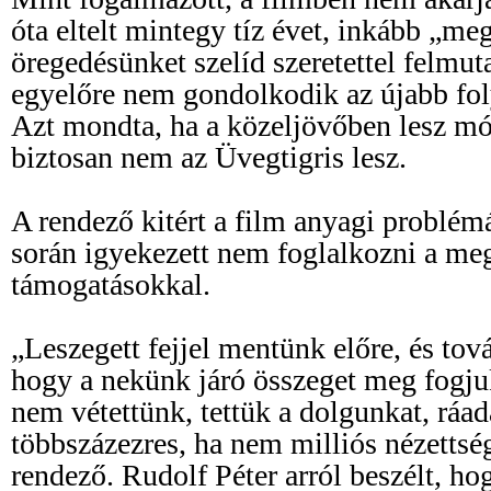
óta eltelt mintegy tíz évet, inkább „me
öregedésünket szelíd szeretettel felmut
egyelőre nem gondolkodik az újabb fol
Azt mondta, ha a közeljövőben lesz mód
biztosan nem az Üvegtigris lesz.
A rendező kitért a film anyagi problémá
során igyekezett nem foglalkozni a me
támogatásokkal.
„Leszegett fejjel mentünk előre, és tov
hogy a nekünk járó összeget meg fogju
nem vétettünk, tettük a dolgunkat, ráad
többszázezres, ha nem milliós nézettség
rendező. Rudolf Péter arról beszélt, hog