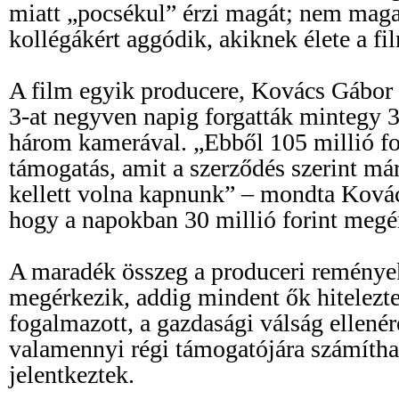
miatt „pocsékul” érzi magát; nem maga
kollégákért aggódik, akiknek élete a fi
A film egyik producere, Kovács Gábor k
3-at negyven napig forgatták mintegy 3
három kamerával. „Ebből 105 millió for
támogatás, amit a szerződés szerint már
kellett volna kapnunk” – mondta Kovác
hogy a napokban 30 millió forint megér
A maradék összeg a produceri remények
megérkezik, addig mindent ők hitelezt
fogalmazott, a gazdasági válság ellenér
valamennyi régi támogatójára számíthat
jelentkeztek.