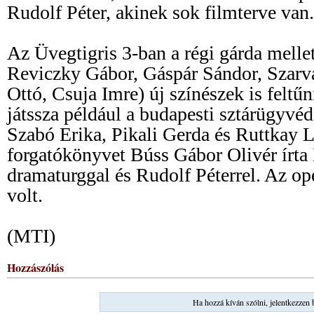
Rudolf Péter, akinek sok filmterve van.
Az Üvegtigris 3-ban a régi gárda mellet
Reviczky Gábor, Gáspár Sándor, Szarva
Ottó, Csuja Imre) új színészek is felt
játssza például a budapesti sztárügyvéd
Szabó Erika, Pikali Gerda és Ruttkay La
forgatókönyvet Búss Gábor Olivér írta
dramaturggal és Rudolf Péterrel. Az op
volt.
(MTI)
Hozzászólás
Ha hozzá kíván szólni, jelentkezzen 