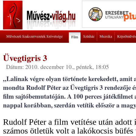
Művészeti Szakszervezetek Szövetsége
Színház
Muzsika
Képzőművés
Film
Üvegtigris 3
Dátum: 2010. december 10., péntek, 18:05
„Lalinak végre olyan története kerekedett, amit 
mondta Rudolf Péter az Üvegtigris 3 rendezője és
film sajtóbemutatóján. A 100 perces játékfilmet 
nappal korábban, szerdán vetítik először a mag
Rudolf Péter a film vetítése után adott 
számos ötletük volt a lakókocsis büfés