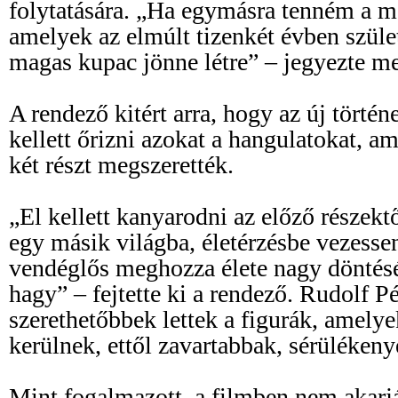
folytatására. „Ha egymásra tenném a me
amelyek az elmúlt tizenkét évben szüle
magas kupac jönne létre” – jegyezte m
A rendező kitért arra, hogy az új történ
kellett őrizni azokat a hangulatokat, a
két részt megszerették.
„El kellett kanyarodni az előző részekt
egy másik világba, életérzésbe vezessen
vendéglős meghozza élete nagy döntés
hagy” – fejtette ki a rendező. Rudolf Pé
szerethetőbbek lettek a figurák, amely
kerülnek, ettől zavartabbak, sérüléken
Mint fogalmazott, a filmben nem akarják