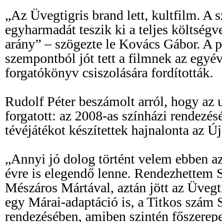
„Az Üvegtigris brand lett, kultfilm. A
egyharmadát teszik ki a teljes költség
arány” – szögezte le Kovács Gábor. A p
szempontból jót tett a filmnek az egyév
forgatókönyv csiszolására fordították.
Rudolf Péter beszámolt arról, hogy az 
forgatott: az 2008-as színházi rendezés
tévéjátékot készítettek hajnalonta az Ú
„Annyi jó dolog történt velem ebben a
évre is elegendő lenne. Rendezhettem S
Mészáros Mártával, aztán jött az Üvegt
egy Márai-adaptáció is, a Titkos szám 
rendezésében, amiben szintén főszerepe