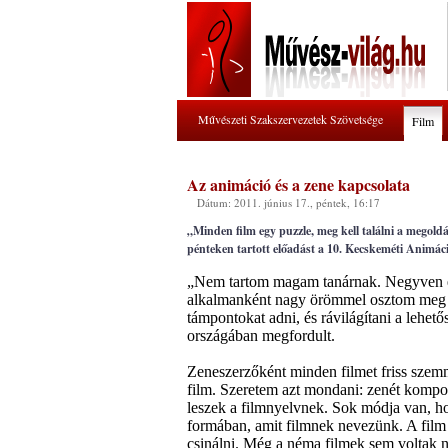
Művészeti Szakszervezetek Szövetsége
Film
Az animáció és a zene kapcsolata
Dátum: 2011. június 17., péntek, 16:17
„Minden film egy puzzle, meg kell találni a megol
pénteken tartott előadást a 10. Kecskeméti Animáci
„Nem tartom magam tanárnak. Negyven év
alkalmanként nagy örömmel osztom meg 
támpontokat adni, és rávilágítani a lehe
országában megfordult.
Zeneszerzőként minden filmet friss szem
film. Szeretem azt mondani: zenét kompon
leszek a filmnyelvnek. Sok módja van, ho
formában, amit filmnek nevezünk. A film
csinálni. Még a néma filmek sem voltak n