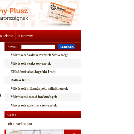
Kitekintő
Kulturmix
Keresés:
KERESÉS
Művészeti Szakszervezetek Szövetsége
Művészeti Szakszervezetek
Előadóművészi Jogvédő Iroda
Rátkai Klub
Művészeti intézmények, vállalkozások
s
Művészetoktatási intézmények
Művészeti szakmai szervezetek
Galéria
Túl a barátságon