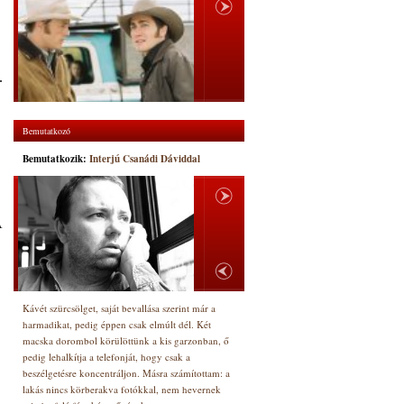
.
Bemutatkozó
Bemutatkozik:
Interjú Csanádi Dáviddal
A
,
Kávét szürcsölget, saját bevallása szerint már a
harmadikat, pedig éppen csak elmúlt dél. Két
macska dorombol körülöttünk a kis garzonban, ő
pedig lehalkítja a telefonját, hogy csak a
beszélgetésre koncentráljon. Másra számítottam: a
lakás nincs körberakva fotókkal, nem hevernek