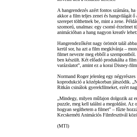
A hangrendezés azért fontos számára, ha 
akkor a film teljes zenei és hangvilágát
szerepet tölthetnek be, mint a zene. Péld
szomorú, unalmas: egy csomó érzelmet tü
animációban a hang nagyon kreatív lehet:
Hangrendezőként nagy örömöt talál abban
kerül sor, ha azt a film megkívánja – m
filmet nevezte meg ebből a szempontból. M
ben készült. Két előadó produkálta a film 
varázslatot”, amint ez a korai Disney-film
Normand Roger jelenleg egy négyrészes f
koprodukció a középkorban játszódik. „
Ritkán csinálok gyerekfilmeket, ezért na
„Mindegy, milyen műfajon dolgozik az em
puzzle, meg kell találni a megoldást. A
hogyan segíthetem a filmet” – fűzte hozzá
Kecskeméti Animációs Filmfesztivál köz
(MTI)