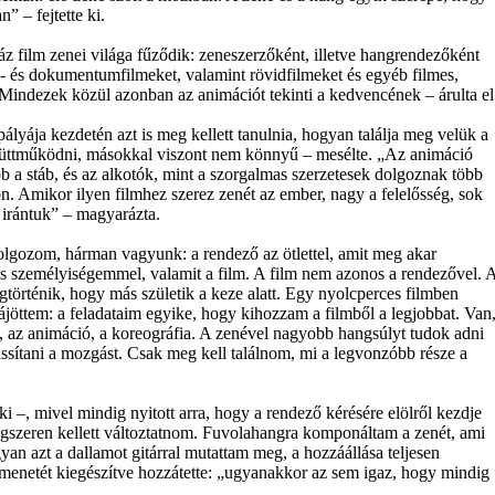
” – fejtette ki.
 film zenei világa fűződik: zeneszerzőként, illetve hangrendezőként
- és dokumentumfilmeket, valamint rövidfilmeket és egyéb filmes,
 Mindezek közül azonban az animációt tekinti a kedvencének – árulta el
ályája kezdetén azt is meg kellett tanulnia, hogyan találja meg velük a
yüttműködni, másokkal viszont nem könnyű – mesélte. „Az animáció
ebb a stáb, és az alkotók, mint a szorgalmas szerzetesek dolgoznak több
. Amikor ilyen filmhez szerez zenét az ember, nagy a felelősség, sok
i irántuk” – magyarázta.
lgozom, hárman vagyunk: a rendező az ötlettel, amit meg akar
és személyiségemmel, valamit a film. A film nem azonos a rendezővel. 
gtörténik, hogy más születik a keze alatt. Egy nyolcperces filmben
ájöttem: a feladataim egyike, hogy kihozzam a filmből a legjobbat. Van
a, az animáció, a koreográfia. A zenével nagyobb hangsúlyt tudok adni
ssítani a mozgást. Csak meg kell találnom, mi a legvonzóbb része a
ki –, mivel mindig nyitott arra, hogy a rendező kérésére elölről kezdje
ngszeren kellett változtatnom. Fuvolahangra komponáltam a zenét, ami
an azt a dallamot gitárral mutattam meg, a hozzáállása teljesen
tmenetét kiegészítve hozzátette: „ugyanakkor az sem igaz, hogy mindig