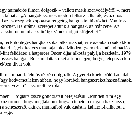
egy animációs filmen dolgozik – vallott másik szenvedélyéről –, mert
 ő alakíthatja. „A hangok számos módon felhasználhatók, és azonos
ául az esőcseppek kopogása rengeteg hangulatot tükrözhet. Van friss,
krözhet. Ha drámai szerepet adunk a hangnak, az már zene. Az
 a szimbólumtól a szatíráig számos dolgot kifejezhet.”
, ha különleges hanghatásokat alkalmazhat, erre azonban csak akkor
ondta el. Egyik kedves munkájának a Minden gyermek című animációs
int felidézte: a hatperces Oscar-díjas alkotás pályája kezdetén, 1979-
összes hangját. Be is mutatták őket a film elején, hogy „leleplezzék a
ekben divat volt.
ilm harmadik félórás részén dolgozik. A gyerekeknek szóló kanadai
Nagy kedvemet lelem abban, hogy korabeli hangszereket használhatok.
gyon élvezem” – számolt be róla.
ber” – foglalta össze gondolatait befejezésül. „Minden film egy
z okoz örömet, hogy megtalálom, hogyan tehetem magam hasznossá,
 a zeneszerző, akinek munkáiból válogatást is láthatott-hallhatott a
önsége.