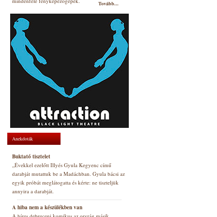
mindenfelé fényképezőgépek.
Tovább...
Anekdoták
Buktató tisztelet
„Évekkel ezelőtt Illyés Gyula Kegyenc című
darabját mutattuk be a Madáchban. Gyula bácsi az
egyik próbát meglátogatta és kérte: ne tiszteljük
annyira a darabját.
A hiba nem a készülékben van
A híres debreceni komikus az ország másik