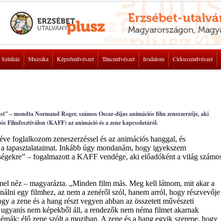
Színház
Muzsika
Képzőművészet
Táncművészet
Irodalom
Cirkuszművészet
dást” – mondta Normand Roger, számos Oscar-díjas animációs film zeneszerzője, aki
ós Filmfesztiválon (KAFF) az animáció és a zene kapcsolatáról.
e foglalkozom zeneszerzéssel és az animációs hanggal, és
a tapasztalataimat. Inkább úgy mondanám, hogy igyekszem
tőségekre” – fogalmazott a KAFF vendége, aki előadóként a világ számo
mel néz – magyarázta. „Minden film más. Meg kell látnom, mit akar a
álni egy filmhez, az nem a zenéről szól, hanem arról, hogy részvevője
gy a zene és a hang részt vegyen abban az összetett művészeti
 ugyanis nem képekből áll, a rendezők nem néma filmet akarnak
émák: élő zene szólt a moziban. A zene és a hang egyik szerepe, hogy