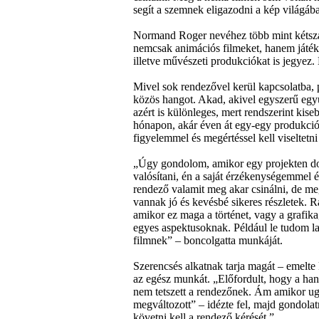
segít a szemnek eligazodni a kép világában
Normand Roger nevéhez több mint kétszáz
nemcsak animációs filmeket, hanem játék
illetve művészeti produkciókat is jegyez.
Mivel sok rendezővel kerül kapcsolatba, p
közös hangot. Akad, akivel egyszerű eg
azért is különleges, mert rendszerint kis
hónapon, akár éven át egy-egy produkción
figyelemmel és megértéssel kell viseltetn
„Úgy gondolom, amikor egy projekten do
valósítani, én a saját érzékenységemmel 
rendező valamit meg akar csinálni, de me
vannak jó és kevésbé sikeres részletek. R
amikor ez maga a történet, vagy a grafik
egyes aspektusoknak. Például le tudom la
filmnek” – boncolgatta munkáját.
Szerencsés alkatnak tarja magát – emelte 
az egész munkát. „Előfordult, hogy a ha
nem tetszett a rendezőnek. Ám amikor ugy
megváltozott” – idézte fel, majd gondola
követni kell a rendező kérését.”