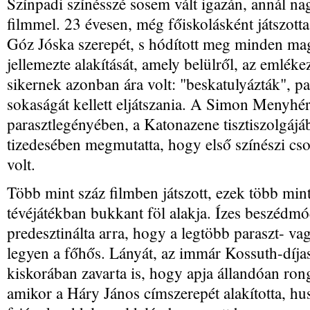
Színpadi színésszé sosem vált igazán, annál na
filmmel. 23 évesen, még főiskolásként játszotta
Góz Jóska szerepét, s hódított meg minden maga
jellemezte alakítását, amely belülről, az emlékeze
sikernek azonban ára volt: "beskatulyázták", p
sokaságát kellett eljátszania. A Simon Menyhér
parasztlegényében, a Katonazene tisztiszolgáj
tizedesében megmutatta, hogy első színészi cs
volt.
Több mint száz filmben játszott, ezek több min
tévéjátékban bukkant föl alakja. Ízes beszédmó
predesztinálta arra, hogy a legtöbb paraszt- 
legyen a főhős. Lányát, az immár Kossuth-díjas
kiskorában zavarta is, hogy apja állandóan ron
amikor a Háry János címszerepét alakította, h