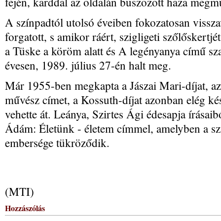
fején, karddal az oldalán buszozott haza megm
A színpadtól utolsó éveiben fokozatosan visszav
forgatott, s amikor ráért, szigligeti szőlőskert
a Tüske a köröm alatt és A legényanya című szat
évesen, 1989. július 27-én halt meg.
Már 1955-ben megkapta a Jászai Mari-díjat, az
művész címet, a Kossuth-díjat azonban elég kés
vehette át. Leánya, Szirtes Ági édesapja írásaib
Ádám: Életünk - életem címmel, amelyben a szí
embersége tükröződik.
(MTI)
Hozzászólás