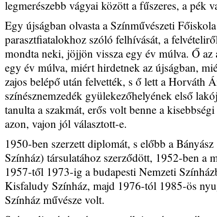
legmerészebb vágyai között a fűszeres, a pék v
Egy újságban olvasta a Színművészeti Főiskol
parasztfiatalokhoz szóló felhívását, a felvételirő
mondta neki, jöjjön vissza egy év múlva. Ő az a
egy év múlva, miért hirdetnek az újságban, mi
zajos belépő után felvették, s ő lett a Horváth
színésznemzedék gyülekezőhelyének első lakój
tanulta a szakmát, erős volt benne a kisebbségi
azon, vajon jól választott-e.
1950-ben szerzett diplomát, s előbb a Bányás
Színház) társulatához szerződött, 1952-ben a mis
1957-től 1973-ig a budapesti Nemzeti Színházba
Kisfaludy Színház, majd 1976-tól 1985-ös nyug
Színház művésze volt.