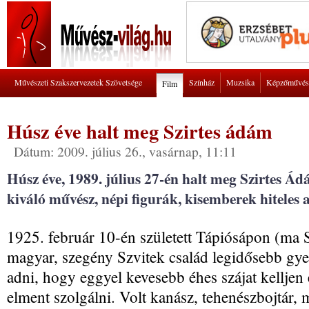
Művészeti Szakszervezetek Szövetsége
Színház
Muzsika
Képzőművés
Film
Húsz éve halt meg Szirtes ádám
Dátum: 2009. július 26., vasárnap, 11:11
Húsz éve, 1989. július 27-én halt meg Szirtes Ád
kiváló művész, népi figurák, kisemberek hiteles a
1925. február 10-én született Tápiósápon (ma Sü
magyar, szegény Szvitek család legidősebb gye
adni, hogy eggyel kevesebb éhes szájat kelljen
elment szolgálni. Volt kanász, tehenészbojtár, 