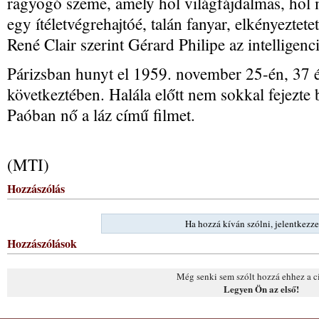
ragyogó szeme, amely hol világfájdalmas, hol 
egy ítéletvégrehajtóé, talán fanyar, elkényeztete
René Clair szerint Gérard Philipe az intelligenci
Párizsban hunyt el 1959. november 25-én, 37 
következtében. Halála előtt nem sokkal fejezte 
Paóban nő a láz című filmet.
(MTI)
Hozzászólás
Ha hozzá kíván szólni, jelentkezze
Hozzászólások
Még senki sem szólt hozzá ehhez a c
Legyen Ön az első!