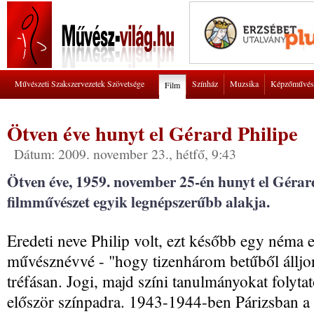
Művészeti Szakszervezetek Szövetsége
Színház
Muzsika
Képzőművés
Film
Ötven éve hunyt el Gérard Philipe
Dátum: 2009. november 23., hétfő, 9:43
Ötven éve, 1959. november 25-én hunyt el Gérard 
filmművészet egyik legnépszerűbb alakja.
Eredeti neve Philip volt, ezt később egy néma e
művésznévvé - "hogy tizenhárom betűből állj
tréfásan. Jogi, majd színi tanulmányokat folyta
először színpadra. 1943-1944-ben Párizsban a 