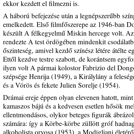
ekkor kezdett el filmezni is.
A háború befejezése után a legnépszerűbb szín
emelkedett. Első filmfőszerepe az 1946-ban Do
készült A félkegyelmű Miskin hercege volt. A
rendezte A test ördögében mindenkit csodálatba
őszinteség, amivel kezdő színész létére átélte e
Ettől kezdve testre szabott, de korántsem egyfo
ilyen volt A pármai kolostor Fabrizio del Don
szépsége Henrija (1949), a Királylány a felesé
és a Vörös és fekete Julien Sorelje (1954).
Drámai ereje éppen olyan elevenen hatott, min
kamaszos bájú és a kedvesen esetlen hősök mell
ellentmondásos, olykor beteges figurák ábrázo
számára: így a Körbe-körbe züllött gróf hadna
alkoholista orvosa (1953), a Modigliani életér