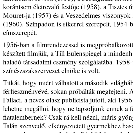
korántsem életrevaló festője (1958), a Tisztes ú
Mouret-ja (1957) és a Veszedelmes viszonyok 
(1960). Színpadon is sikerrel szerepelt, 1954-b
címszerepét.
1956-ban a filmrendezéssel is megpróbálkozott
készített filmjük, a Till Eulenspiegel a mindenhat
haladó társadalmi eszmény szolgálatába. 1958-tó
színészszakszervezet elnöke is volt.
Titkát, hogy miért válhatott a második világháb
férfieszményévé, sokan próbálták megfejteni. 
Fallaci, a neves olasz publicista jutott, aki 195
lehetne megállni, hogy ne tapsoljunk ennek a f
fiatalembernek? Csak rá kell nézni, máris gyön
Talán szenvedő, elkényeztetett gyermekhez haso