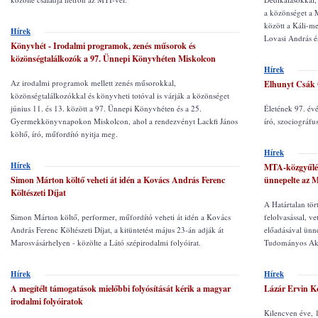
a közönséget a M
között a Káli-m
Hírek
Lovasi András é
Könyvhét - Irodalmi programok, zenés műsorok és
közönségtalálkozók a 97. Ünnepi Könyvhéten Miskolcon
Hírek
Az irodalmi programok mellett zenés műsorokkal,
Elhunyt Csák G
közönségtalálkozókkal és könyvheti totóval is várják a közönséget
június 11. és 13. között a 97. Ünnepi Könyvhéten és a 25.
Életének 97. év
Gyermekkönyvnapokon Miskolcon, ahol a rendezvényt Lackfi János
író, szociográfu
költő, író, műfordító nyitja meg.
Hírek
Hírek
MTA-közgyűlés 
Simon Márton költő veheti át idén a Kovács András Ferenc
ünnepelte az
Költészeti Díjat
A Határtalan tör
Simon Márton költő, performer, műfordító veheti át idén a Kovács
felolvasással, ve
András Ferenc Költészeti Díjat, a kitüntetést május 23-án adják át
előadásával ünn
Marosvásárhelyen - közölte a Látó szépirodalmi folyóirat.
Tudományos Ak
Hírek
Hírek
A megítélt támogatások mielőbbi folyósítását kérik a magyar
Lázár Ervin Kos
irodalmi folyóiratok
Kilencven éve, 1