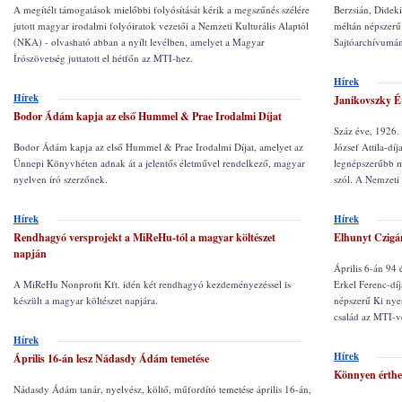
A megítélt támogatások mielőbbi folyósítását kérik a megszűnés szélére
Berzsián, Dide
jutott magyar irodalmi folyóiratok vezetői a Nemzeti Kulturális Alaptól
méltán népszer
(NKA) - olvasható abban a nyílt levélben, amelyet a Magyar
Sajtóarchívumá
Írószövetség juttatott el hétfőn az MTI-hez.
Hírek
Hírek
Janikovszky Év
Bodor Ádám kapja az első Hummel & Prae Irodalmi Díjat
Száz éve, 1926. 
Bodor Ádám kapja az első Hummel & Prae Irodalmi Díjat, amelyet az
József Attila-dí
Ünnepi Könyvhéten adnak át a jelentős életművel rendelkező, magyar
legnépszerűbb m
nyelven író szerzőnek.
szól. A Nemzeti
Hírek
Hírek
Rendhagyó versprojekt a MiReHu-tól a magyar költészet
Elhunyt Czigá
napján
Április 6-án 94 
A MiReHu Nonprofit Kft. idén két rendhagyó kezdeményezéssel is
Erkel Ferenc-díj
készült a magyar költészet napjára.
népszerű Ki nye
család az MTI-v
Hírek
Hírek
Április 16-án lesz Nádasdy Ádám temetése
Könnyen érthet
Nádasdy Ádám tanár, nyelvész, költő, műfordító temetése április 16-án,