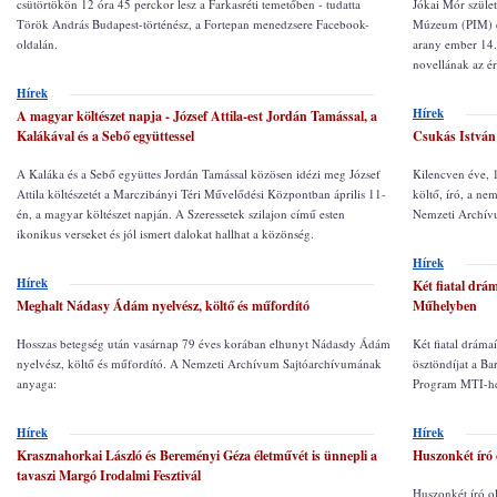
csütörtökön 12 óra 45 perckor lesz a Farkasréti temetőben - tudatta
Jókai Mór szület
Török András Budapest-történész, a Fortepan menedzsere Facebook-
Múzeum (PIM) el
oldalán.
arany ember 14.
novellának az ér
Hírek
Hírek
A magyar költészet napja - József Attila-est Jordán Tamással, a
Kalákával és a Sebő együttessel
Csukás István 
A Kaláka és a Sebő együttes Jordán Tamással közösen idézi meg József
Kilencven éve, 1
Attila költészetét a Marczibányi Téri Művelődési Központban április 11-
költő, író, a n
én, a magyar költészet napján. A Szeressetek szilajon című esten
Nemzeti Archívu
ikonikus verseket és jól ismert dalokat hallhat a közönség.
Hírek
Hírek
Két fiatal drá
Meghalt Nádasy Ádám nyelvész, költő és műfordító
Műhelyben
Hosszas betegség után vasárnap 79 éves korában elhunyt Nádasdy Ádám
Két fiatal drám
nyelvész, költő és műfordító. A Nemzeti Archívum Sajtóarchívumának
ösztöndíjat a B
anyaga:
Program MTI-hez
Hírek
Hírek
Krasznahorkai László és Bereményi Géza életművét is ünnepli a
Huszonkét író 
tavaszi Margó Irodalmi Fesztivál
Huszonkét író ol