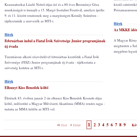
Krasznahorkai László Nobel-díjas író és a 80 éves Bereményi Géza
közül csütörtök
munkásságát is ünnepli a 15. Margó Irodalmi Fesztivál, amelyet április
Prózamaratonon.
9. és 11. között rendeznek meg a margitszigeti Kristály Színtéren -
tájékoztatták a szervezők az MTI-t.
Hírek
Az MKKE idén 
Hírek
A Magyar Könyv
Februárban indul a Fiatal Írók Szövetsége Junior programjának
meghirdeti a Sz
új évada
megjelent legsz
Tizenhárom alkotó részvételével februárban kezdődik a Fiatal Írók
Szövetsége (FISZ) Junior programjának új évada - tájékoztatta a
szövetség kedden az MTI-t.
Hírek
Elhunyt Kiss Benedek költő
Életének 83. évében január 2-án elhunyt Kiss Benedek Kossuth-díjas
költő, műfordító a Magyar Művészeti Akadémia (MMA) rendes tagja -
tudatta az MMA hétfőn az MTI-vel.
1
2
3
4
5
6
7
8
9
Kö
Első
Előző