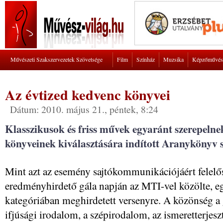
Művészeti Szakszervezetek Szövetsége
Film
Színház
Muzsika
Képzőművés
Az évtized kedvenc könyvei
Dátum: 2010. május 21., péntek, 8:24
Klasszikusok és friss művek egyaránt szerepelnek
könyveinek kiválasztására indított Aranykönyv sz
Mint azt az esemény sajtókommunikációjáért felelő
eredményhirdető gála napján az MTI-vel közölte, egy
kategóriában meghirdetett versenyre. A közönség a
ifjúsági irodalom, a szépirodalom, az ismeretterjesz