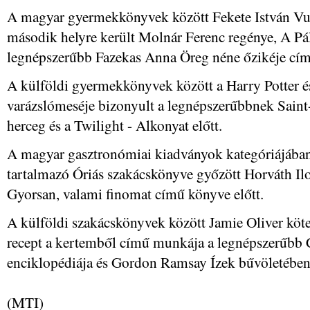
A magyar gyermekkönyvek között Fekete István Vukj
második helyre került Molnár Ferenc regénye, A Pál
legnépszerűbb Fazekas Anna Öreg néne őzikéje című
A külföldi gyermekkönyvek között a Harry Potter és
varázslómeséje bizonyult a legnépszerűbbnek Saint
herceg és a Twilight - Alkonyat előtt.
A magyar gasztronómiai kiadványok kategóriájában 
tartalmazó Óriás szakácskönyve győzött Horváth Il
Gyorsan, valami finomat című könyve előtt.
A külföldi szakácskönyvek között Jamie Oliver köte
recept a kertemből című munkája a legnépszerűbb 
enciklopédiája és Gordon Ramsay Ízek bűvöletében
(MTI)