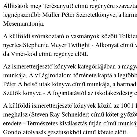
Állítsátok meg Terézanyut! című regényére szavazt
legnépszerűbb Müller Péter Szeretetkönyve, a harm
Mesemaratonja.
A külföldi szórakoztató olvasmányok között Tolkien 
nyertes Stephenie Meyer Twilight - Alkonyat című
da Vinci-kód című regénye előtt.
Az ismeretterjesztő könyvek kategóriájában a magy
munkája, A világirodalom története kapta a legtöb
Péter A belső utak könyve című munkája, a harmad
Szülők könyve - A fogantatástól az iskolakezdésig c
A külföldi ismeretterjesztő könyvek közül az 1001 f
meghalsz (Steven Ray Schneider) című kötet győzöt
eredete - Természetes kiválasztás útján című munkáj
Gondolatolvasás gesztusokból című kötete előtt.