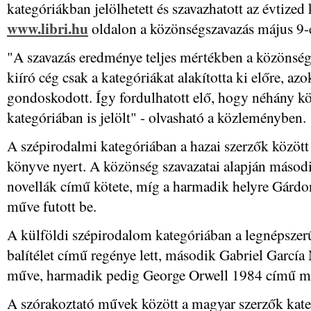
kategóriákban jelölhetett és szavazhatott az évtize
www.libri.hu
oldalon a közönségszavazás május 9-én
"A szavazás eredménye teljes mértékben a közönség 
kiíró cég csak a kategóriákat alakította ki előre, a
gondoskodott. Így fordulhatott elő, hogy néhány k
kategóriában is jelölt" - olvasható a közleményben.
A szépirodalmi kategóriában a hazai szerzők közö
könyve nyert. A közönség szavazatai alapján másodi
novellák című kötete, míg a harmadik helyre Gárdo
műve futott be.
A külföldi szépirodalom kategóriában a legnépsze
balítélet című regénye lett, második Gabriel Garc
műve, harmadik pedig George Orwell 1984 című m
A szórakoztató művek között a magyar szerzők kat