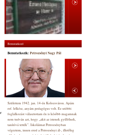
Bemutatkozó
Bemutatkozik:
Petrozsényi Nagy Pál
Születtem 1942. jan. 14-én Kolozsváron. Apám
ref. lelkész, anyám pedagógus volt. Ez utóbbi
or
foglalkozást választottam én is később magamnak
nem tudván azt, hogy „akit az istenek gyűlölnek,
tanítóvá tették”. Iskoláimat Petrozsényban
végeztem, innen ered a Petrozsényi ál-, illetőleg