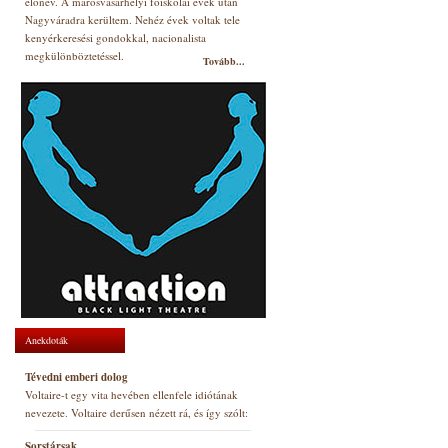
előnév. A marosvásárhelyi főiskolai évek után
Nagyváradra kerültem. Nehéz évek voltak tele
kenyérkeresési gondokkal, nacionalista
megkülönböztetéssel.
Tovább...
Anekdoták
Tévedni emberi dolog
Voltaire-t egy vita hevében ellenfele idiótának
nevezete. Voltaire derűsen nézett rá, és így szólt:
Sorstársak