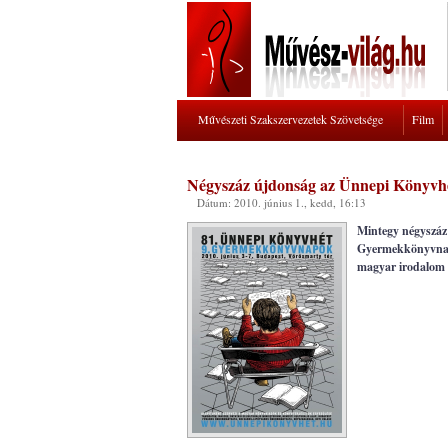
Művészeti Szakszervezetek Szövetsége
Film
Négyszáz újdonság az Ünnepi Könyvh
Dátum: 2010. június 1., kedd, 16:13
Mintegy négyszáz 
Gyermekkönyvnapo
magyar irodalom 