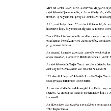
Mint azt Zentai Péter László, a szervező Magyar Kön
sajtótájékoztatóján elmondta, a központi helyszín, a Vö
utcában, új helyszínként pedig a Holokauszt Emlékközpo
A központi helyszínen 152 pavilont állítanak fel, és csak
hozzátéve, hogy folyamatosan figyelik az időjárás-előre
Zentai Péter László elmondta: az idén is megszervezi
olvashatnak bele a könyvheti újdonságokba, szombaton 
programokat tartanak.
Az igazgató kiemelte: az ország nagyobb települései az
ötven városban, a többi közt Balatonfüreden, Győrött,
A sajtótájékoztatón Tarján Tamás irodalomtörténész is
csak alig húsz százalékába volt alkalma beleolvasni.
"Jól sikerült könyvhét" készülődik - vélte Tarján Tamá
rövid prózáját tartalmazó kötetét tartja.
Az irodalomtörténész érdekességként említette, hogy a
szerzők. Az antológiák kapcsán megemlítette, hogy a 90.
kiadóknál.
Az újdonságok tíz százaléka ugyanakkor a kommersz ir
vélte Tarján Tamás.