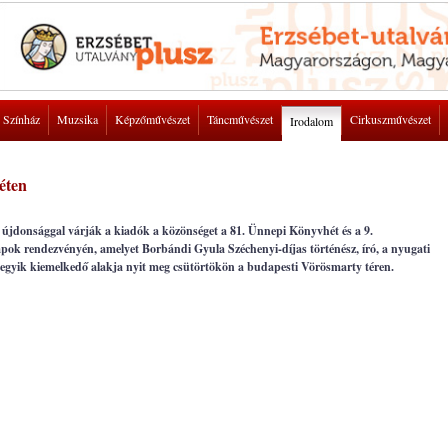
Színház
Muzsika
Képzőművészet
Táncművészet
Cirkuszművészet
Irodalom
éten
újdonsággal várják a kiadók a közönséget a 81. Ünnepi Könyvhét és a 9.
k rendezvényén, amelyet Borbándi Gyula Széchenyi-díjas történész, író, a nyugati
egyik kiemelkedő alakja nyit meg csütörtökön a budapesti Vörösmarty téren.