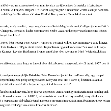
val több vesz részt a rendezvényen mint tavaly, s az újdonságok összértéke is kétszázezer
múlt évben. A könyvek átlagára 2753 forint, a legdrágább a Bachmann Zoltán életútját bemutató
könyvhét legolcsóbb kötete a Kortárs Kiadóé: Becsy András Franciakrémes című
 nevezte, amely amellett, hogy megjelentette a Szabó Magda-albumot, Ördögszáj címmel Vörös
 A hangsúly keresését, kiadta Szentmártoni Szabó Géza Parthenope veszedelme című kötetét,
öveget tesz közzé.
k egyéb közt Popper Péter, Csányi Vilmos és Persányi Miklós Egymásra nézve című kötetét,
iklós Kedves Kollégák című kötetét. Tarján Tamás ugyanakkor elismerően szólt az Európa
ga Kumacs! Levelek Haldimann Évának című könyvben szerinte az írónő "végigpletykálja a
 emlékeztetett arra, hogy az ünnepi könyvhét a borsodi megyeszékhelyről indult, 1927-ben itt
, amelynek megnyitóján Esterházy Péter Kossuth-díjas író lesz a díszvendég, egy nappal
özponti helyszíne pedig az úgynevezett Könyvtér lesz, ami a város új közterén, a Szinva
ra kilépett a medréből, a helyszín "egy picit drámaian néz ki".
felháborítónak nevezte, hogy féléves egyeztetés után a Pénzügyminisztériumban nem hagyták
ott, most a hamarosan felálló új adminisztráción múlik a könyvkiadást, könyvtárakat és
ó a legpesszimistább lehetőségnek nevezte a program elmaradását, mint fogalmazott, egy olyan
legnagyobb szüksége van a hazai könyvkultúrának".