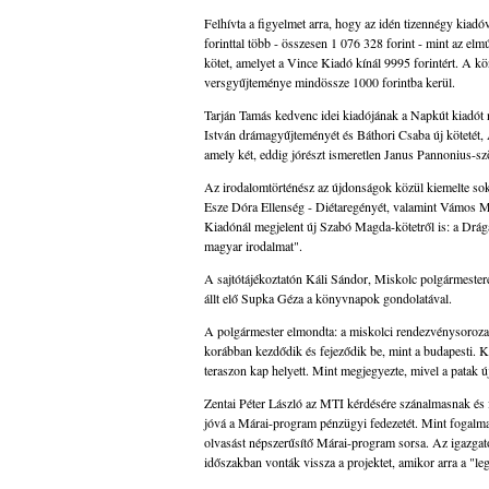
Felhívta a figyelmet arra, hogy az idén tizennégy kiadó
forinttal több - összesen 1 076 328 forint - mint az el
kötet, amelyet a Vince Kiadó kínál 9995 forintért. A 
versgyűjteménye mindössze 1000 forintba kerül.
Tarján Tamás kedvenc idei kiadójának a Napkút kiadót
István drámagyűjteményét és Báthori Csaba új kötetét,
amely két, eddig jórészt ismeretlen Janus Pannonius-sz
Az irodalomtörténész az újdonságok közül kiemelte so
Esze Dóra Ellenség - Diétaregényét, valamint Vámos M
Kiadónál megjelent új Szabó Magda-kötetről is: a Drá
magyar irodalmat".
A sajtótájékoztatón Káli Sándor, Miskolc polgármestere
állt elő Supka Géza a könyvnapok gondolatával.
A polgármester elmondta: a miskolci rendezvénysorozat
korábban kezdődik és fejeződik be, mint a budapesti. K
teraszon kap helyett. Mint megjegyezte, mivel a patak új
Zentai Péter László az MTI kérdésére szánalmasnak és 
jóvá a Márai-program pénzügyi fedezetét. Mint fogalmaz
olvasást népszerűsítő Márai-program sorsa. Az igazgat
időszakban vonták vissza a projektet, amikor arra a "