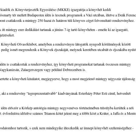
yvkiadók és Könyvterjesztők Egyesülése (MKKE) igazgatója a könyvhét keddi
rösmarty tér mellett Budapesten idén is lesznek programok a Váci utcában, illetve a Deák Ferenc
nt csatlakozik a mintegy 250 hazai és határon túli könyves céget felvonultató rendezvényhez.
 itt mintegy ezer dedikálást tartanak a június 7-ig tartó könyvhéten - emelte ki az igazgató,
jelzéseket.
k a Könyvheti Olvasóklubot, amelyben a rendezvényre látogatók nyugodt körülmények között
pedig ismét megrendezik a Könyvek éjszakáját, melynek keretében utcabált és éjszakába nyúló
 idén is csatlakoztak a rendezvényhez, így könyvheti programokat tartanak összesen mintegy
 Nagykanizsán, Zalaegerszegen vagy például Debrecenben is.
mertette a könyvheti kínálatot, megjegyezve, hogy a most megjelenő mintegy négyszáz újdonság
s, aki a rendezvény "legreprezentatívabb" kiadványának Esterházy Péter Esti című, hetvenhét
z idén először a Körkép antológia mintegy negyvenéves történelmében túlsúlyba kerültek a női
 évfordulóra időzítve számos Trianon-kötet jelent meg a többi közt a Kráter, a Jaffa és a Ment
odalomhoz tartozik, s ezek nem mindegyike illeszkedik az ünnepi könyvhét szellemiségéhez -