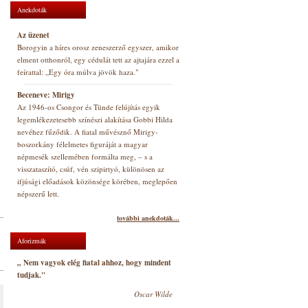
Anekdoták
Az üzenet
Borogyin a híres orosz zeneszerző egyszer, amikor
elment otthonról, egy cédulát tett az ajtajára ezzel a
feírattal: „Egy óra múlva jövök haza."
Beceneve: Mirigy
Az 1946-os Csongor és Tünde felújítás egyik
legemlékezetesebb színészi alakítása Gobbi Hilda
nevéhez fűződik. A fiatal művésznő Mirigy-
boszorkány félelmetes figuráját a magyar
népmesék szellemében formálta meg, – s a
visszataszító, csúf, vén szipirtyó, különösen az
ifjúsági előadások közönsége körében, meglepően
népszerű lett.
további anekdoták...
Aforizmák
„ Nem vagyok elég fiatal ahhoz, hogy mindent
tudjak."
Oscar Wilde