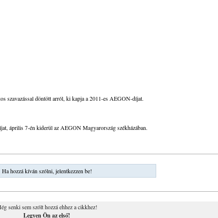
itkos szavazással döntött arról, ki kapja a 2011-es AEGON-díjat.
íjat, április 7-én kiderül az AEGON Magyarország székházában.
Ha hozzá kíván szólni, jelentkezzen be!
ég senki sem szólt hozzá ehhez a cikkhez!
Legyen Ön az első!