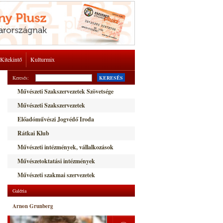
Kitekintő
Kulturmix
Keresés:
KERESÉS
Művészeti Szakszervezetek Szövetsége
Művészeti Szakszervezetek
Előadóművészi Jogvédő Iroda
Rátkai Klub
Művészeti intézmények, vállalkozások
Művészetoktatási intézmények
Művészeti szakmai szervezetek
Galéria
Arnon Grunberg