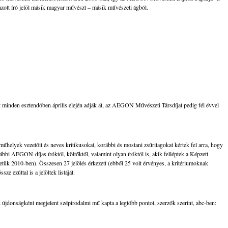
azott író jelöl másik magyar művészt – másik művészeti ágból.
minden esztendőben április elején adják át, az AEGON Művészeti Társdíjat pedig fél évvel
 műhelyek vezetőit és neves kritikusokat, korábbi és mostani zsűritagokat kértek fel arra, hogy
orábbi AEGON-díjas íróktól, költőktől, valamint olyan íróktól is, akik felléptek a Képzett
tük 2010-ben). Összesen 27 jelölés érkezett (ebből 25 volt érvényes, a kritériumoknak
ze ezúttal is a jelöltek listáját.
n újdonságként megjelent szépirodalmi mű kapta a legtöbb pontot, szerzők szerint, abc-ben: