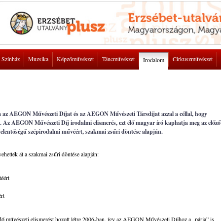
Színház
Muzsika
Képzőművészet
Táncművészet
Cirkuszművészet
Irodalom
az AEGON Művészeti Díjat és az AEGON Művészeti Társdíjat azzal a céllal, hogy
t. Az AEGON Művészeti Díj irodalmi elismerés, ezt élő magyar író kaphatja meg az előző
jelentőségű szépirodalmi művéért, szakmai zsűri döntése alapján.
ették át a szakmai zsűri döntése alapján:
éért
rt
űvészeti elismerést hozott létre 2006-ban, így az AEGON Művészeti Díjhoz a „párja” is