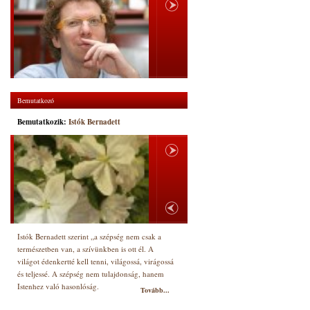
Bemutatkozó
Bemutatkozik:
Istók Bernadett
Istók Bernadett szerint „a szépség nem csak a
természetben van, a szívünkben is ott él. A
világot édenkertté kell tenni, világossá, virágossá
és teljessé. A szépség nem tulajdonság, hanem
Istenhez való hasonlóság.
Tovább...