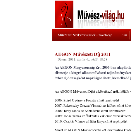
Művészeti Szakszervezetek Szövetsége
Film
AEGON Művészeti Díj 2011
Dátum: 2011. április 4., hétfő, 18:28
Az AEGON Magyarország Zrt. 2006-ban alapította 
elismerje a kiugró alkotóművészeti teljesítményeke
évben újdonságként napvilágot látott, kiemelkedő 
Az AEGON Művészeti Díjat a következő írók, költők veh
2006: Spiró György a Fogság című regényéért
2007: Rakovszky Zsuzsa Visszaút az időben című kötet
2008: Térey János az Asztalizene című színművéért
2009: Jónás Tamás az Önkéntes vak című verseskötetéé
2010: Csaplár Vilmos a Hitler lánya című regényéért
Mivel az AEGON Magyarország két, egymáshoz kötődő m