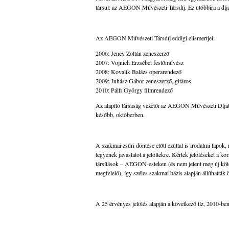
társul: az AEGON Művészeti Társdíj. Ez utóbbira a díj
Az AEGON Művészeti Társdíj eddigi elismertjei:
2006: Jeney Zoltán zeneszerző
2007: Vojnich Erzsébet festőművész
2008: Kovalik Balázs operarendező
2009: Juhász Gábor zeneszerző, gitáros
2010: Pálfi György filmrendező
Az alapító társaság vezetői az AEGON Művészeti Díjat 
később, októberben.
A szakmai zsűri döntése előtt ezúttal is irodalmi lapok,
tegyenek javaslatot a jelöltekre. Kértek jelöléseket a k
társítások – AEGON-esteken (és nem jelent meg új köte
megfelelő), így széles szakmai bázis alapján állíthatták öss
A 25 érvényes jelölés alapján a következő tíz, 2010-be