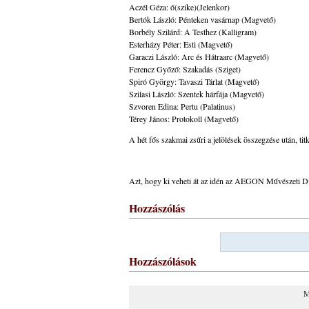
Aczél Géza: ő(szike)(Jelenkor)
Bertók László: Pénteken vasárnap (Magvető)
Borbély Szilárd: A Testhez (Kalligram)
Esterházy Péter: Esti (Magvető)
Garaczi László: Arc és Hátraarc (Magvető)
Ferencz Győző: Szakadás (Sziget)
Spiró György: Tavaszi Tárlat (Magvető)
Szilasi László: Szentek hárfája (Magvető)
Szvoren Edina: Pertu (Palatinus)
Térey János: Protokoll (Magvető)
A hét fős szakmai zsűri a jelölések összegzése után, t
Azt, hogy ki veheti át az idén az AEGON Művészeti D
Hozzászólás
Hozzászólások
M