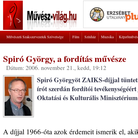
Művészeti Szakszervezetek Szövetsége
Film
Színház
Muzsika
Képzőművés
Spiró György, a fordítás művésze
Dátum: 2006. november 21., kedd, 19:12
Spiró Györgyöt ZAIKS-díjjal tüntet
írót szerdán fordítói tevékenységéért
Oktatási és Kulturális Minisztérium
A díjjal 1966-óta azok érdemeit ismerik el, ak