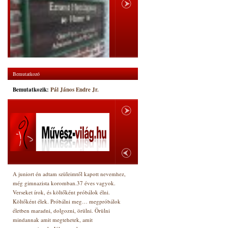
Bemutatkozó
Bemutatkozik:
Pál János Endre Jr.
A juniort én adtam szüleimtől kapott nevemhez,
még gimnazista koromban.37 éves vagyok.
Verseket írok, és költőként próbálok élni.
Költőként élek. Próbálni meg… megpróbálok
életben maradni, dolgozni, örülni. Örülni
mindannak amit megtehetek, amit