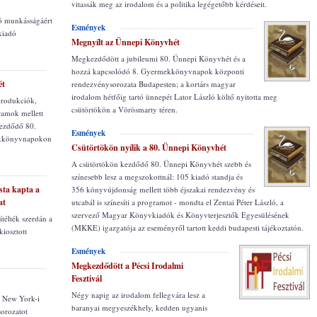
vitassák meg az irodalom és a politika legégetőbb kérdéseit.
ró munkásságáért
Esmények
kiadó
Megnyílt az Ünnepi Könyvhét
Megkezdődött a jubileumi 80. Ünnepi Könyvhét és a
hozzá kapcsolódó 8. Gyermekkönyvnapok központi
ét
rendezvénysorozata Budapesten; a kortárs magyar
irodalom hétfőig tartó ünnepét Lator László költő nyitotta meg
produkciók,
csütörtökön a Vörösmarty téren.
gramok mellett
kezdődő 80.
Esmények
ekkönyvnapokon
Csütörtökön nyílik a 80. Ünnepi Könyvhét
A csütörtökön kezdődő 80. Ünnepi Könyvhét szebb és
színesebb lesz a megszokottnál: 105 kiadó standja és
sta kapta a
356 könyvújdonság mellett több éjszakai rendezvény és
at
utcabál is színesíti a programot - mondta el Zentai Péter László, a
szervező Magyar Könyvkiadók és Könyvterjesztők Egyesülésének
télték szerdán a
(MKKE) igazgatója az eseményről tartott keddi budapesti tájékoztatón.
kiosztott
Esmények
Megkezdődött a Pécsi Irodalmi
Fesztivál
Négy napig az irodalom fellegvára lesz a
i New York-i
baranyai megyeszékhely, kedden ugyanis
orozatot