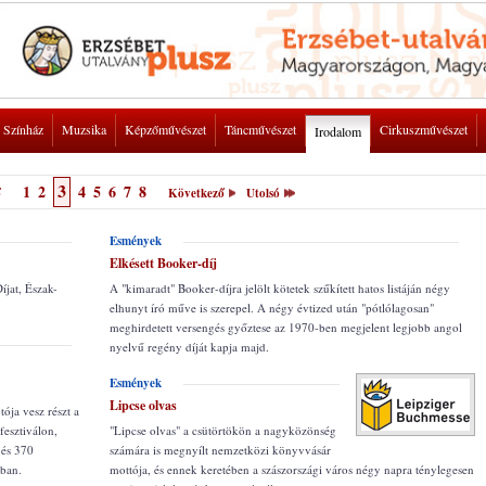
Színház
Muzsika
Képzőművészet
Táncművészet
Cirkuszművészet
Irodalom
3
1
2
4
5
6
7
8
ő
Következő
Utolsó
Esmények
Elkésett Booker-díj
íjat, Észak-
A "kimaradt" Booker-díjra jelölt kötetek szűkített hatos listáján négy
elhunyt író műve is szerepel. A négy évtized után "pótlólagosan"
meghirdetett versengés győztese az 1970-ben megjelent legjobb angol
nyelvű regény díját kapja majd.
Esmények
Lipcse olvas
ója vesz részt a
esztiválon,
"Lipcse olvas" a csütörtökön a nagyközönség
 és 370
számára is megnyílt nemzetközi könyvvásár
kban.
mottója, és ennek keretében a szászországi város négy napra ténylegesen