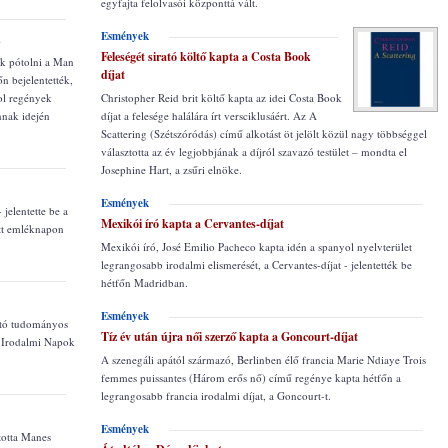
egyfajta felolvasói központtá vált.
Esmények
n
Feleségét sirató költő kapta a Costa Book
k pótolni a Man
díjat
n bejelentették,
ol regények
Christopher Reid brit költő kapta az idei Costa Book
nnak idején
díjat a felesége halálára írt versciklusáért. Az A
Scattering (Szétszóródás) című alkotást öt jelölt közül nagy többséggel
választotta az év legjobbjának a díjról szavazó testület – mondta el
Josephine Hart, a zsűri elnöke.
Esmények
 jelentette be a
Mexikói író kapta a Cervantes-díjat
tt emléknapon
Mexikói író, José Emilio Pacheco kapta idén a spanyol nyelvterület
legrangosabb irodalmi elismerését, a Cervantes-díjat - jelentették be
hétfőn Madridban.
Esmények
ató tudományos
Tíz év után újra női szerző kapta a Goncourt-díjat
i Irodalmi Napok
A szenegáli apától származó, Berlinben élő francia Marie Ndiaye Trois
femmes puissantes (Három erős nő) című regénye kapta hétfőn a
legrangosabb francia irodalmi díjat, a Goncourt-t.
Esmények
totta Manes