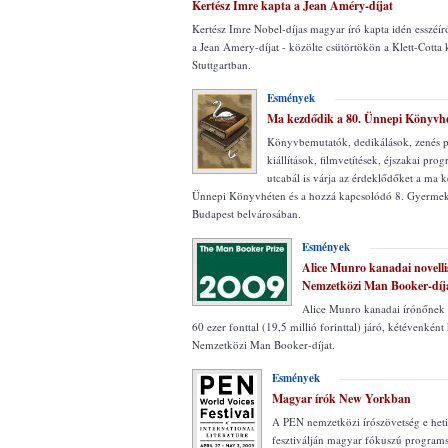
Kertész Imre kapta a Jean Améry-díjat
Kertész Imre Nobel-díjas magyar író kapta idén esszéí
a Jean Amery-díjat - közölte csütörtökön a Klett-Cotta 
Stuttgartban.
Esmények
Ma kezdődik a 80. Ünnepi Könyvh
Könyvbemutatók, dedikálások, zenés 
kiállítások, filmvetítések, éjszakai pro
utcabál is várja az érdeklődőket a ma 
Ünnepi Könyvhéten és a hozzá kapcsolódó 8. Gyerm
Budapest belvárosában.
Esmények
Alice Munro kanadai novelli
Nemzetközi Man Booker-díj
Alice Munro kanadai írónőnek í
60 ezer fonttal (19,5 millió forinttal) járó, kétévenként 
Nemzetközi Man Booker-díjat.
Esmények
Magyar írók New Yorkban
A PEN nemzetközi írószövetség e het
fesztiválján magyar fókuszú programs