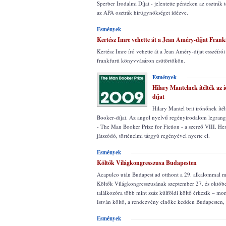
Sperber Irodalmi Díjat - jelentette pénteken az osztrák
az APA osztrák hírügynökséget idézve.
Esmények
Kertész Imre vehette át a Jean Améry-díjat Fran
Kertész Imre író vehette át a Jean Améry-díjat esszéíró
frankfurti könyvvásáron csütörtökön.
Esmények
Hilary Mantelnek ítélték az 
díjat
Hilary Mantel brit írónőnek ítél
Booker-díjat. Az angol nyelvű regényirodalom legrang
- The Man Booker Prize for Fiction - a szerző VIII. He
játszódó, történelmi tárgyú regényével nyerte el.
Esmények
Költők Világkongresszusa Budapesten
Acapulco után Budapest ad otthont a 29. alkalommal
Költők Világkongresszusának szeptember 27. és októbe
találkozóra több mint száz külföldi költő érkezik – mon
István költő, a rendezvény elnöke kedden Budapesten, s
Esmények