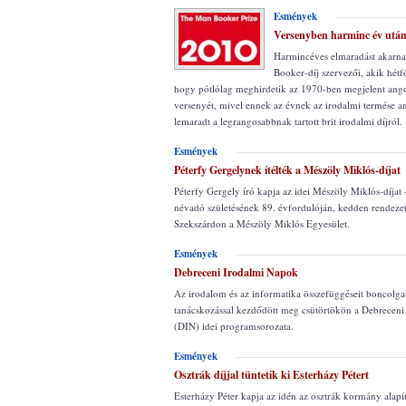
Esmények
Versenyben harminc év utá
Harmincéves elmaradást akarna
Booker-díj szervezői, akik hétfő
hogy pótlólag meghirdetik az 1970-ben megjelent ang
versenyét, mivel ennek az évnek az irodalmi termése a
lemaradt a legrangosabbnak tartott brit irodalmi díjról.
Esmények
Péterfy Gergelynek ítélték a Mészöly Miklós-díjat
Péterfy Gergely író kapja az idei Mészöly Miklós-díjat -
névadó születésének 89. évfordulóján, kedden rendeze
Szekszárdon a Mészöly Miklós Egyesület.
Esmények
Debreceni Irodalmi Napok
Az irodalom és az informatika összefüggéseit boncolg
tanácskozással kezdődött meg csütörtökön a Debrecen
(DIN) idei programsorozata.
Esmények
Osztrák díjjal tüntetik ki Esterházy Pétert
Esterházy Péter kapja az idén az osztrák kormány alapí