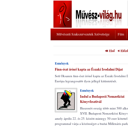
Művészeti Szakszervezetek Szövetsége
Film
Első
Előz
Esmények
Finn-észt írónő kapta az Északi Irodalmi Díjat
Sofi Oksanen finn-észt írónő kapta az Északi Irodalmi D
Európa legrangosabb ilyen jellegű kitüntetését.
Esmények
Indul a Budapesti Nemzetközi
Könyvfesztivál
Huszonöt ország több mint 500 alkot
XVII. Budapesti Nemzetközi Könyvf
amely április 22. és 25. között mintegy 50 ezer kötettel
programmal várja a közönséget a budai Millenáris par