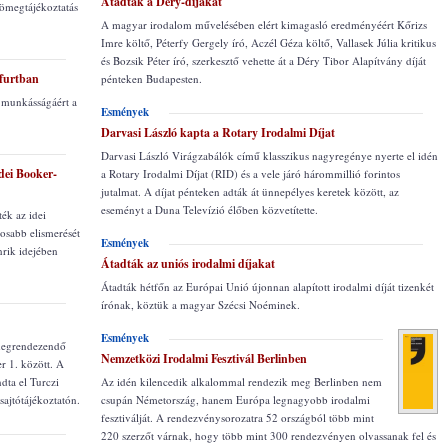
Átadták a Déry-díjakat
 tömegtájékoztatás
A magyar irodalom művelésében elért kimagasló eredményéért Kőrizs
Imre költő, Péterfy Gergely író, Aczél Géza költő, Vallasek Júlia kritikus
és Bozsik Péter író, szerkesztő vehette át a Déry Tibor Alapítvány díját
kfurtban
pénteken Budapesten.
i munkásságáért a
Esmények
Darvasi László kapta a Rotary Irodalmi Díjat
Darvasi László Virágzabálók című klasszikus nagyregénye nyerte el idén
idei Booker-
a Rotary Irodalmi Díjat (RID) és a vele járó hárommillió forintos
jutalmat. A díjat pénteken adták át ünnepélyes keretek között, az
eseményt a Duna Televízió élőben közvetítette.
ték az idei
osabb elismerését
Esmények
nrik idejében
Átadták az uniós irodalmi díjakat
Átadták hétfőn az Európai Unió újonnan alapított irodalmi díját tizenkét
írónak, köztük a magyar Szécsi Noéminek.
Esmények
 megrendezendő
Nemzetközi Irodalmi Fesztivál Berlinben
r 1. között. A
dta el Turczi
Az idén kilencedik alkalommal rendezik meg Berlinben nem
ajtótájékoztatón.
csupán Németország, hanem Európa legnagyobb irodalmi
fesztiválját. A rendezvénysorozatra 52 országból több mint
220 szerzőt várnak, hogy több mint 300 rendezvényen olvassanak fel és