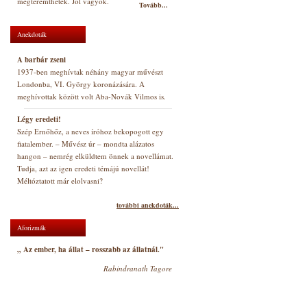
megteremthetek. Jól vagyok.
Tovább...
Anekdoták
A barbár zseni
1937-ben meghívtak néhány magyar művészt
Londonba, VI. György koronázására. A
meghívottak között volt Aba-Novák Vilmos is.
Légy eredeti!
Szép Ernőhőz, a neves íróhoz bekopogott egy
fiatalember. – Művész úr – mondta alázatos
hangon – nemrég elküldtem önnek a novellámat.
Tudja, azt az igen eredeti témájú novellát!
Méltóztatott már elolvasni?
további anekdoták...
Aforizmák
„ Az ember, ha állat – rosszabb az állatnál."
Rabindranath Tagore