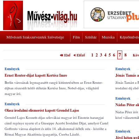
Művészeti Szakszervezetek Szövetsége
Film
Színház
Muzsika
Képzőművés
7
1
2
3
4
5
6
8
Első
Előző
Köv
Esmények
Esmények
Ernst Reuter-díjat kapott Kertész Imre
Jónás Tamás a 
Berlin városának legmagasabb rangú kitüntetésében az Ernst Reuter-
Jónás Tamást a B
díjban részesült hétfõ délután Kertész Imre, Nobel-díjas, világhírű
irodalmi díj első
magyar író.
Esmények
Esmények
Nádas Péter ak
Olasz irodalmi elismerést kapott Grendel Lajos
Nádas Péter írót
Grendel Lajos Kossuth-díjas szlovákiai magyar író Einstein harangjai
közé választottá
című regénye nyerte el a Giuseppe Acerbi Irodalmi Díjat, amelyet Castel
Goffredo városa alapított és idén 14. alkalommal ítélték oda - közölte a
Esmények
Római Magyar Akadémia igazgatója, Csorba László.
Jövő héten nyí