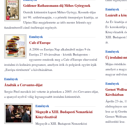
Goldener Rathausmann-díj Méhes Györgynek
Esmények
Osztrák kitüntetést kapott Méhes György, Kossuth-díjas
Lezárult a kön
író 90. születésnapján, s a pénteki ünnepségre kiadója, az
Az Év kiadója c
Ulpius Ház megjelentette az idős mester Jelentés egy
Év kereskedője p
fiatalemberről című önéletrajzi regényét.
Könyvkiadók és 
Esmények
XIII. Budapesti
át.
Cafe d'Europe
A 2006-os Európa Nap alkalmából május 9-én
Esmények
Európa 27 fővárosában - köztük Budapesten -
Új irodalmi-mű
egyszerre rendezik meg a Cafe d'Europe elnevezésű
Május ötödikén ad
irodalmi és kulináris programot, amelyen írók és polgárok együtt írják
amelyet a magya
„Európa történeteit" a kávéházakban.
magyar művészeti
Esmények
Esmények
Átadták a Cervantes-díjat
Gernot Wolfra
Sergio Pitol mexikói író vehette át pénteken a 2005. évi Cervantes-díjat,
Kávéházban
a spanyol nyelvű világ legrangosabb irodalmi kitüntetését.
Április 23-án, 
Esmények
elsőregényes sz
lesz az új Goeth
Megnyílt a XIII. Budapesti Nemzetközi
Gernot Wolfram 
Könyvfesztivál
műfordító lesz.
Megnyílt a XIII. Budapesti Nemzetközi