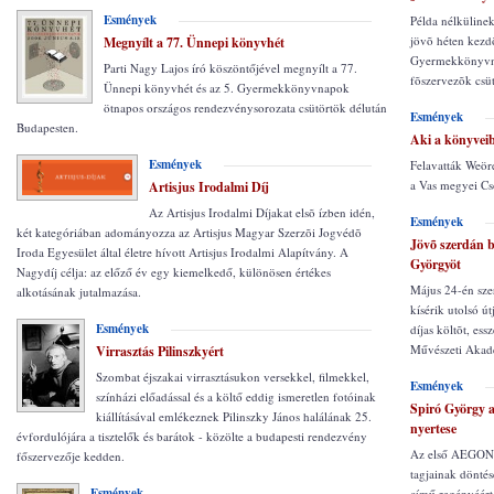
Esmények
Példa nélkülinek
jövõ héten kezd
Megnyílt a 77. Ünnepi könyvhét
Gyermekkönyvna
Parti Nagy Lajos író köszöntőjével megnyílt a 77.
fõszervezõk csüt
Ünnepi könyvhét és az 5. Gyermekkönyvnapok
ötnapos országos rendezvénysorozata csütörtök délután
Esmények
Budapesten.
Aki a könyveib
Esmények
Felavatták Weör
a Vas megyei C
Artisjus Irodalmi Díj
Az Artisjus Irodalmi Díjakat elsõ ízben idén,
Esmények
két kategóriában adományozza az Artisjus Magyar Szerzõi Jogvédõ
Jövõ szerdán 
Iroda Egyesület által életre hívott Artisjus Irodalmi Alapítvány. A
Györgyöt
Nagydíj célja: az előző év egy kiemelkedő, különösen értékes
Május 24-én sze
alkotásának jutalmazása.
kísérik utolsó 
Esmények
díjas költõt, ess
Művészeti Akad
Virrasztás Pilinszkyért
Szombat éjszakai virrasztásukon versekkel, filmekkel,
Esmények
színházi előadással és a költő eddig ismeretlen fotóinak
Spiró György 
kiállításával emlékeznek Pilinszky János halálának 25.
nyertese
évfordulójára a tisztelők és barátok - közölte a budapesti rendezvény
Az első AEGON M
főszervezője kedden.
tagjainak dönté
Esmények
című regényéért