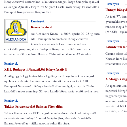
Könyvfesztivál csütörtökön; a két díszvendéget, Jorge Semprún spanyol
Esmények
és Csingiz Ajtmatov kirgiz írót Sólyom László köztársasági köszöntötte a
Ünnepi könyv
Budapest Kongresszusi Központban.
Az idei, 77. ün
Esmények
gyermekkönyvna
rendezi meg a 
Könyvfesztivál
(MKKE) - tájék
Az Alexandra Kiadó – a 2006. április 20–23-ig tartó
XIII. Budapesti Nemzetközi Könyvfesztivál
Esmények
keretében – szeretettel vár minden kedves
Kitüntették Ke
érdeklődőt programjaira a Budapest Kongresszusi Központ Pátria
Cassino olasz vá
termében a P31 standon, illetve a földszinti aulában az A2 standon.
Kertész Imre Nob
Esmények
részesítettek idé
XIII. Budapesti Nemzetközi Könyvfesztivál
Esmények
A világ egyik legjelentősebb és legelterjedtebb nyelvének, a spanyol
A Mozgó Világ 
nyelvnek, valamint kultúrának a képviselői lesznek az idei, XIII.
Az igen színvona
Budapesti Nemzetközi Könyvfesztivál díszvendégei; az április 20-án
népszerű Mozgó 
kezdődő rangos eseményt Sólyom László köztársasági elnök nyitja meg.
hagyományaihoz 
Esmények
az elmúlt eszte
szerzőit. A hét 
Takács Ferenc az első Balassa Péter-díjas
tartották; az ő t
Takács Ferencnek, az ELTE angol tanszéke docensének adományozták
az esszé- és tanulmányírói munkásságért járó, idén először odaítélt
Balassa Péter-díjat - tájékoztatott a kulturális tárca.