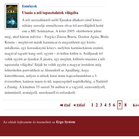
Esmények
Utazás a női tapasztalatok világába
A női szexualitásról szóló Éjszakai állatkert című könyv
néhány szerzője személyesen olvas fel novellájából kedd
este a MU Színházban. A kötet 2005. októberben jelent
meg, ahol három művész – Forgács Zsuzsa Bruria, Gordon Agáta, Bódis
Kriszta – meghívott másik harmincat és megszületett egy közös
műalkotás, egy korszaknyitó könyv, melyben harminchárom eredeti,
magával ragadó hang szól, együtt – és külön-külön is. Szálljanak fel
velük együtt az éjszakai Á járatra, egy meghitt, különös utazásra a női
tapasztalat világába! Járják be velük együtt a magyar irodalom még
felderítetlen partvidékeit az Alszunktól az Apaállatig, hogy
kiderülhessen, milyen is nőnek lenni intim kapcsolatainkban a 3.
évezredben, határon innen és túl, napnyugtától napfelkeltéig, a Nadírtól
a Zenitig. A kötetben 33 szerző 56 műben ír a vágyról, szenvedélyről,
intimitásról, testiségről, szerelemről és erőszakról.
7
1
2
3
4
5
6
8
Első
Előző
Köv
Az oldalt fejlesztette és üzemelteti az
Ergo System