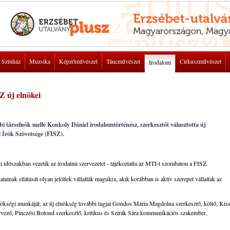
Színház
Muzsika
Képzőművészet
Táncművészet
Cirkuszművészet
Irodalom
Z új elnökei
bi társelnök mellé Konkoly Dániel irodalomtörténész, szerkesztőt választotta új
l Írók Szövetsége (FISZ).
 időszakban vezetik az irodalmi szervezetet - tájékoztatta az MTI-t szombaton a FISZ.
inak ellátását olyan jelöltek vállalták magukra, akik korábban is aktív szerepet vállaltak az
nökségi munkáját, az új elnökség további tagjai Gondos Mária Magdolna szerkesztő, költő, Kis
ervező, Pinczési Botond szerkesztő, kritikus és Szirák Sára kommunikációs szakember,