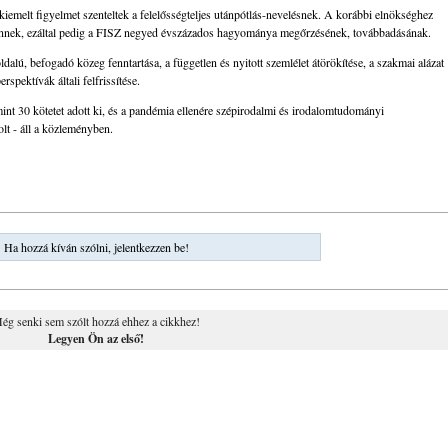
iemelt figyelmet szenteltek a felelősségteljes utánpótlás-nevelésnek. A korábbi elnökséghez
 ennek, ezáltal pedig a FISZ negyed évszázados hagyománya megőrzésének, továbbadásának.
ldalú, befogadó közeg fenntartása, a független és nyitott szemlélet átörökítése, a szakmai alázat
rspektívák általi felfrissítése.
nt 30 kötetet adott ki, és a pandémia ellenére szépirodalmi és irodalomtudományi
olt - áll a közleményben.
Ha hozzá kíván szólni, jelentkezzen be!
ég senki sem szólt hozzá ehhez a cikkhez!
Legyen Ön az első!