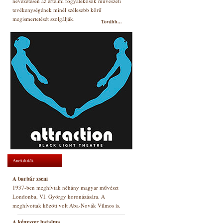
nevezetesen az értelmi fogyatékosok művészeti
tevékenységének minél szélesebb körű
megismertetését szolgálják.
Tovább...
Anekdoták
A barbár zseni
1937-ben meghívtak néhány magyar művészt
Londonba, VI. György koronázására. A
meghívottak között volt Aba-Novák Vilmos is.
A kényszer hatalma