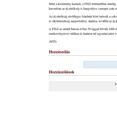
Mint a közlemény kiemeli, a FISZ történetében mindig k
hasonlóan az új elnökség is hangsúlyos szerepet szán
Az új elnökség elsődleges feladatai közé tartozik a soko
és elkötelezettség megerősítése, átadása, továbbá az új pe
A FISZ az elmúlt három évben 50 taggal bővült, több mi
rendezvényeivel vidéken és határon túl egyaránt jelen v
(MTI)
Hozzászólás
Hozzászólások
M