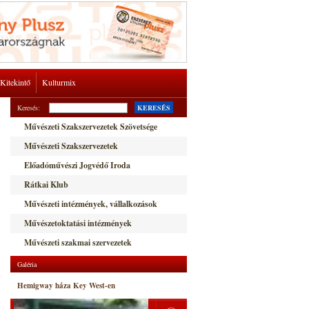
Kitekintő
Kulturmix
Keresés:
KERESÉS
Művészeti Szakszervezetek Szövetsége
Művészeti Szakszervezetek
Előadóművészi Jogvédő Iroda
Rátkai Klub
Művészeti intézmények, vállalkozások
Művészetoktatási intézmények
Művészeti szakmai szervezetek
Galéria
s
Hemigway háza Key West-en