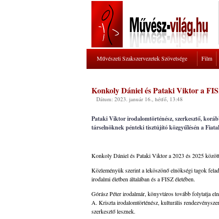
Művészeti Szakszervezetek Szövetsége
Film
Konkoly Dániel és Pataki Viktor a FIS
Dátum: 2023. január 16., hétfő, 13:48
Pataki Viktor irodalomtörténész, szerkesztő, koráb
társelnöknek pénteki tisztújító közgyűlésén a Fiata
Konkoly Dániel és Pataki Viktor a 2023 és 2025 közötti
Közleményük szerint a leköszönő elnökségi tagok feladata
irodalmi életben általában és a FISZ életében.
Górász Péter irodalmár, könyvtáros tovább folytatja el
A. Kriszta irodalomtörténész, kulturális rendezvénysz
szerkesztő lesznek.