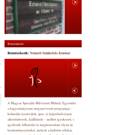
Bemutatkozó
Bemutatkozik:
Nemzeti Színkottás Zenekar
A Magyar Speciális Művészeti Műhely Egyesület
a hagyományosan megszervezett programjai –
kulturális fesztiválok, ipar- és képzőművészeti
alkotótáborok, kiállítások – mellett igyekezett, s
igyekszik felkarolni és meghonosítani olyan új
kezdeményezéseket, melyek a kitűzött célokat,