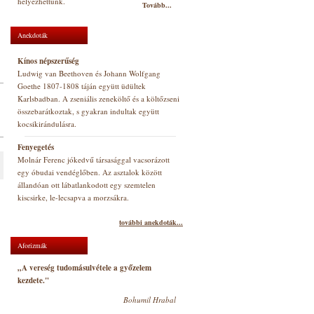
helyezhettünk.
Tovább...
Anekdoták
Kínos népszerűség
Ludwig van Beethoven és Johann Wolfgang
Goethe 1807-1808 táján együtt üdültek
Karlsbadban. A zseniális zeneköltő és a költőzseni
összebarátkoztak, s gyakran indultak együtt
kocsikirándulásra.
Fenyegetés
Molnár Ferenc jókedvű társasággal vacsorázott
egy óbudai vendéglőben. Az asztalok között
állandóan ott lábatlankodott egy szemtelen
kiscsirke, le-lecsapva a morzsákra.
további anekdoták...
Aforizmák
„A vereség tudomásulvétele a győzelem
kezdete."
Bohumil Hrabal