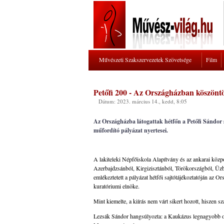
Művészeti Szakszervezetek Szövetsége
Film
Petőfi 200 - Az Országházban köszöntö
Dátum: 2023. március 14., kedd, 8:05
Az Országházba látogattak hétfőn a Petőfi Sándor 
műfordító pályázat nyertesei.
A lakiteleki Népfőiskola Alapítvány és az ankarai köz
Azerbajdzsánból, Kirgizisztánból, Törökországból, Üzbe
emlékeztetett a pályázat hétfői sajtótájékoztatóján az 
kuratóriumi elnöke.
Mint kiemelte, a kiírás nem várt sikert hozott, hiszen sz
Lezsák Sándor hangsúlyozta: a Kaukázus legnagyobb ors