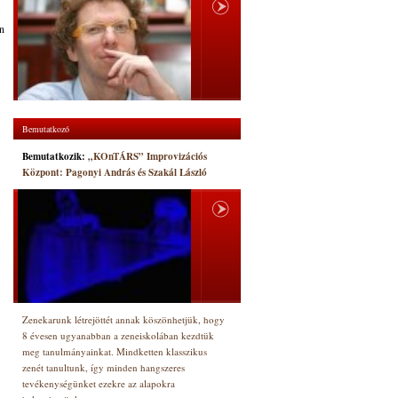
en
Bemutatkozó
Bemutatkozik:
„KOnTÁRS” Improvizációs
Központ: Pagonyi András és Szakál László
.
Zenekarunk létrejöttét annak köszönhetjük, hogy
8 évesen ugyanabban a zeneiskolában kezdtük
meg tanulmányainkat. Mindketten klasszikus
zenét tanultunk, így minden hangszeres
tevékenységünket ezekre az alapokra