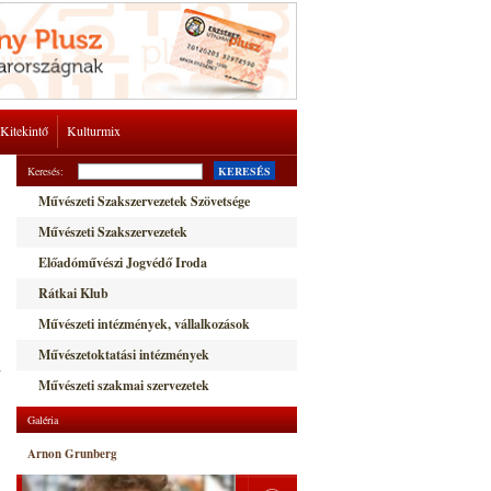
Kitekintő
Kulturmix
Keresés:
KERESÉS
Művészeti Szakszervezetek Szövetsége
Művészeti Szakszervezetek
Előadóművészi Jogvédő Iroda
Rátkai Klub
Művészeti intézmények, vállalkozások
Művészetoktatási intézmények
-
Művészeti szakmai szervezetek
Galéria
Arnon Grunberg