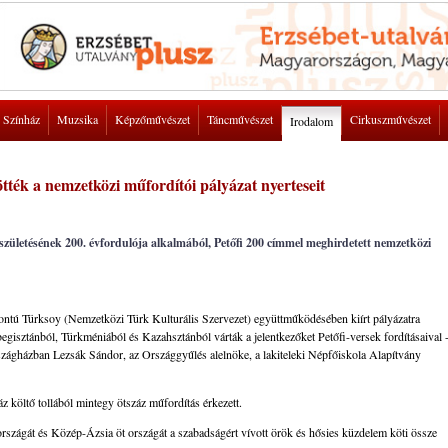
Színház
Muzsika
Képzőművészet
Táncművészet
Cirkuszművészet
Irodalom
tték a nemzetközi műfordítói pályázat nyerteseit
születésének 200. évfordulója alkalmából, Petőfi 200 címmel meghirdetett nemzetközi
pontú Türksoy (Nemzetközi Türk Kulturális Szervezet) együttműködésében kiírt pályázatra
gisztánból, Türkméniából és Kazahsztánból várták a jelentkezőket Petőfi-versek fordításaival 
Országházban Lezsák Sándor, az Országgyűlés alelnöke, a lakiteleki Népfőiskola Alapítvány
áz költő tollából mintegy ötszáz műfordítás érkezett.
zágát és Közép-Ázsia öt országát a szabadságért vívott örök és hősies küzdelem köti össze