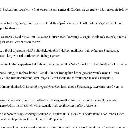
i Szabadság, szerelem! című verse, hiszen nemcsak Európa, de az egész világ fenyegetettségb
gyarok többsége még mindig keveset tud Közép-Ázsia nemzeteiről, noha a régió dinamikusan
politikában is.
 és Baris Cavid Mövsümlü, a kazah Dauren Berikkazsuluj, a kirgiz Toluk Bek Baizak, a török
g Rusztam Muszurmon nyerte.
 többi díjazott a hétfői sajtótájékoztatón rövid bemutatkozás után előadta a Szabadság,
kazah, kirgiz, török, türkmén és üzbég nyelven.
odásuk első napjaiban Lakitelken megismerhették a Népfőiskolát, a Holt-Tiszát és a környéket
ettek meg, itt többek között Lezsák Sándor irodájában beszélgetésen vettek részt Gulyás
ó Zoltán irodalomtörténésszel, majd a Petőfi Irodalmi Múzeumban tesznek látogatást.
 ünnep alkalmából tartandó megemlékezésen lesz, ahol a Szabadság, szerelem! című vers is
leken a nemzeti ünnep alkalmából tartott megemlékezésen, valamint Jászszentlászlón és
epségén is, ahol szintén elhangzanak majd a díjnyertes műfordítások is.
k Szervezete magyarországi irodájában, elutaznak Bugacra és Kecskemétre a Neumann János
zát, de bejárják az Ópusztaszeri Emlékparkot is.
iniszterelnökség, a Külgazdasági és Külügyminisztérium, Kiskunfélegyháza önkormányzata, a