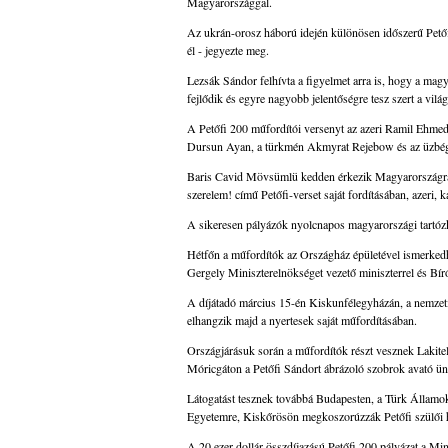
Magyarországgal.
Az ukrán-orosz háború idején különösen időszerű Petőf
él - jegyezte meg.
Lezsák Sándor felhívta a figyelmet arra is, hogy a ma
fejlődik és egyre nagyobb jelentőségre tesz szert a világ
A Petőfi 200 műfordítói versenyt az azeri Ramil Ehmed
Dursun Ayan, a türkmén Akmyrat Rejebow és az üzbé
Baris Cavid Mövsümlü kedden érkezik Magyarországra, a
szerelem! című Petőfi-verset saját fordításában, azeri, 
A sikeresen pályázók nyolcnapos magyarországi tartózk
Hétfőn a műfordítók az Országház épületével ismerkedh
Gergely Miniszterelnökséget vezető miniszterrel és Bír
A díjátadó március 15-én Kiskunfélegyházán, a nemzeti
elhangzik majd a nyertesek saját műfordításában.
Országjárásuk során a műfordítók részt vesznek Lakite
Móricgáton a Petőfi Sándort ábrázoló szobrok avató ünn
Látogatást tesznek továbbá Budapesten, a Türk Államo
Egyetemre, Kiskőrösön megkoszorúzzák Petőfi szülői há
A 20 ezer dollár összdíjazású Petőfi 200 pályázat a M