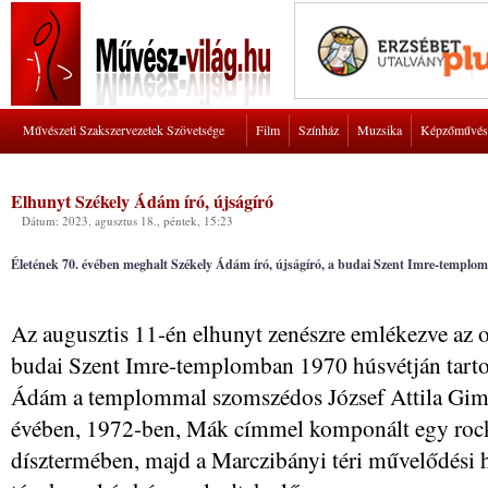
Művészeti Szakszervezetek Szövetsége
Film
Színház
Muzsika
Képzőművés
Elhunyt Székely Ádám író, újságíró
Dátum: 2023. agusztus 18., péntek, 15:23
Életének 70. évében meghalt Székely Ádám író, újságíró, a budai Szent Imre-templom g
Az augusztis 11-én elhunyt zenészre emlékezve az o
budai Szent Imre-templomban 1970 húsvétján tartot
Ádám a templommal szomszédos József Attila Gimná
évében, 1972-ben, Mák címmel komponált egy rock
dísztermében, majd a Marczibányi téri művelődési 