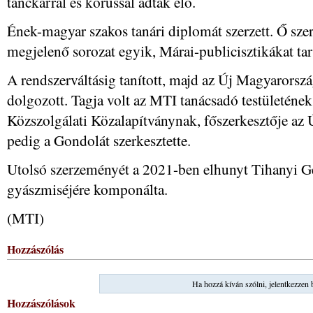
tánckarral és kórussal adtak elő.
Ének-magyar szakos tanári diplomát szerzett. Ő sze
megjelenő sorozat egyik, Márai-publicisztikákat tar
A rendszerváltásig tanított, majd az Új Magyarorszá
dolgozott. Tagja volt az MTI tanácsadó testületének
Közszolgálati Közalapítványnak, főszerkesztője az
pedig a Gondolát szerkesztette.
Utolsó szerzeményét a 2021-ben elhunyt Tihanyi Ge
gyászmiséjére komponálta.
(MTI)
Hozzászólás
Ha hozzá kíván szólni, jelentkezzen 
Hozzászólások